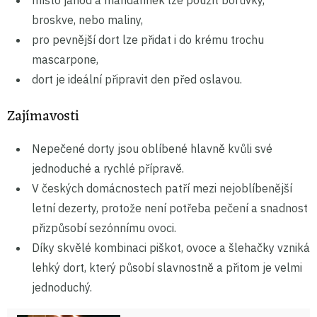
místo jahod a mandarinek lze použít borůvky,
broskve, nebo maliny,
pro pevnější dort lze přidat i do krému trochu
mascarpone,
dort je ideální připravit den před oslavou.
Zajímavosti
Nepečené dorty jsou oblíbené hlavně kvůli své
jednoduché a rychlé přípravě.
V českých domácnostech patří mezi nejoblíbenější
letní dezerty, protože není potřeba pečení a snadnost
přizpůsobí sezónnímu ovoci.
Díky skvělé kombinaci piškot, ovoce a šlehačky vzniká
lehký dort, který působí slavnostně a přitom je velmi
jednoduchý.