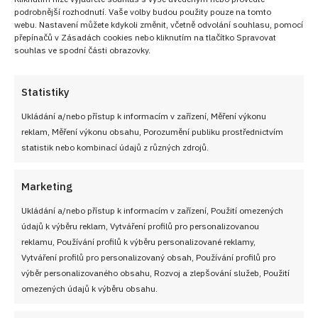
podrobnější rozhodnutí. Vaše volby budou použity pouze na tomto
webu. Nastavení můžete kdykoli změnit, včetně odvolání souhlasu, pomocí
přepínačů v Zásadách cookies nebo kliknutím na tlačítko Spravovat
souhlas ve spodní části obrazovky.
DĚTSKÉ PIŠKOTY
DEZERT
KAKAO
KOMPOTOVANÉ JAHODY
Statistiky
KOMPOTOVANÉ MANDARINKY
MASCARPONE
NAROZENINOVÝ DORT
Ukládání a/nebo přístup k informacím v zařízení, Měření výkonu
NEPEČENÝ DEZERT
NEPEČENÝ DORT
RYCHLÝ DORT
reklam, Měření výkonu obsahu, Porozumění publiku prostřednictvím
SMETANA KE ŠLEHÁNÍ
ZAKYSANÁ SMETANA
statistik nebo kombinací údajů z různých zdrojů.
Diskuze
Marketing
G
Sdílet na FB
Přidat do Google News
Ukládání a/nebo přístup k informacím v zařízení, Použití omezených
údajů k výběru reklam, Vytváření profilů pro personalizovanou
reklamu, Používání profilů k výběru personalizované reklamy,
Vytváření profilů pro personalizovaný obsah, Používání profilů pro
výběr personalizovaného obsahu, Rozvoj a zlepšování služeb, Použití
omezených údajů k výběru obsahu.