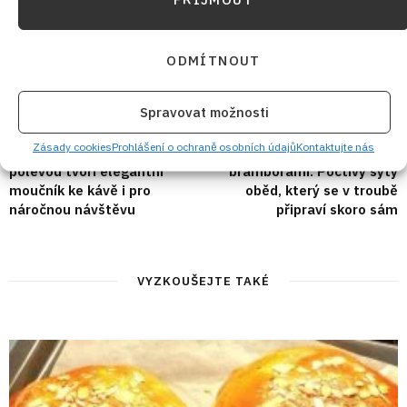
ODMÍTNOUT
PŘEDCHOZÍ RECEPT
DALŠÍ RECEPT
Spravovat možnosti
Jemné tvarohové řezy pod
Vepřová krkovice v pikantní
Zásady cookies
Prohlášení o ochraně osobních údajů
Kontaktujte nás
lesklou čokoládovou
marinádě s pečenými
polevou tvoří elegantní
bramborami: Poctivý sytý
moučník ke kávě i pro
oběd, který se v troubě
náročnou návštěvu
připraví skoro sám
VYZKOUŠEJTE TAKÉ