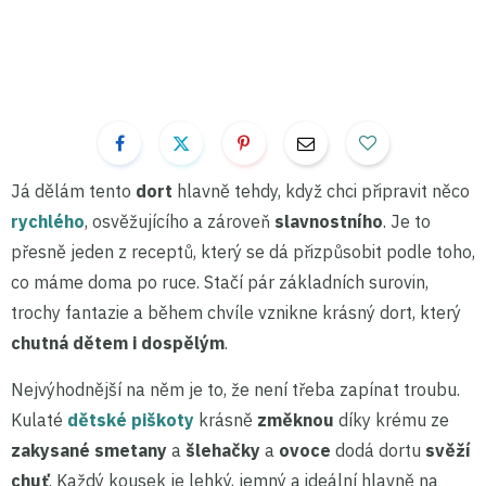
Já dělám tento
dort
hlavně tehdy, když chci připravit něco
rychlého
, osvěžujícího a zároveň
slavnostního
. Je to
přesně jeden z receptů, který se dá přizpůsobit podle toho,
co máme doma po ruce. Stačí pár základních surovin,
trochy fantazie a během chvíle vznikne krásný dort, který
chutná dětem i dospělým
.
Nejvýhodnější na něm je to, že není třeba zapínat troubu.
Kulaté
dětské piškoty
krásně
změknou
díky krému ze
zakysané smetany
a
šlehačky
a
ovoce
dodá dortu
svěží
chuť
. Každý kousek je lehký, jemný a ideální hlavně na