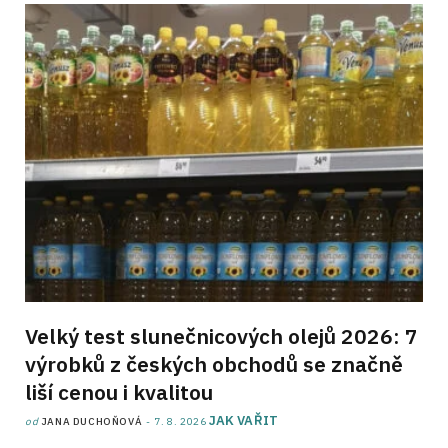
Velký test slunečnicových olejů 2026: 7
výrobků z českých obchodů se značně
liší cenou i kvalitou
JAK VAŘIT
od
JANA DUCHOŇOVÁ
7. 8. 2026