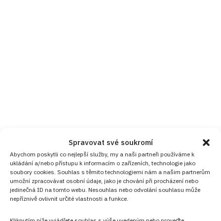
Spravovat své soukromí
Abychom poskytli co nejlepší služby, my a naši partneři používáme k
ukládání a/nebo přístupu k informacím o zařízeních, technologie jako
soubory cookies. Souhlas s těmito technologiemi nám a našim partnerům
umožní zpracovávat osobní údaje, jako je chování při procházení nebo
jedinečná ID na tomto webu. Nesouhlas nebo odvolání souhlasu může
nepříznivě ovlivnit určité vlastnosti a funkce.
Kliknutím níže vyjádřete souhlas s výše uvedeným nebo proveďte