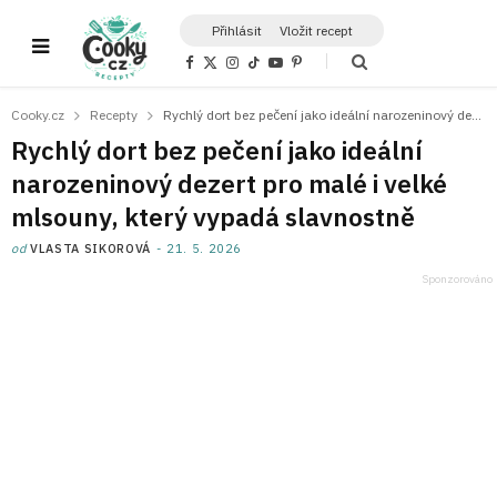
Přihlásit
Vložit recept
F
X
I
T
Y
P
a
(
n
i
o
i
c
T
s
k
u
n
e
w
t
T
T
t
Cooky.cz
Recepty
Rychlý dort bez pečení jako ideální narozeninový dezert pro malé i velké mlsouny, který vypadá slavnostně
b
i
a
o
u
e
o
t
g
k
b
r
Rychlý dort bez pečení jako ideální
o
t
r
e
e
k
e
a
s
narozeninový dezert pro malé i velké
r
m
t
)
mlsouny, který vypadá slavnostně
od
VLASTA SIKOROVÁ
21. 5. 2026