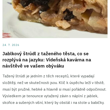
24. 7. 2026
Jablkový štrúdl z taženého těsta, co se
rozplývá na jazyku: Vídeňská kavárna na
návštěvě ve vašem obýváku
Tažený štrúdl je jedním z těch receptů, které vypadají
složitěji, než ve skutečnosti jsou. Klíč k úspěchu leží v těstě,
musí být pružné, hebké a hlavně si musí pořádně odpočinout.
Výsledkem je tenounce vytažený závin s náplní z jablek,
skořice a sušených višní, který by obstál i na stole u babičky.