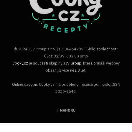
© 2024 JJV Group s.r.o. | IČ: 06464785 | Sídlo společnosti:
Úvoz 82/39, 602 00 Brno
Cooky.cz
je součástí skupiny
JJV Group
, která přináší webový
obsah již více než 8 let.
Online časopis Cooky.cz má přiděleno mezinárodní číslo ISSN
3029-7648.
NAHORU