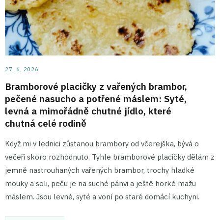
27. 6. 2026
Bramborové placičky z vařených brambor,
pečené nasucho a potřené máslem: Syté,
levná a mimořádně chutné jídlo, které
chutná celé rodině
Když mi v lednici zůstanou brambory od včerejška, bývá o
večeři skoro rozhodnuto. Tyhle bramborové placičky dělám z
jemně nastrouhaných vařených brambor, trochy hladké
mouky a soli, peču je na suché pánvi a ještě horké mažu
máslem. Jsou levné, syté a voní po staré domácí kuchyni.