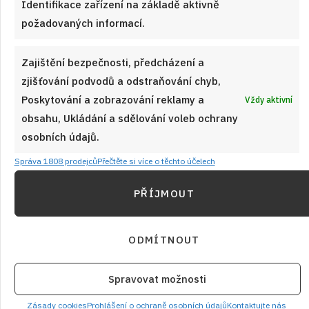
Identifikace zařízení na základě aktivně
požadovaných informací.
Zajištění bezpečnosti, předcházení a
26. 12. 2025
zjišťování podvodů a odstraňování chyb,
Kakaová buchta plná jablek a ořechů: Už
Poskytování a zobrazování reklamy a
Vždy aktivní
ta krásná vůně říká, že se peče z lásky
obsahu, Ukládání a sdělování voleb ochrany
osobních údajů.
Tuto jablečnou buchtu s ořechy upečete snadno podle
receptu s postupem a vrátíte se chutí do dětství.
Správa 1808 prodejců
Přečtěte si více o těchto účelech
PŘÍJMOUT
ČÍST RECEPT
ODMÍTNOUT
Spravovat možnosti
Zásady cookies
Prohlášení o ochraně osobních údajů
Kontaktujte nás