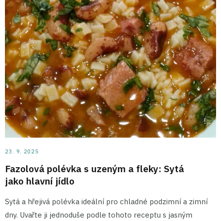
23. 9. 2025
Fazolová polévka s uzeným a fleky: Sytá
jako hlavní jídlo
Sytá a hřejivá polévka ideální pro chladné podzimní a zimní
dny. Uvařte ji jednoduše podle tohoto receptu s jasným