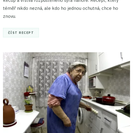
kečup a vrstva rozpuštěného sýra nahoře. Recept, který
téměř nikdo nezná, ale kdo ho jednou ochutná, chce ho
znovu.
ČÍST RECEPT