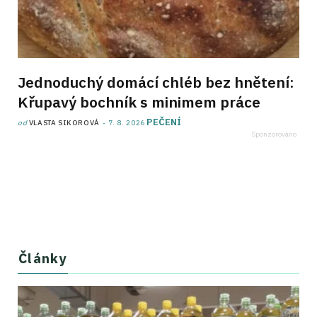
Jednoduchý domácí chléb bez hnětení:
Křupavý bochník s minimem práce
PEČENÍ
od
VLASTA SIKOROVÁ
7. 8. 2026
Články