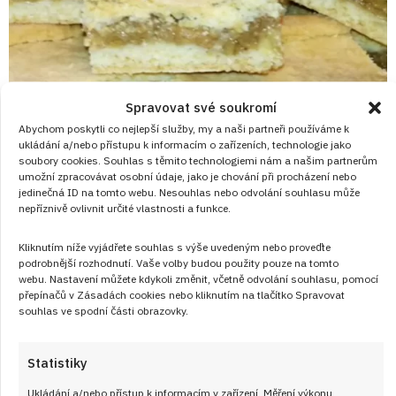
Spravovat své soukromí
Abychom poskytli co nejlepší služby, my a naši partneři používáme k
ukládání a/nebo přístupu k informacím o zařízeních, technologie jako
soubory cookies. Souhlas s těmito technologiemi nám a našim partnerům
umožní zpracovávat osobní údaje, jako je chování při procházení nebo
jedinečná ID na tomto webu. Nesouhlas nebo odvolání souhlasu může
nepříznivě ovlivnit určité vlastnosti a funkce.
8. 5. 2026
Legendární jablečné řezy, které pekly
Kliknutím níže vyjádřete souhlas s výše uvedeným nebo proveďte
ještě naše babičky, a které jsou stále v
podrobnější rozhodnutí. Vaše volby budou použity pouze na tomto
webu. Nastavení můžete kdykoli změnit, včetně odvolání souhlasu, pomocí
kurzu: Osvědčený recept na křehké těsto
přepínačů v Zásadách cookies nebo kliknutím na tlačítko Spravovat
a šťavnatou náplň
souhlas ve spodní části obrazovky.
Připravte si s námi legendární jablečné řezy podle receptu s
Statistiky
postupem, který nás vrátí do dob našich babiček. Tento
jednoduchý dezert provoní váš domov a přinese vzpomínky
Ukládání a/nebo přístup k informacím v zařízení, Měření výkonu