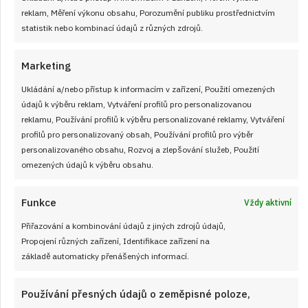
reklam, Měření výkonu obsahu, Porozumění publiku prostřednictvím
na podzimní odpoledne strávené u pečení. Ideální ke kávě a
statistik nebo kombinací údajů z různých zdrojů.
pro každou návštěvu!
Marketing
ČÍST RECEPT
Ukládání a/nebo přístup k informacím v zařízení, Použití omezených
údajů k výběru reklam, Vytváření profilů pro personalizovanou
reklamu, Používání profilů k výběru personalizované reklamy, Vytváření
profilů pro personalizovaný obsah, Používání profilů pro výběr
personalizovaného obsahu, Rozvoj a zlepšování služeb, Použití
omezených údajů k výběru obsahu.
Funkce
Vždy aktivní
Přiřazování a kombinování údajů z jiných zdrojů údajů,
Propojení různých zařízení, Identifikace zařízení na
základě automaticky přenášených informací.
Používání přesných údajů o zeměpisné poloze,