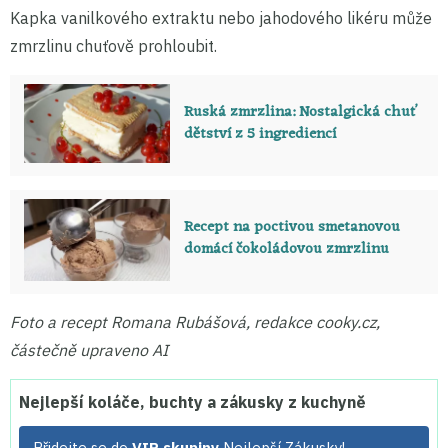
Kapka vanilkového extraktu nebo jahodového likéru může
zmrzlinu chuťově prohloubit.
Ruská zmrzlina: Nostalgická chuť
dětství z 5 ingrediencí
Recept na poctivou smetanovou
domácí čokoládovou zmrzlinu
Foto a recept Romana Rubášová, redakce cooky.cz,
částečně upraveno AI
Nejlepší koláče, buchty a zákusky z kuchyně
Přidejte se do
VIP skupiny
Nejlepší Zákusky!