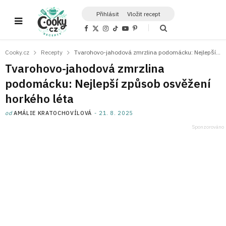
Přihlásit
Vložit recept
F
X
I
T
Y
P
a
(
n
i
o
i
c
T
s
k
u
n
e
w
t
T
T
t
Cooky.cz
Recepty
Tvarohovo-jahodová zmrzlina podomácku: Nejlepší způsob osvěžení horkého léta
b
i
a
o
u
e
o
t
g
k
b
r
Tvarohovo-jahodová zmrzlina
o
t
r
e
e
k
e
a
s
podomácku: Nejlepší způsob osvěžení
r
m
t
)
horkého léta
od
AMÁLIE KRATOCHOVÍLOVÁ
21. 8. 2025