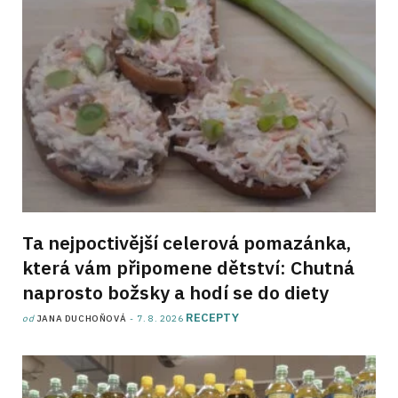
Ta nejpoctivější celerová pomazánka,
která vám připomene dětství: Chutná
naprosto božsky a hodí se do diety
RECEPTY
od
JANA DUCHOŇOVÁ
7. 8. 2026