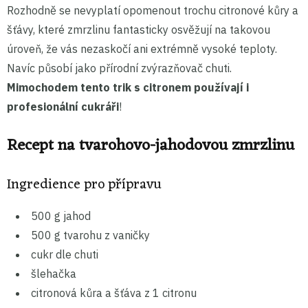
Rozhodně se nevyplatí opomenout trochu citronové kůry a
šťávy, které zmrzlinu fantasticky osvěžují na takovou
úroveň, že vás nezaskočí ani extrémně vysoké teploty.
Navíc působí jako přírodní zvýrazňovač chuti.
Mimochodem tento trik s citronem používají i
profesionální cukráři
!
Recept na tvarohovo-jahodovou zmrzlinu
Ingredience pro přípravu
500 g jahod
500 g tvarohu z vaničky
cukr dle chuti
šlehačka
citronová kůra a šťáva z 1 citronu