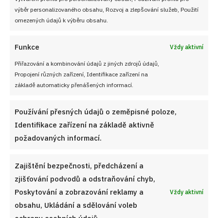
výběr personalizovaného obsahu, Rozvoj a zlepšování služeb, Použití
omezených údajů k výběru obsahu.
Funkce
Vždy aktivní
Přiřazování a kombinování údajů z jiných zdrojů údajů,
Propojení různých zařízení, Identifikace zařízení na
základě automaticky přenášených informací.
Používání přesných údajů o zeměpisné poloze,
Identifikace zařízení na základě aktivně
požadovaných informací.
Ta nejpoctivější celerová pomazánka, která vám
Zajištění bezpečnosti, předcházení a
připomene dětství: Chutná naprosto božsky a hodí se
zjišťování podvodů a odstraňování chyb,
do diety
Poskytování a zobrazování reklamy a
Vždy aktivní
7. 8. 2026
obsahu, Ukládání a sdělování voleb