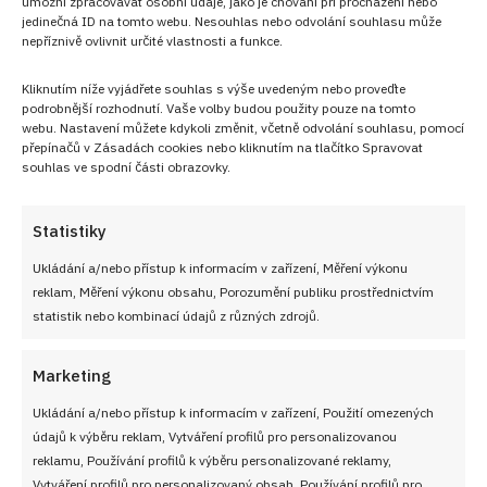
umožní zpracovávat osobní údaje, jako je chování při procházení nebo
jedinečná ID na tomto webu. Nesouhlas nebo odvolání souhlasu může
nepříznivě ovlivnit určité vlastnosti a funkce.
Kliknutím níže vyjádřete souhlas s výše uvedeným nebo proveďte
podrobnější rozhodnutí. Vaše volby budou použity pouze na tomto
webu. Nastavení můžete kdykoli změnit, včetně odvolání souhlasu, pomocí
přepínačů v Zásadách cookies nebo kliknutím na tlačítko Spravovat
souhlas ve spodní části obrazovky.
Statistiky
PŘEDCHOZÍ RECEPT
DALŠÍ RECEPT
Ukládání a/nebo přístup k informacím v zařízení, Měření výkonu
Želatinové ovocné řezy do
Telecí ossobuco a
reklam, Měření výkonu obsahu, Porozumění publiku prostřednictvím
hlubokého plechu se
šafránové rizoto:
statistik nebo kombinací údajů z různých zdrojů.
zakysankovým krémem.
Specialita milánské
Nejlepší jsou z ledničky
kuchyně
Marketing
Ukládání a/nebo přístup k informacím v zařízení, Použití omezených
údajů k výběru reklam, Vytváření profilů pro personalizovanou
VYZKOUŠEJTE TAKÉ
reklamu, Používání profilů k výběru personalizované reklamy,
Vytváření profilů pro personalizovaný obsah, Používání profilů pro