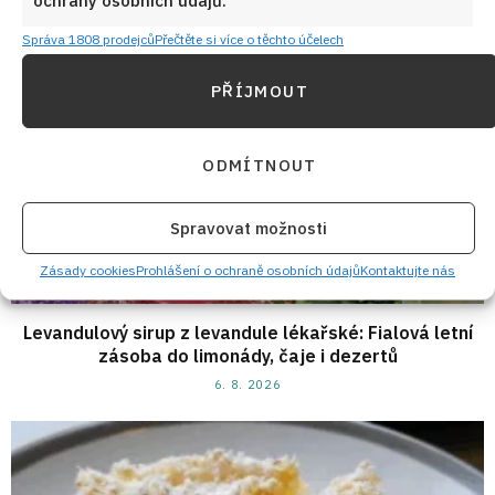
ochrany osobních údajů.
Správa 1808 prodejců
Přečtěte si více o těchto účelech
PŘÍJMOUT
ODMÍTNOUT
Spravovat možnosti
Zásady cookies
Prohlášení o ochraně osobních údajů
Kontaktujte nás
Levandulový sirup z levandule lékařské: Fialová letní
zásoba do limonády, čaje i dezertů
6. 8. 2026