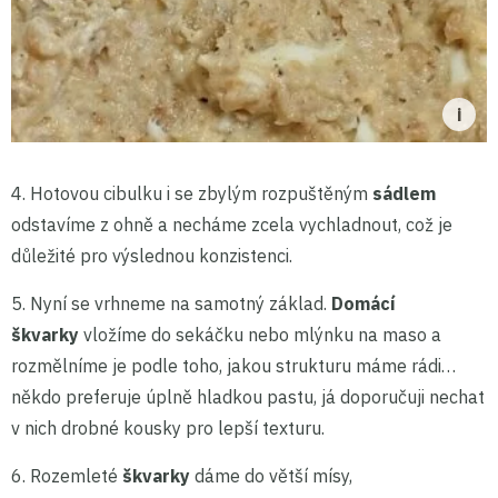
4. Hotovou cibulku i se zbylým rozpuštěným
sádlem
odstavíme z ohně a necháme zcela vychladnout, což je
důležité pro výslednou konzistenci.
5. Nyní se vrhneme na samotný základ.
Domácí
škvarky
vložíme do sekáčku nebo mlýnku na maso a
rozmělníme je podle toho, jakou strukturu máme rádi…
někdo preferuje úplně hladkou pastu, já doporučuji nechat
v nich drobné kousky pro lepší texturu.
6. Rozemleté
škvarky
dáme do větší mísy,