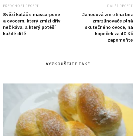
PŘEDCHOZÍ RECEPT
DALŠÍ RECEPT
Svěží koláč s mascarpone
Jahodová zmrzlina bez
a ovocem, který zmizí dřív
zmrzlinovače plná
než káva, a který potěší
skutečného ovoce, na
každé dítě
kopeček za 40 Kč
zapomeňte
VYZKOUŠEJTE TAKÉ