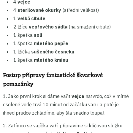
4
vejce
4
sterilované okurky
(střední velikost)
1
velká cibule
2 lžíce
vepřového sádla
(na smažení cibule)
1 špetka
soli
1 špetka
mletého pepře
1 lžička
sušeného česneku
1 špetka
mletého kmínu
Postup přípravy fantastické škvarkové
pomazánky
1. Jako první krok si dáme vařit
vejce
natvrdo, což v mírně
osolené vodě trvá 10 minut od začátku varu, a poté je
ihned prudce zchladíme, aby šla snadno loupat.
2. Zatímco se vajíčka vaří, připravíme si klíčovou složku