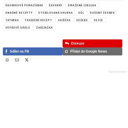
ŠKVARKOVÁ POMAZÁNKA
ŠKVARKY
SMAŽENÁ CIBULKA
SNADNÉ RECEPTY
STERILOVANÁ OKURKA
SŮL
SUŠENÝ ČESNEK
TATARKA
TRADIČNÍ RECEPT
VAJÍČKA
VEČEŘE
VEJCE
VEPŘOVÉ SÁDLO
ZABIJAČKA
Diskuze
G
Sdílet na FB
Přidat do Google News