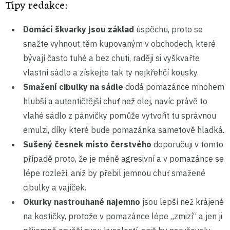
Tipy redakce:
Domácí škvarky jsou základ
úspěchu, proto se
snažte vyhnout těm kupovaným v obchodech, které
bývají často tuhé a bez chuti, raději si vyškvařte
vlastní sádlo a získejte tak ty nejkřehčí kousky.
Smažení cibulky na sádle
dodá pomazánce mnohem
hlubší a autentičtější chuť než olej, navíc právě to
vlahé sádlo z pánvičky pomůže vytvořit tu správnou
emulzi, díky které bude pomazánka sametově hladká.
Sušený česnek místo čerstvého
doporučuji v tomto
případě proto, že je méně agresivní a v pomazánce se
lépe rozleží, aniž by přebil jemnou chuť smažené
cibulky a vajíček.
Okurky nastrouhané najemno
jsou lepší než krájené
na kostičky, protože v pomazánce lépe „zmizí“ a jen ji