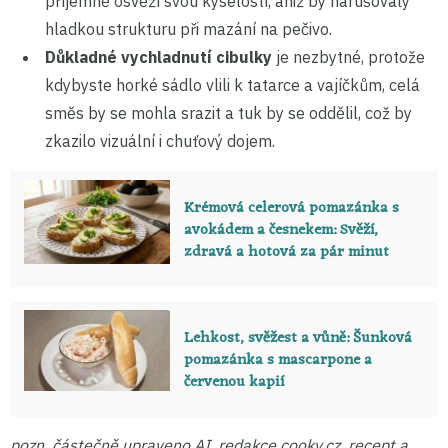
příjemně osvěží svou kyselostí, aniž by narušovaly
hladkou strukturu při mazání na pečivo.
Důkladné vychladnutí cibulky
je nezbytné, protože
kdybyste horké sádlo vlili k tatarce a vajíčkům, celá
směs by se mohla srazit a tuk by se oddělil, což by
zkazilo vizuální i chuťový dojem.
Krémová celerová pomazánka s
avokádem a česnekem: Svěží,
zdravá a hotová za pár minut
Lehkost, svěžest a vůně: Šunková
pomazánka s mascarpone a
červenou kapií
pozn. částečně upraveno AI, redakce cooky.cz, recept a