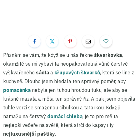
Přiznám se vám, že když se u nás řekne
škvarkovka
,
okamžitě se mi vybaví ta neopakovatelná vůně čerstvě
vyškvařeného
sádla
a
křupavých škvarků
, která se line z
kuchyně. Dlouho jsem hledala ten správný poměr, aby
pomazánka
nebyla jen tuhou hroudou tuku, ale aby se
krásně mazala a měla ten správný říz. A pak jsem objevila
tuhle verzi se smaženou cibulkou a tatarkou. Když ji
namažu na čerstvý
domácí chleba
, je to pro mě ta
nejlepší večeře na světě, která strčí do kapsy i ty
nejluxusnější paštiky
.