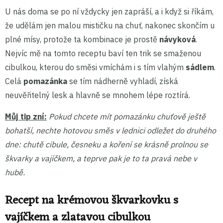
U nás doma se po ní vždycky jen zapráší, a i když si říkám,
že udělám jen malou mističku na chuť, nakonec skončím u
plné mísy, protože ta kombinace je prostě
návyková
.
Nejvíc mě na tomto receptu baví ten trik se smaženou
cibulkou, kterou do směsi vmíchám i s tím vlahým
sádlem
.
Celá
pomazánka
se tím nádherně vyhladí, získá
neuvěřitelný lesk a hlavně se mnohem lépe roztírá.
Můj tip zní:
Pokud chcete mít pomazánku chuťově ještě
bohatší, nechte hotovou směs v lednici odležet do druhého
dne: chutě cibule, česneku a koření se krásně prolnou se
škvarky a vajíčkem, a teprve pak je to ta pravá nebe v
hubě.
Recept na krémovou škvarkovku s
vajíčkem a zlatavou cibulkou