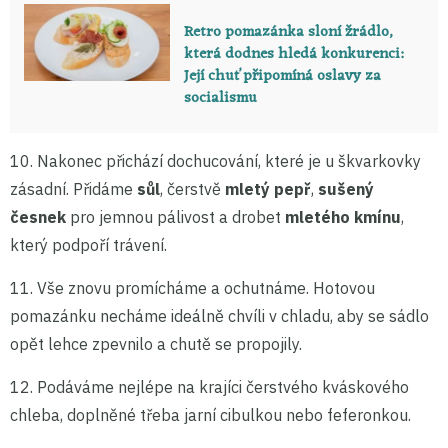
Retro pomazánka sloní žrádlo,
která dodnes hledá konkurenci:
Její chuť připomíná oslavy za
socialismu
10. Nakonec přichází dochucování, které je u škvarkovky
zásadní. Přidáme
sůl
, čerstvě
mletý pepř
,
sušený
česnek
pro jemnou pálivost a drobet
mletého kmínu
,
který podpoří trávení.
11. Vše znovu promícháme a ochutnáme. Hotovou
pomazánku necháme ideálně chvíli v chladu, aby se sádlo
opět lehce zpevnilo a chutě se propojily.
12. Podáváme nejlépe na krajíci čerstvého kváskového
chleba, doplněné třeba jarní cibulkou nebo feferonkou.