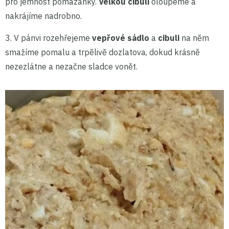
pro jemnost pomazánky.
Velkou cibuli
oloupeme a
nakrájíme nadrobno.
3. V pánvi rozehřejeme
vepřové sádlo
a
cibuli
na něm
smažíme pomalu a trpělivě dozlatova, dokud krásně
nezezlátne a nezačne sladce vonět.