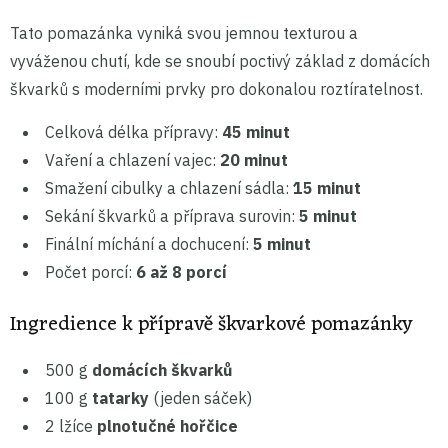
Tato pomazánka vyniká svou jemnou texturou a
vyváženou chutí, kde se snoubí poctivý základ z domácích
škvarků s moderními prvky pro dokonalou roztíratelnost.
Celková délka přípravy:
45 minut
Vaření a chlazení vajec:
20 minut
Smažení cibulky a chlazení sádla:
15 minut
Sekání škvarků a příprava surovin:
5 minut
Finální míchání a dochucení:
5 minut
Počet porcí:
6 až 8 porcí
Ingredience k přípravě škvarkové pomazánky
500 g
domácích škvarků
100 g
tatarky
(jeden sáček)
2 lžíce
plnotučné hořčice