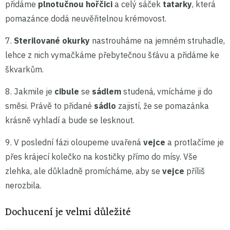
přidáme
plnotučnou hořčici
a celý sáček
tatarky
, která
pomazánce dodá neuvěřitelnou krémovost.
7.
Sterilované okurky
nastrouháme na jemném struhadle,
lehce z nich vymačkáme přebytečnou šťávu a přidáme ke
škvarkům.
8. Jakmile je
cibule
se
sádlem
studená, vmícháme ji do
směsi. Právě to přidané
sádlo
zajistí, že se pomazánka
krásně vyhladí a bude se lesknout.
9. V poslední fázi oloupeme uvařená
vejce
a protlačíme je
přes krájecí kolečko na kostičky přímo do mísy. Vše
zlehka, ale důkladně promícháme, aby se
vejce
příliš
nerozbila.
Dochucení je velmi důležité