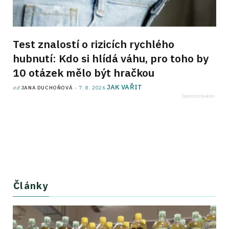
Test znalostí o rizicích rychlého
hubnutí: Kdo si hlídá váhu, pro toho by
10 otázek mělo být hračkou
JAK VAŘIT
od
JANA DUCHOŇOVÁ
7. 8. 2026
Články