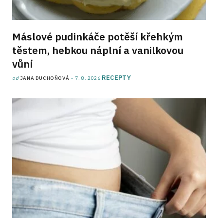
Máslové pudinkáče potěší křehkým
těstem, hebkou náplní a vanilkovou
vůní
RECEPTY
od
JANA DUCHOŇOVÁ
7. 8. 2026