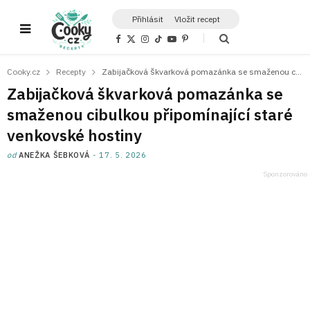
Přihlásit
Vložit recept
F
X
I
T
Y
P
a
(
n
i
o
i
c
T
s
k
u
n
e
w
t
T
T
t
Cooky.cz
Recepty
Zabijačková škvarková pomazánka se smaženou cibulkou připomínající staré venkovské hostiny
b
i
a
o
u
e
o
t
g
k
b
r
Zabijačková škvarková pomazánka se
o
t
r
e
e
k
e
a
s
smaženou cibulkou připomínající staré
r
m
t
)
venkovské hostiny
od
ANEŽKA ŠEBKOVÁ
17. 5. 2026