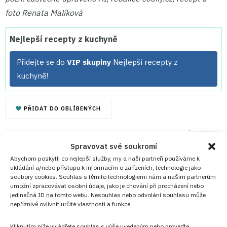
foto Renata Malíková
Nejlepší recepty z kuchyně
Přidejte se do
VIP skupiny
Nejlepší recepty z
kuchyně!
PŘIDAT DO OBLÍBENÝCH
Spravovat své soukromí
Abychom poskytli co nejlepší služby, my a naši partneři používáme k
ukládání a/nebo přístupu k informacím o zařízeních, technologie jako
soubory cookies. Souhlas s těmito technologiemi nám a našim partnerům
umožní zpracovávat osobní údaje, jako je chování při procházení nebo
jedinečná ID na tomto webu. Nesouhlas nebo odvolání souhlasu může
nepříznivě ovlivnit určité vlastnosti a funkce.
Kliknutím níže vyjádřete souhlas s výše uvedeným nebo proveďte