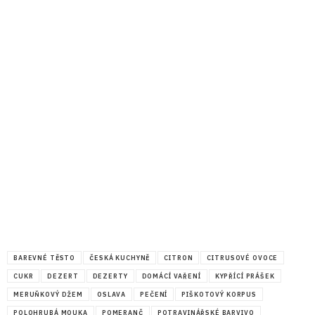
BAREVNÉ TĚSTO
ČESKÁ KUCHYNĚ
CITRON
CITRUSOVÉ OVOCE
CUKR
DEZERT
DEZERTY
DOMÁCÍ VAŘENÍ
KYPŘÍCÍ PRÁŠEK
MERUŇKOVÝ DŽEM
OSLAVA
PEČENÍ
PIŠKOTOVÝ KORPUS
POLOHRUBÁ MOUKA
POMERANČ
POTRAVINÁŘSKÉ BARVIVO