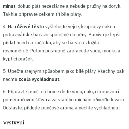
minut
, dokud plát nezezlátne a nebude pružný na dotyk.
Takhle připravte celkem tři bílé pláty.
4. Na
růžové těsto
vyšlehejte vejce, krupicový cukr a
potravinářské barvivo společně do pěny. Barvivo je lepší
přidat hned na začátku, aby se barva rozložila
rovnoměrně. Potom postupně zapracujte vodu, mouku a
kypřící prášek.
5. Upečte stejným způsobem jako bílé pláty. Všechny pak
nechte
zcela vychladnout
.
6. Připravte punč: do hrnce dejte vodu, cukr, citronovou i
pomerančovou šťávu a za stálého míchání přiveďte k varu.
Odstavte, přidejte punčové aroma a nechte vychladnout.
Vrstvení