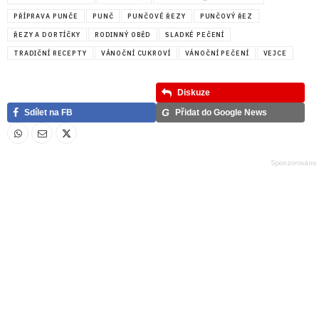
PŘÍPRAVA PUNČE
PUNČ
PUNČOVÉ ŘEZY
PUNČOVÝ ŘEZ
ŘEZY A DORTÍČKY
RODINNÝ OBĚD
SLADKÉ PEČENÍ
TRADIČNÍ RECEPTY
VÁNOČNÍ CUKROVÍ
VÁNOČNÍ PEČENÍ
VEJCE
Diskuze
G
Sdílet na FB
Přidat do Google News