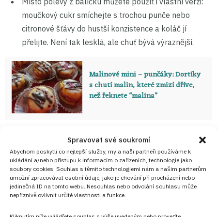
Místo polevy z balíčku můžete použít i vlastní verzi:
moučkový cukr smíchejte s trochou punče nebo
citronové šťávy do hustší konzistence a koláč jí
přelijte. Není tak lesklá, ale chuť bývá výraznější.
Malinové mini – punčáky: Dortíky
s chutí malin, které zmizí dříve,
než řeknete “malina”
Spravovat své soukromí
Domácí punčový řez s pravým
Abychom poskytli co nejlepší služby, my a naši partneři používáme k
rumem a růžovou polevou: Co
ukládání a/nebo přístupu k informacím o zařízeních, technologie jako
musíte vědět před pečením,
soubory cookies. Souhlas s těmito technologiemi nám a našim partnerům
přinášíme podrobný návod na
umožní zpracovávat osobní údaje, jako je chování při procházení nebo
punčák
jedinečná ID na tomto webu. Nesouhlas nebo odvolání souhlasu může
nepříznivě ovlivnit určité vlastnosti a funkce.
Kliknutím níže vyjádřete souhlas s výše uvedeným nebo proveďte