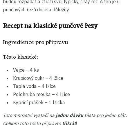
budou rozpadat a ztratí svůj typický, čistý řez. A ten je u
punčových řezů docela důležitý.
Recept na klasické punčové řezy
Ingredience pro přípravu
Těsto klasické:
Vejce – 4 ks
Krupicový cukr – 4 lžíce
Teplá voda – 4 lžíce
Polohrubá mouka – 4 lžíce
Kypřící prášek – 1 lžička
Toto množství vystačí na
jednu dávku
těsta pro jeden plát.
Celkem toto těsto připravte
třikrát
!