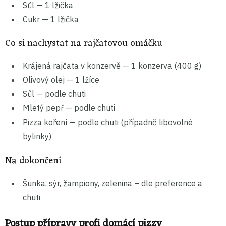
Sůl — 1 lžička
Cukr — 1 lžička
Co si nachystat na rajčatovou omáčku
Krájená rajčata v konzervě — 1 konzerva (400 g)
Olivový olej — 1 lžíce
Sůl — podle chuti
Mletý pepř — podle chuti
Pizza koření — podle chuti (případně libovolné
bylinky)
Na dokončení
Šunka, sýr, žampiony, zelenina – dle preference a
chuti
Postup přípravy profi domácí pizzy