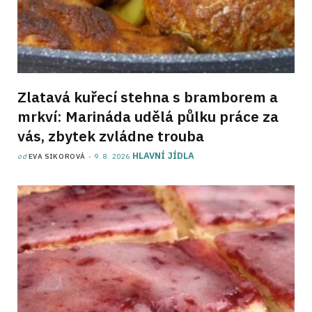
Zlatavá kuřecí stehna s bramborem a
mrkví: Marináda udělá půlku práce za
vás, zbytek zvládne trouba
HLAVNÍ JÍDLA
od
EVA SIKOROVÁ
9. 8. 2026