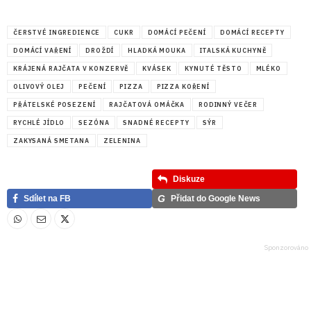
ČERSTVÉ INGREDIENCE
CUKR
DOMÁCÍ PEČENÍ
DOMÁCÍ RECEPTY
DOMÁCÍ VAŘENÍ
DROŽDÍ
HLADKÁ MOUKA
ITALSKÁ KUCHYNĚ
KRÁJENÁ RAJČATA V KONZERVĚ
KVÁSEK
KYNUTÉ TĚSTO
MLÉKO
OLIVOVÝ OLEJ
PEČENÍ
PIZZA
PIZZA KOŘENÍ
PŘÁTELSKÉ POSEZENÍ
RAJČATOVÁ OMÁČKA
RODINNÝ VEČER
RYCHLÉ JÍDLO
SEZÓNA
SNADNÉ RECEPTY
SÝR
ZAKYSANÁ SMETANA
ZELENINA
Diskuze
G
Sdílet na FB
Přidat do Google News