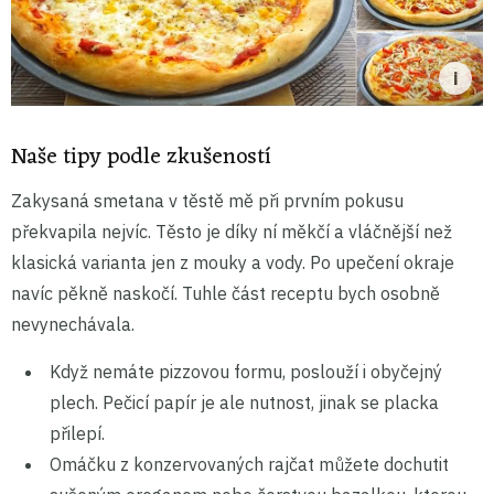
Naše tipy podle zkušeností
Zakysaná smetana v těstě mě při prvním pokusu
překvapila nejvíc. Těsto je díky ní měkčí a vláčnější než
klasická varianta jen z mouky a vody. Po upečení okraje
navíc pěkně naskočí. Tuhle část receptu bych osobně
nevynechávala.
Když nemáte pizzovou formu, poslouží i obyčejný
plech. Pečicí papír je ale nutnost, jinak se placka
přilepí.
Omáčku z konzervovaných rajčat můžete dochutit