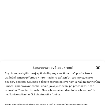
Spravovat své soukromí
Abychom poskytli co nejlepší služby, my a naši partneři používáme k
ukládání a/nebo přístupu k informacím o zařízeních, technologie jako
soubory cookies. Souhlas s těmito technologiemi nám a našim partnerům
umožní zpracovávat osobní údaje, jako je chování při procházení nebo
jedinečná ID na tomto webu. Nesouhlas nebo odvolání souhlasu může
nepříznivě ovlivnit určité vlastnosti a funkce.
Kliknutím níže vyjádřete souhlas s výše uvedeným nebo proveďte