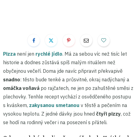
Pizza
není jen
rychlé jídlo
. Má za sebou víc než tisíc let
historie a dodnes zůstává spíš malým rituálem než
obyčejnou večeří. Doma jde navíc připravit překvapivě
snadno
: těsto bude tenké a průsvitné, okraj nadýchaný a
omáčka voňavá
po rajčatech, ne jen po zahuštěné směsi z
plechovky. Tenhle recept vychází z osvědčeného postupu
s kváskem,
zakysanou smetanou
v těstě a pečením na
vysokou teplotu. Z jedné dávky jsou hned
čtyři pizzy
, což
se hodí na rodinný večer i na posezení s přáteli.