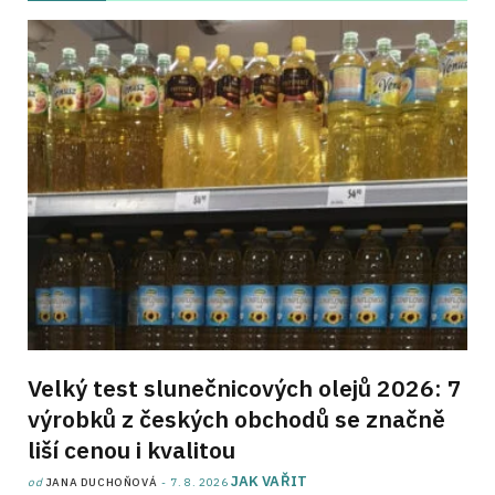
Velký test slunečnicových olejů 2026: 7
výrobků z českých obchodů se značně
liší cenou i kvalitou
JAK VAŘIT
od
JANA DUCHOŇOVÁ
7. 8. 2026