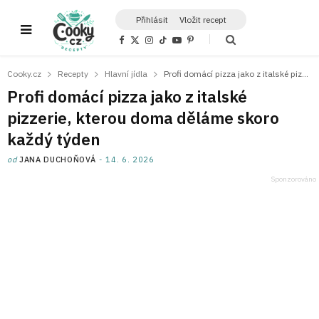
Přihlásit
Vložit recept
F
X
I
T
Y
P
a
(
n
i
o
i
c
T
s
k
u
n
e
w
t
T
T
t
Cooky.cz
Recepty
Hlavní jídla
Profi domácí pizza jako z italské pizzerie, kterou doma děláme skoro každý týden
b
i
a
o
u
e
o
t
g
k
b
r
Profi domácí pizza jako z italské
o
t
r
e
e
k
e
a
s
pizzerie, kterou doma děláme skoro
r
m
t
)
každý týden
od
JANA DUCHOŇOVÁ
14. 6. 2026