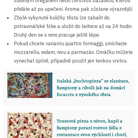
sušeným oreganem nebo čerstvou bazalkou, kterou
přidáte až po upečení. Aroma pak zůstane výraznější.
Zbylé vykynuté kuličky těsta lze zabalit do
potravinářské fólie a uložit do lednice až na 24 hodin.
Druhý den se s nimi pracuje ještě lépe.
Pokud chcete variantu quattro formaggi, smíchejte
mozzarellu, eidam, nivu a parmazán. Omáčku můžete
vynechat úplně, případně použít jen tenkou vrstvu.
Italská „buchtopizza“ se slaninou,
žampiony a cibulí: Jak na domácí
focacciu z vysokého těsta
Toustová pizza s nivou, kapií a
žampiony porazí rozvoz jídla z
restaurace svou rychlostí i chutí,