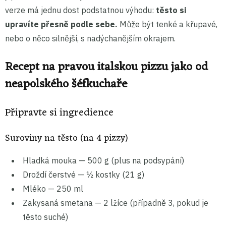
verze má jednu dost podstatnou výhodu:
těsto si
upravíte přesně podle sebe.
Může být tenké a křupavé,
nebo o něco silnější, s nadýchanějším okrajem.
Recept na pravou italskou pizzu jako od
neapolského šéfkuchaře
Připravte si ingredience
Suroviny na těsto (na 4 pizzy)
Hladká mouka — 500 g (plus na podsypání)
Droždí čerstvé — ½ kostky (21 g)
Mléko — 250 ml
Zakysaná smetana — 2 lžíce (případně 3, pokud je
těsto suché)