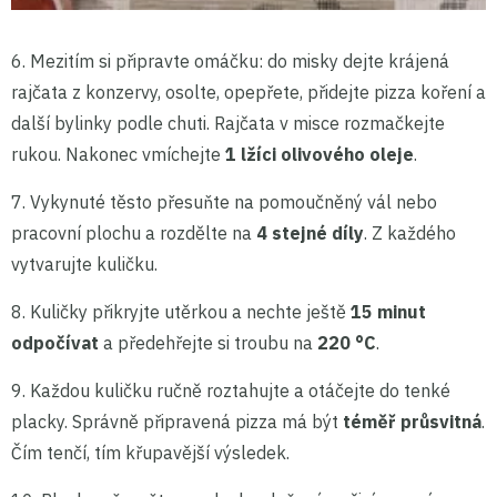
6. Mezitím si připravte omáčku: do misky dejte krájená
rajčata z konzervy, osolte, opepřete, přidejte pizza koření a
další bylinky podle chuti. Rajčata v misce rozmačkejte
rukou. Nakonec vmíchejte
1 lžíci olivového oleje
.
7. Vykynuté těsto přesuňte na pomoučněný vál nebo
pracovní plochu a rozdělte na
4 stejné díly
. Z každého
vytvarujte kuličku.
8. Kuličky přikryjte utěrkou a nechte ještě
15 minut
odpočívat
a předehřejte si troubu na
220 °C
.
9. Každou kuličku ručně roztahujte a otáčejte do tenké
placky. Správně připravená pizza má být
téměř průsvitná
.
Čím tenčí, tím křupavější výsledek.