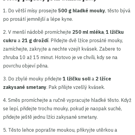
1. Do větší mísy prosejte
500 g hladké mouky
, těsto bývá
po prosátí jemnější a lépe kyne.
2. V menší nádobě promíchejte
250 ml mléka
,
1 lžičku
cukru
a
21 g droždí
. Přidejte dvě lžíce prosáté mouky,
zamíchejte, zakryjte a nechte vzejít kvásek. Zabere to
zhruba 10 až 15 minut. Hotovo je ve chvíli, kdy se na
povrchu objeví pěna.
3. Do zbylé mouky přidejte
1 lžičku soli
a
2 lžíce
zakysané smetany
. Pak přilijte vzešlý kvásek.
4. Směs promíchejte a ručně vypracujte hladké těsto. Když
se lepí, přidejte trochu mouky, pokud je naopak suché,
přidejte ještě jednu lžíci zakysané smetany.
5. Těsto lehce poprašte moukou, přikryjte utěrkou a