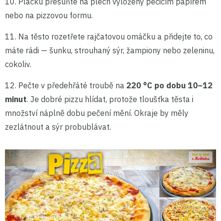
10. Placku přesuňte na plech vyložený pečicím papírem
nebo na pizzovou formu.
11. Na těsto rozetřete rajčatovou omáčku a přidejte to, co
máte rádi — šunku, strouhaný sýr, žampiony nebo zeleninu,
cokoliv.
12. Pečte v předehřáté troubě na
220 °C po dobu 10–12
minut
. Je dobré pizzu hlídat, protože tloušťka těsta i
množství náplně dobu pečení mění. Okraje by měly
zezlátnout a sýr probublávat.