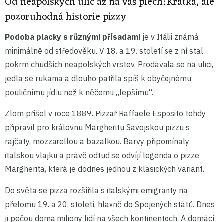
Od neapolských ulic až na váš plech: Krátká, ale
pozoruhodná historie pizzy
Podoba placky s různými přísadami
je v Itálii známá
minimálně od středověku. V 18. a 19. století se z ní stal
pokrm chudších neapolských vrstev. Prodávala se na ulici,
jedla se rukama a dlouho patřila spíš k obyčejnému
pouličnímu jídlu než k něčemu „lepšímu“.
Zlom přišel v roce 1889. Pizzař Raffaele Esposito tehdy
připravil pro královnu Margheritu Savojskou pizzu s
rajčaty, mozzarellou a bazalkou. Barvy připomínaly
italskou vlajku a právě odtud se odvíjí legenda o pizze
Margherita, která je dodnes jednou z klasických variant.
Do světa se pizza rozšířila s italskými emigranty na
přelomu 19. a 20. století, hlavně do Spojených států. Dnes
ji pečou doma miliony lidí na všech kontinentech. A domácí