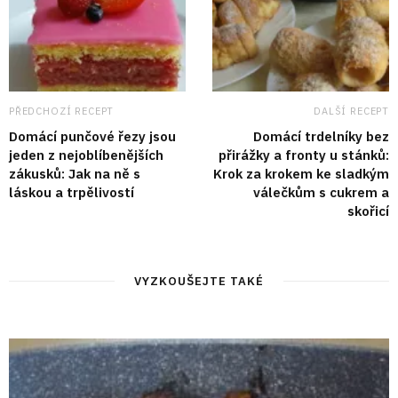
PŘEDCHOZÍ RECEPT
DALŠÍ RECEPT
Domácí punčové řezy jsou
Domácí trdelníky bez
jeden z nejoblíbenějších
přirážky a fronty u stánků:
zákusků: Jak na ně s
Krok za krokem ke sladkým
láskou a trpělivostí
válečkům s cukrem a
skořicí
VYZKOUŠEJTE TAKÉ