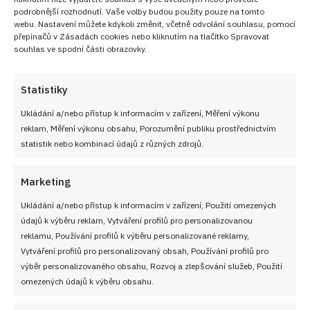
podrobnější rozhodnutí. Vaše volby budou použity pouze na tomto
webu. Nastavení můžete kdykoli změnit, včetně odvolání souhlasu, pomocí
přepínačů v Zásadách cookies nebo kliknutím na tlačítko Spravovat
souhlas ve spodní části obrazovky.
Statistiky
Ukládání a/nebo přístup k informacím v zařízení, Měření výkonu
reklam, Měření výkonu obsahu, Porozumění publiku prostřednictvím
statistik nebo kombinací údajů z různých zdrojů.
Tipy redakce:
Marketing
Sádlo v kynutém těstě
je tajnou zbraní všech
zkušených hospodyněk, protože zajistí, že koláčky
Ukládání a/nebo přístup k informacím v zařízení, Použití omezených
zůstanou neuvěřitelně vláčné, měkké a čerstvé i
údajů k výběru reklam, Vytváření profilů pro personalizovanou
reklamu, Používání profilů k výběru personalizované reklamy,
druhý a třetí den po upečení.
Vytváření profilů pro personalizovaný obsah, Používání profilů pro
Kombinování náplní na jednom koláči
vypadá na
výběr personalizovaného obsahu, Rozvoj a zlepšování služeb, Použití
talíři naprosto fantasticky – můžete zkusit udělat
omezených údajů k výběru obsahu.
tradiční moravské „vázané“ koláče, kde se tvaroh