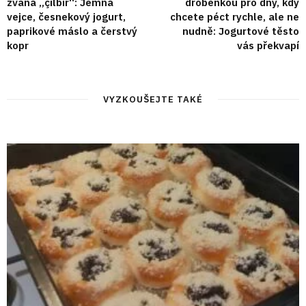
zvaná „çılbır“: Jemná
drobenkou pro dny, kdy
vejce, česnekový jogurt,
chcete péct rychle, ale ne
paprikové máslo a čerstvý
nudně: Jogurtové těsto
kopr
vás překvapí
VYZKOUŠEJTE TAKÉ