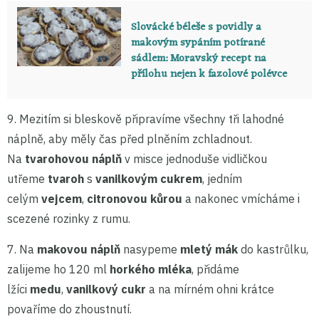
Slovácké béleše s povidly a
makovým sypáním potírané
sádlem: Moravský recept na
přílohu nejen k fazolové polévce
9. Mezitím si bleskově připravíme všechny tři lahodné
náplně, aby měly čas před plněním zchladnout.
Na
tvarohovou náplň
v misce jednoduše vidličkou
utřeme
tvaroh
s
vanilkovým cukrem
, jedním
celým
vejcem
,
citronovou kůrou
a nakonec vmícháme i
scezené rozinky z rumu.
7. Na
makovou náplň
nasypeme
mletý mák
do kastrůlku,
zalijeme ho 120 ml
horkého mléka
, přidáme
lžíci
medu
,
vanilkový cukr
a na mírném ohni krátce
povaříme do zhoustnutí.