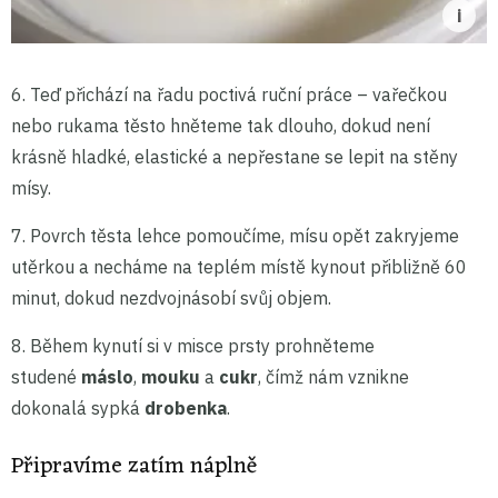
6. Teď přichází na řadu poctivá ruční práce – vařečkou
nebo rukama těsto hněteme tak dlouho, dokud není
krásně hladké, elastické a nepřestane se lepit na stěny
mísy.
7. Povrch těsta lehce pomoučíme, mísu opět zakryjeme
utěrkou a necháme na teplém místě kynout přibližně 60
minut, dokud nezdvojnásobí svůj objem.
8. Během kynutí si v misce prsty prohněteme
studené
máslo
,
mouku
a
cukr
, čímž nám vznikne
dokonalá sypká
drobenka
.
Připravíme zatím náplně