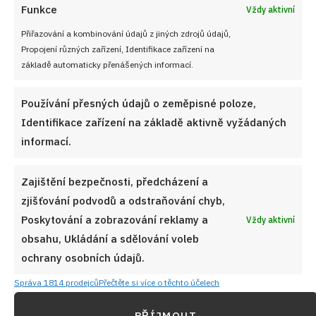
schová dovnitř těsta a mák s povidly a drobenkou
Funkce
Vždy aktivní
zdobí povrch.
Přiřazování a kombinování údajů z jiných zdrojů údajů,
Hustota marmelády a povidel
je velmi důležitá,
Propojení různých zařízení, Identifikace zařízení na
základě automaticky přenášených informací.
proto vybírejte opravdu poctivé a tuhé zavařeniny,
které se při pečení v troubě neroztečou po celém
Používání přesných údajů o zeměpisné poloze,
plechu.
Identifikace zařízení na základě aktivně vyžádaných
Cukrový poprašek na závěr
dodá koláčkům ten
informací.
správný venkovský vzhled; jakmile hotové moravské
koláče vytáhnete z trouby a necháte je mírně
Zajištění bezpečnosti, předcházení a
zchladnout, nezapomeňte je přes jemné sítko bohatě
zjišťování podvodů a odstraňování chyb,
pocukrovat moučkovým cukrem.
Poskytování a zobrazování reklamy a
Vždy aktivní
obsahu, Ukládání a sdělování voleb
Jak na domácí tvarohové koláče s
ochrany osobních údajů.
máslovou drobenkou, které
provoní váš domov
Správa 1814 prodejců
Přečtěte si více o těchto účelech
PŘÍJMOUT