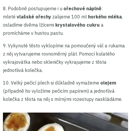
8. Podobně postupujeme i u
ořechové náplně
:
mleté
vlašské ořechy
zalijeme 100 ml
horkého mléka
,
osladíme dvěma lžícemi
krystalového cukru
a
promícháme v hustou pastu.
9. Vykynuté těsto vyklopíme na pomoučený vál a rukama
z něj vytvarujeme rovnoměrný plát. Pomocí kulatého
vykrajovátka nebo skleničky vykrajujeme z těsta
jednotlivá kolečka.
10. Velký pečicí plech si důkladně vymažeme
olejem
(případně ho vyložíme pečicím papírem) a jednotlivá
kolečka z těsta na něj s mírnými rozestupy naskládáme.