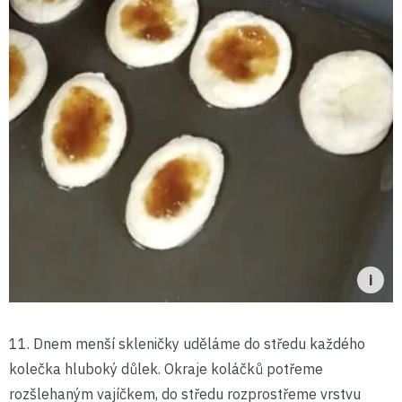
11. Dnem menší skleničky uděláme do středu každého
kolečka hluboký důlek. Okraje koláčků potřeme
rozšlehaným vajíčkem, do středu rozprostřeme vrstvu