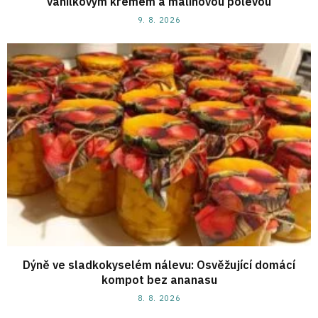
vanilkovým krémem a malinovou polevou
9. 8. 2026
Dýně ve sladkokyselém nálevu: Osvěžující domácí
kompot bez ananasu
8. 8. 2026