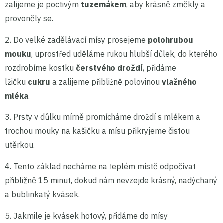
zalijeme je poctivým
tuzemákem
, aby krásně změkly a
provoněly se.
2. Do velké zadělávací mísy prosejeme
polohrubou
mouku
, uprostřed uděláme rukou hlubší důlek, do kterého
rozdrobíme kostku
čerstvého droždí
, přidáme
lžičku
cukru
a zalijeme přibližně polovinou
vlažného
mléka
.
3. Prsty v důlku mírně promícháme droždí s mlékem a
trochou mouky na kašičku a mísu přikryjeme čistou
utěrkou.
4. Tento základ necháme na teplém místě odpočívat
přibližně 15 minut, dokud nám nevzejde krásný, nadýchaný
a bublinkatý kvásek.
5. Jakmile je kvásek hotový, přidáme do mísy