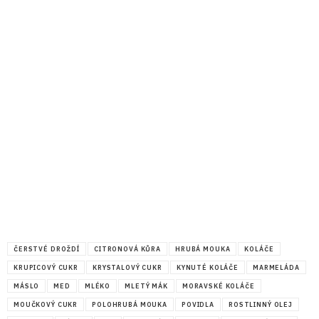
ČERSTVÉ DROŽDÍ
CITRONOVÁ KŮRA
HRUBÁ MOUKA
KOLÁČE
KRUPICOVÝ CUKR
KRYSTALOVÝ CUKR
KYNUTÉ KOLÁČE
MARMELÁDA
MÁSLO
MED
MLÉKO
MLETÝ MÁK
MORAVSKÉ KOLÁČE
MOUČKOVÝ CUKR
POLOHRUBÁ MOUKA
POVIDLA
ROSTLINNÝ OLEJ