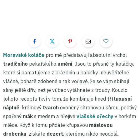
Moravské koláče
pro mě představují absolutní vrchol
tradičního
pekařského
umění
. Jsou to přesně ty koláčky,
které si pamatujeme z prázdnin u babičky: neuvěřitelně
vláčné, bohatě zdobené a tak voňavé, že se vám sbíhají
sliny ještě dřív, než je vůbec vytáhnete z trouby. Kouzlo
tohoto receptu tkví v tom, že kombinuje hned
tři luxusní
náplně
: krémový
tvaroh
ovoněný citronovou kůrou, poctivý
spařený
mák
s medem a hřejivé
vlašské ořechy
v horkém
mléce. Když k tomu přidáte křupavou
máslovou
drobenku
, získáte
dezert
, kterému nikdo neodolá.