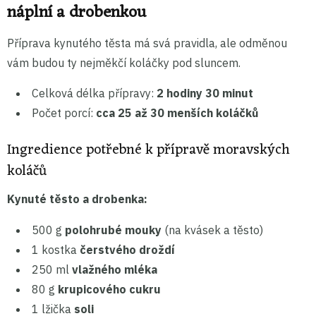
náplní a drobenkou
Příprava kynutého těsta má svá pravidla, ale odměnou
vám budou ty nejměkčí koláčky pod sluncem.
Celková délka přípravy:
2 hodiny 30 minut
Počet porcí:
cca 25 až 30 menších koláčků
Ingredience potřebné k přípravě moravských
koláčů
Kynuté těsto a drobenka:
500 g
polohrubé mouky
(na kvásek a těsto)
1 kostka
čerstvého droždí
250 ml
vlažného mléka
80 g
krupicového cukru
1 lžička
soli