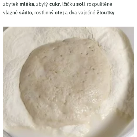
zbytek
mléka
, zbylý
cukr
, lžičku
soli
, rozpuštěné
vlažné
sádlo
, rostlinný
olej
a dva vaječné
žloutky
.