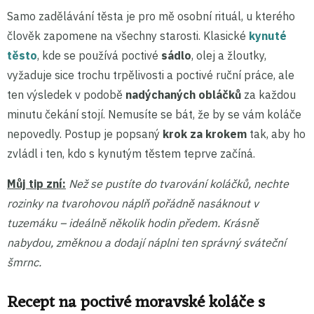
Samo zadělávání těsta je pro mě osobní rituál, u kterého
člověk zapomene na všechny starosti. Klasické
kynuté
těsto
, kde se používá poctivé
sádlo
, olej a žloutky,
vyžaduje sice trochu trpělivosti a poctivé ruční práce, ale
ten výsledek v podobě
nadýchaných
obláčků
za každou
minutu čekání stojí. Nemusíte se bát, že by se vám koláče
nepovedly. Postup je popsaný
krok za krokem
tak, aby ho
zvládl i ten, kdo s kynutým těstem teprve začíná.
Můj tip zní:
Než se pustíte do tvarování koláčků, nechte
rozinky na tvarohovou náplň pořádně nasáknout v
tuzemáku – ideálně několik hodin předem. Krásně
nabydou, změknou a dodají náplni ten správný sváteční
šmrnc.
Recept na poctivé moravské koláče s