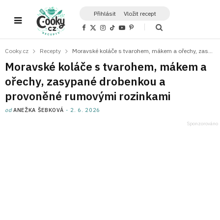
Přihlásit
Vložit recept
F
X
I
T
Y
P
a
(
n
i
o
i
c
T
s
k
u
n
e
w
t
T
T
t
Cooky.cz
Recepty
Moravské koláče s tvarohem, mákem a ořechy, zasypané drobenkou a provoněné rumovými rozinkami
b
i
a
o
u
e
o
t
g
k
b
r
Moravské koláče s tvarohem, mákem a
o
t
r
e
e
k
e
a
s
ořechy, zasypané drobenkou a
r
m
t
)
provoněné rumovými rozinkami
od
ANEŽKA ŠEBKOVÁ
2. 6. 2026