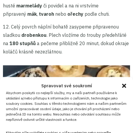
husté
marmelády
či povidel a na ni vrstvíme
připravený
mák
,
tvaroh
nebo
ořechy
podle chuti.
12. Celý povrch náplní bohatě zasypeme připravenou
sladkou
drobenkou
. Plech vložíme do trouby předehřáté
na
180 stupňů
a pečeme přibližně 20 minut, dokud okraje
koláčů krásně nezezlátnou.
Spravovat své soukromí
Abychom poskytli co nejlepší služby, my a naši partneři používáme k
ukládání a/nebo přístupu k informacím o zařízeních, technologie jako
soubory cookies. Souhlas s těmito technologiemi nám a našim partnerům
umožní zpracovávat osobní údaje, jako je chování při procházení nebo
jedinečná ID na tomto webu. Nesouhlas nebo odvolání souhlasu může
nepříznivě ovlivnit určité vlastnosti a funkce.
Kliknutím níže vyjádřete souhlas s výše uvedeným nebo proveďte