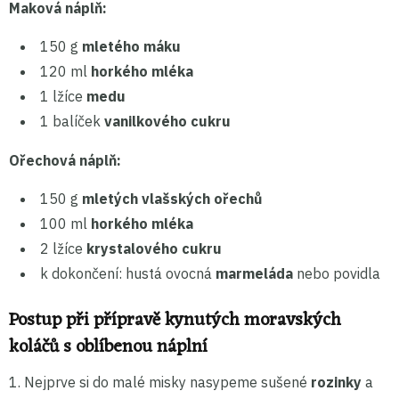
Maková náplň:
150 g
mletého máku
120 ml
horkého mléka
1 lžíce
medu
1 balíček
vanilkového cukru
Ořechová náplň:
150 g
mletých vlašských ořechů
100 ml
horkého mléka
2 lžíce
krystalového cukru
k dokončení: hustá ovocná
marmeláda
nebo povidla
Postup při přípravě kynutých moravských
koláčů s oblíbenou náplní
1. Nejprve si do malé misky nasypeme sušené
rozinky
a