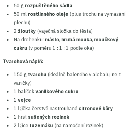
50 g
rozpuštěného sádla
50 ml
rostlinného oleje
(plus trochu na vymazání
plechu)
2
žloutky
(vaječná složka do těsta)
Na drobenku:
máslo
,
hrubá mouka
,
moučkový
cukru
(v poměru 1 : 1 : 1 podle oka)
Tvarohová náplň:
150 g
tvarohu
(ideálně baleného v alobalu, ne z
vaničky)
1 balíček
vanilkového cukru
1
vejce
1 lžička čerstvě nastrouhané
citronové kůry
1 hrst
sušených rozinek
2 lžíce
tuzemáku
(na namočení rozinek)