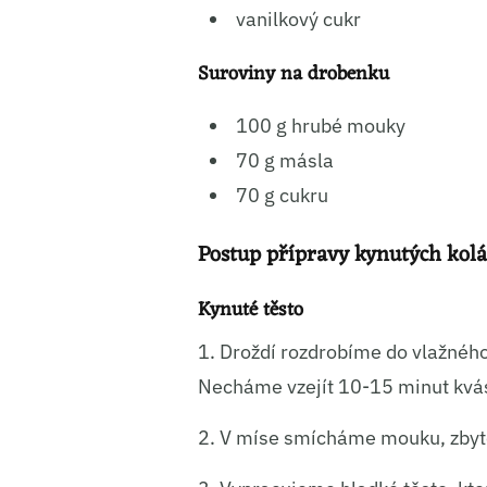
vanilkový cukr
Ukládá
Suroviny na drobenku
100 g hrubé mouky
70 g másla
70 g cukru
Postup přípravy kynutých kol
Kynuté těsto
1. Droždí rozdrobíme do vlažnéh
Necháme vzejít 10-15 minut kvá
2. V míse smícháme mouku, zbytek