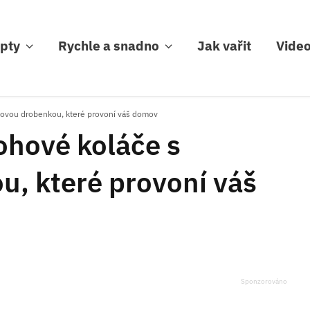
pty
Rychle a snadno
Jak vařit
Vide
lovou drobenkou, které provoní váš domov
ohové koláče s
, které provoní váš