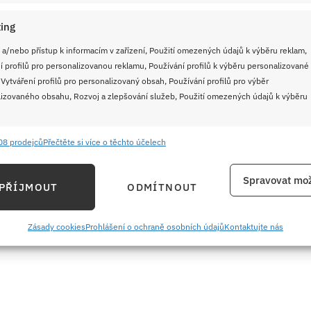
u koláčků s tvarohem a drobenkou
ing
 a/nebo přístup k informacím v zařízení, Použití omezených údajů k výběru reklam,
í profilů pro personalizovanou reklamu, Používání profilů k výběru personalizované
 Vytváření profilů pro personalizovaný obsah, Používání profilů pro výběr
izovaného obsahu, Rozvoj a zlepšování služeb, Použití omezených údajů k výběru
08 prodejců
Přečtěte si více o těchto účelech
e
Vždy
ání a kombinování údajů z jiných zdrojů údajů, Propojení různých zařízení,
Spravovat mož
PŘÍJMOUT
ODMÍTNOUT
kace zařízení na základě automaticky přenášených informací.
ání přesných údajů o zeměpisné poloze, Identifikace zařízení na
Zásady cookies
Prohlášení o ochraně osobních údajů
Kontaktujte nás
ě aktivně požadovaných informací.
ění bezpečnosti, předcházení a zjišťování podvodů a
ňování chyb, Poskytování a zobrazování reklamy a obsahu,
Vždy