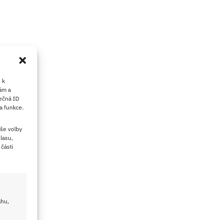
 k
ám a
ečná ID
a funkce.
še volby
lasu,
části
ahu,