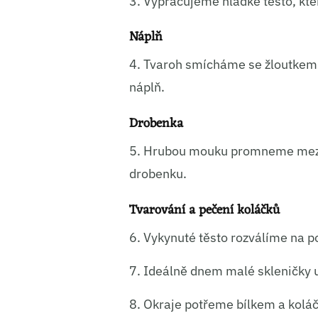
3. Vypracujeme hladké těsto, kte
Náplň
4. Tvaroh smícháme se žloutke
náplň.
Drobenka
5. Hrubou mouku promneme mezi
drobenku.
Tvarování a pečení koláčků
6. Vykynuté těsto rozválíme na 
7. Ideálně dnem malé skleničky 
8. Okraje potřeme bílkem a kol