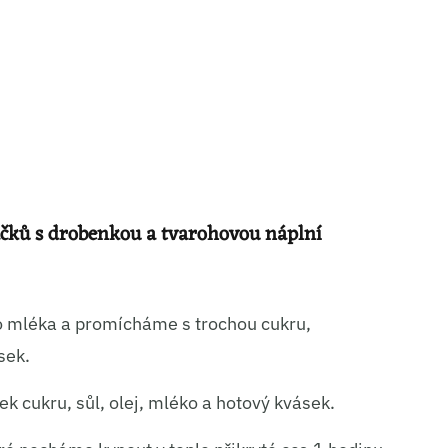
ní a sdělování voleb ochrany osobních údajů.
áčků s drobenkou a tvarohovou náplní
o mléka a promícháme s trochou cukru,
sek.
 cukru, sůl, olej, mléko a hotový kvásek.