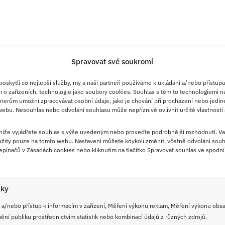
Spravovat své soukromí
skytli co nejlepší služby, my a naši partneři používáme k ukládání a/nebo přístupu
 o zařízeních, technologie jako soubory cookies. Souhlas s těmito technologiemi n
nerům umožní zpracovávat osobní údaje, jako je chování při procházení nebo jedin
ebu. Nesouhlas nebo odvolání souhlasu může nepříznivě ovlivnit určité vlastnosti 
 níže vyjádřete souhlas s výše uvedeným nebo proveďte podrobnější rozhodnutí. Va
žity pouze na tomto webu. Nastavení můžete kdykoli změnit, včetně odvolání souh
na 55 minut
pínačů v Zásadách cookies nebo kliknutím na tlačítko Spravovat souhlas ve spodní 
.
iky
 15 minut
 a/nebo přístup k informacím v zařízení, Měření výkonu reklam, Měření výkonu obs
ní publiku prostřednictvím statistik nebo kombinací údajů z různých zdrojů.