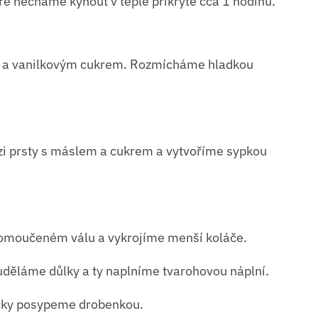
ré necháme kynout v teple přikryté cca 1 hodinu.
m a vanilkovým cukrem. Rozmícháme hladkou
 prsty s máslem a cukrem a vytvoříme sypkou
pomoučeném válu a vykrojíme menší koláče.
uděláme důlky a ty naplníme tvarohovou náplní.
áčky posypeme drobenkou.