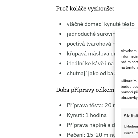
Proč koláče vyzkoušet
vláčné domácí kynuté těsto
jednoduché suroviny
poctivá tvarohová náplň
Abychom po
křupavá máslová drobenka
informacím
našim part
ideální ke kávě i na oslavy
na tomto w
chutnají jako od babičky
Kliknutím
budou pou
Doba přípravy celkem: 1 hodi
pomocí pře
obrazovky
Příprava těsta: 20 minut
Kynutí: 1 hodina
Statist
Příprava náplně a drobenky:
Ukládání
Porozumě
Pečení: 15-20 minut