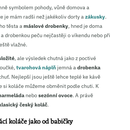
mně symbolem pohody, vůně domova a
že je mám radši než jakékoliv dorty a
zákusky
.
ého těsta a
máslové drobenky
, hned je doma
m a drobenkou peču nejčastěji o víkendu nebo při
eště vlažné.
složité
, ale výsledek chutná jako z poctivé
koučké,
tvarohová náplň
jemná a
drobenka
uť. Nejlepší jsou ještě lehce teplé ke kávě
e si koláče můžeme obměnit podle chuti. K
armeláda
nebo
sezónní ovoce
. A právě
klasický český koláč
.
í koláče jako od babičky