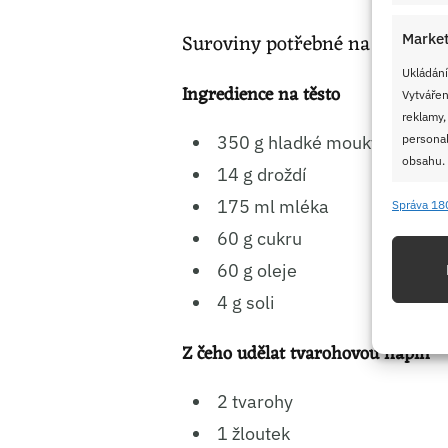
Suroviny potřebné na příprav
Market
Ukládání
Ingredience na těsto
Vytvářen
reklamy,
personal
350 g hladké mouky
obsahu.
14 g droždí
175 ml mléka
Správa 18
Funkc
60 g cukru
Přiřazov
60 g oleje
Identifi
4 g soli
Použív
Z čeho udělat tvarohovou náplň
základ
2 tvarohy
Zajišt
1 žloutek
odstra