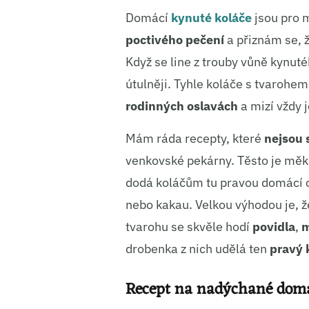
Domácí
kynuté koláče
jsou pro 
poctivého pečení
a přiznám se, 
Když se line z trouby vůně kynut
útulněji. Tyhle koláče s tvarohe
rodinných oslavách
a mizí vždy j
Mám ráda recepty, které
nejsou 
venkovské pekárny. Těsto je mě
dodá koláčům tu pravou domácí ch
nebo kakau. Velkou výhodou je, ž
tvarohu se skvěle hodí
povidla
,
m
drobenka z nich udělá ten
pravý 
Recept na nadýchané domác