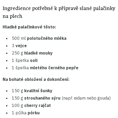
Ingredience potřebné k přípravě slané palačinky
na plech
Hladké palačinkové těsto:
500 ml
polotučného mléka
3
vejce
250 g
hladké mouky
1 špetka
soli
1 špetka
mletého černého pepře
Na bohaté obložení a dokončení:
150 g
kvalitní šunky
150 g
strouhaného sýru
(např. eidam nebo gouda)
100 g
cherry rajčat
1 půlka
pórku