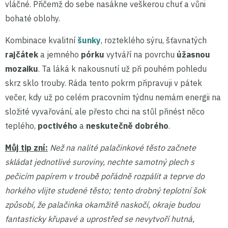
vláčné. Přičemž do sebe nasákne veškerou chuť a vůni
bohaté oblohy.
Kombinace kvalitní
šunky
, rozteklého sýru, šťavnatých
rajčátek
a jemného
pórku
vytváří na povrchu
úžasnou
mozaiku
. Ta láká k nakousnutí už při pouhém pohledu
skrz sklo trouby. Ráda tento pokrm připravuji v pátek
večer, kdy už po celém pracovním týdnu nemám energii na
složité vyvařování, ale přesto chci na stůl přinést něco
teplého,
poctivého
a
neskutečně dobrého
.
Můj tip zní:
Než na nalité palačinkové těsto začnete
skládat jednotlivé suroviny, nechte samotný plech s
pečicím papírem v troubě pořádně rozpálit a teprve do
horkého vlijte studené těsto; tento drobný teplotní šok
způsobí, že palačinka okamžitě naskočí, okraje budou
fantasticky křupavé a uprostřed se nevytvoří hutná,