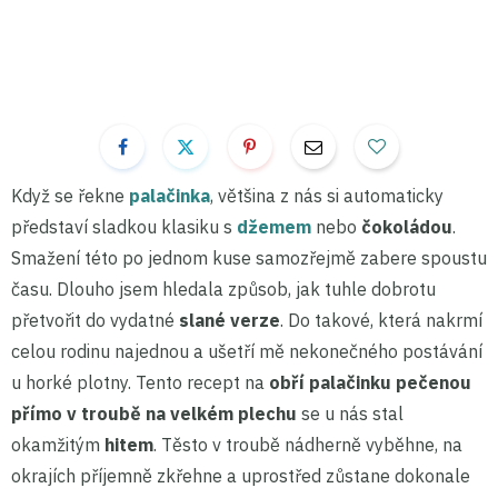
Když se řekne
palačinka
, většina z nás si automaticky
představí sladkou klasiku s
džemem
nebo
čokoládou
.
Smažení této po jednom kuse samozřejmě zabere spoustu
času. Dlouho jsem hledala způsob, jak tuhle dobrotu
přetvořit do vydatné
slané verze
. Do takové, která nakrmí
celou rodinu najednou a ušetří mě nekonečného postávání
u horké plotny. Tento recept na
obří palačinku pečenou
přímo v troubě na velkém plechu
se u nás stal
okamžitým
hitem
. Těsto v troubě nádherně vyběhne, na
okrajích příjemně zkřehne a uprostřed zůstane dokonale