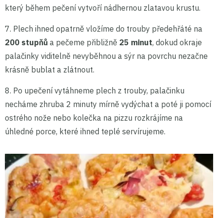
který během pečení vytvoří nádhernou zlatavou krustu.
7. Plech ihned opatrně vložíme do trouby předehřáté na
200 stupňů
a pečeme přibližně
25 minut
, dokud okraje
palačinky viditelně nevyběhnou a sýr na povrchu nezačne
krásně bublat a zlátnout.
8. Po upečení vytáhneme plech z trouby, palačinku
necháme zhruba 2 minuty mírně vydýchat a poté ji pomocí
ostrého nože nebo kolečka na pizzu rozkrájíme na
úhledné porce, které ihned teplé servírujeme.