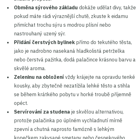
Obměna sýrového základu
dokáže udělat divy, takže
pokud máte rádi výraznější chutě, zkuste k eidamu
přimíchat trochu sýru s modrou plísní nebo
nastrouhaný uzený sýr.
Přidání čerstvých bylinek
přímo do tekutého těsta,
jako je nadrobno nasekaná hladkolistá petrželka
nebo čerstvá pažitka, dodá palačince krásnou barvu a
skvělé aroma.
Zeleninu na obložení
vždy krájejte na opravdu tenké
kousky, aby zbytečně nezatížila lehké těsto a stihla
se během krátkého pobytu v horké troubě příjemně
opéct.
Servírování za studena
je skvělou alternativou,
protože palačinka po úplném vychladnutí mírně
zpevní a chutná naprosto famózně s lehkým
kopečkem zakysané smetany nebo česnekového