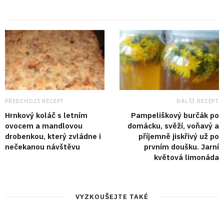
PŘEDCHOZÍ RECEPT
DALŠÍ RECEPT
Hrnkový koláč s letním
Pampeliškový burčák po
ovocem a mandlovou
domácku, svěží, voňavý a
drobenkou, který zvládne i
příjemně jiskřivý už po
nečekanou návštěvu
prvním doušku. Jarní
květová limonáda
VYZKOUŠEJTE TAKÉ