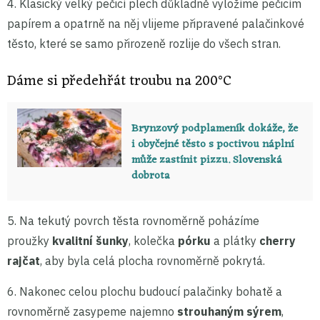
4. Klasický velký pečicí plech důkladně vyložíme pečicím
papírem a opatrně na něj vlijeme připravené palačinkové
těsto, které se samo přirozeně rozlije do všech stran.
Dáme si předehřát troubu na 200°C
Brynzový podplameník dokáže, že
i obyčejné těsto s poctivou náplní
může zastínit pizzu. Slovenská
dobrota
5. Na tekutý povrch těsta rovnoměrně poházíme
proužky
kvalitní šunky
, kolečka
pórku
a plátky
cherry
rajčat
, aby byla celá plocha rovnoměrně pokrytá.
6. Nakonec celou plochu budoucí palačinky bohatě a
rovnoměrně zasypeme najemno
strouhaným sýrem
,