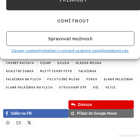
ODMÍTNOUT
Spravovat možnosti
Zásady cookies
Prohlášení o ochraně osobních údajů
Kontaktujte nás
CHERRY RAJČATA
EIDAM
GOUDA
HLADKÁ MOUKA
KVALITNÍ ŠUNKA
MLETÝ ČERNÝ PEPŘ
PALAČINKA
PALAČINKA NA PLECH
POLOTUČNÉ MLÉKO
PÓREK
SLANÁ PALAČINKA
SLANÁ PALAČINKA NA PLECH
STROUHANÝ SÝR
SŮL
VEJCE
Diskuze
G
Sdílet na FB
Přidat do Google News