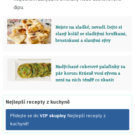
dipu.
Nejste na sladké, nevadí. Dejte si
slaný koláč se sladkými hruškami,
brusinkami a slanými sýry
Nadýchané cuketové palačinky za
pár korun: Krásně voní sýrem a
není na nich téměř co zkazit
Nejlepší recepty z kuchyně
Přidejte se do
VIP skupiny
Nejlepší recepty z
kuchyně!