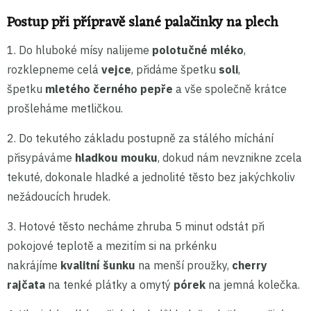
Postup při přípravě slané palačinky na plech
1. Do hluboké mísy nalijeme
polotučné mléko
,
rozklepneme celá
vejce
, přidáme špetku
soli
,
špetku
mletého černého pepře
a vše společně krátce
prošleháme metličkou.
2. Do tekutého základu postupně za stálého míchání
přisypáváme
hladkou mouku
, dokud nám nevznikne zcela
tekuté, dokonale hladké a jednolité těsto bez jakýchkoliv
nežádoucích hrudek.
3. Hotové těsto necháme zhruba 5 minut odstát při
pokojové teplotě a mezitím si na prkénku
nakrájíme
kvalitní šunku
na menší proužky,
cherry
rajčata
na tenké plátky a omytý
pórek
na jemná kolečka.