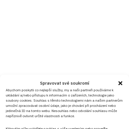
Spravovat své soukromí
Abychom poskytli co nejlepší služby, my a naši partneři používáme k
ukládání a/nebo přístupu k informacím o zařízeních, technologie jako
soubory cookies. Souhlas s těmito technologiemi nám a našim partnerům
umožní zpracovávat osobní údaje, jako je chování při procházení nebo
jedinečná ID na tomto webu. Nesouhlas nebo odvolání souhlasu může
nepříznivě ovlivnit určité vlastnosti a funkce.
Kliknutím níže vyjádřete souhlas s výše uvedeným nebo proveďte