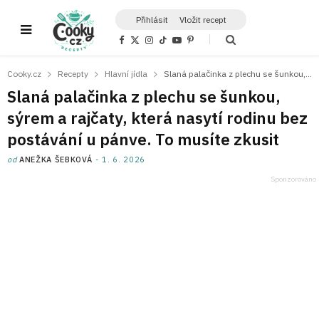
Přihlásit
Vložit recept
F
X
I
T
Y
P
a
(
n
i
o
i
c
T
s
k
u
n
e
w
t
T
T
t
Cooky.cz
Recepty
Hlavní jídla
Slaná palačinka z plechu se šunkou, sýrem a rajčaty, která nasytí rodinu bez postávání u pánve. To musíte zkusit
b
i
a
o
u
e
o
t
g
k
b
r
Slaná palačinka z plechu se šunkou,
o
t
r
e
e
k
e
a
s
sýrem a rajčaty, která nasytí rodinu bez
r
m
t
)
postávání u pánve. To musíte zkusit
od
ANEŽKA ŠEBKOVÁ
1. 6. 2026