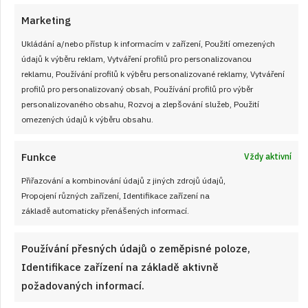
Marketing
Ukládání a/nebo přístup k informacím v zařízení, Použití omezených
údajů k výběru reklam, Vytváření profilů pro personalizovanou
reklamu, Používání profilů k výběru personalizované reklamy, Vytváření
profilů pro personalizovaný obsah, Používání profilů pro výběr
personalizovaného obsahu, Rozvoj a zlepšování služeb, Použití
omezených údajů k výběru obsahu.
Funkce
Vždy aktivní
Velký test slunečnicových olejů 2026: 7
Přiřazování a kombinování údajů z jiných zdrojů údajů,
výrobků z českých obchodů se značně
Propojení různých zařízení, Identifikace zařízení na
liší cenou i kvalitou
základě automaticky přenášených informací.
JAK VAŘIT
od
JANA DUCHOŇOVÁ
7. 8. 2026
Používání přesných údajů o zeměpisné poloze,
Identifikace zařízení na základě aktivně
požadovaných informací.