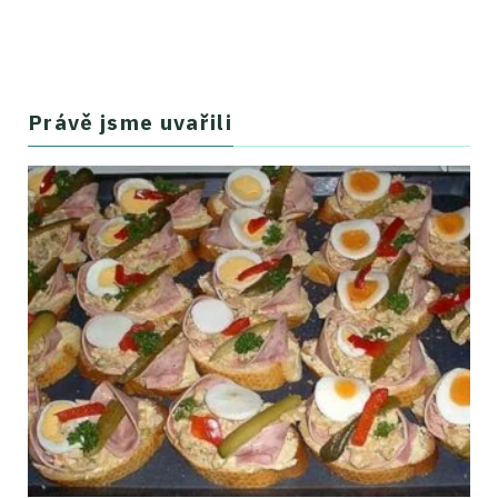
Právě jsme uvařili