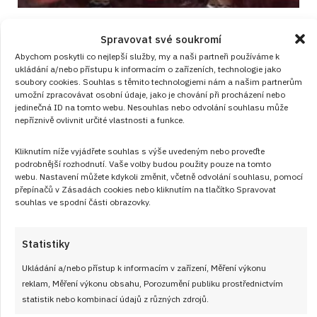
Jahodový kompot bez zbytečné chemie:
Spravovat své soukromí
Rychlá zásoba sladkého letního ovoce
Abychom poskytli co nejlepší služby, my a naši partneři používáme k
do sklenic
ukládání a/nebo přístupu k informacím o zařízeních, technologie jako
soubory cookies. Souhlas s těmito technologiemi nám a našim partnerům
RECEPTY
od
ANEŽKA ŠEBKOVÁ
7. 8. 2026
umožní zpracovávat osobní údaje, jako je chování při procházení nebo
jedinečná ID na tomto webu. Nesouhlas nebo odvolání souhlasu může
nepříznivě ovlivnit určité vlastnosti a funkce.
Kliknutím níže vyjádřete souhlas s výše uvedeným nebo proveďte
podrobnější rozhodnutí. Vaše volby budou použity pouze na tomto
webu. Nastavení můžete kdykoli změnit, včetně odvolání souhlasu, pomocí
přepínačů v Zásadách cookies nebo kliknutím na tlačítko Spravovat
souhlas ve spodní části obrazovky.
Články
Statistiky
Ukládání a/nebo přístup k informacím v zařízení, Měření výkonu
reklam, Měření výkonu obsahu, Porozumění publiku prostřednictvím
statistik nebo kombinací údajů z různých zdrojů.