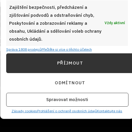
Zajištění bezpečnosti, předcházení a
zjišťování podvodů a odstraňování chyb,
Poskytování a zobrazování reklamy a
Vždy aktivní
obsahu, Ukládání a sdělování voleb ochrany
osobních údajů.
Sledujte nás!
Správa 1808 prodejců
Přečtěte si více o těchto účelech
PŘÍJMOUT
ODMÍTNOUT
Spravovat možnosti
NEZMEŠKEJTE ŽÁDNÝ RECEPT!
Zásady cookies
Prohlášení o ochraně osobních údajů
Kontaktujte nás