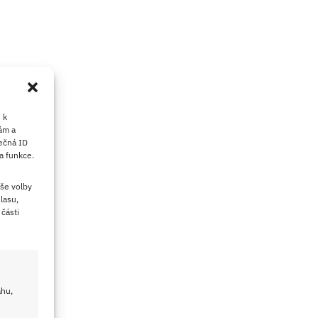
 k
ám a
ečná ID
a funkce.
še volby
lasu,
části
ahu,