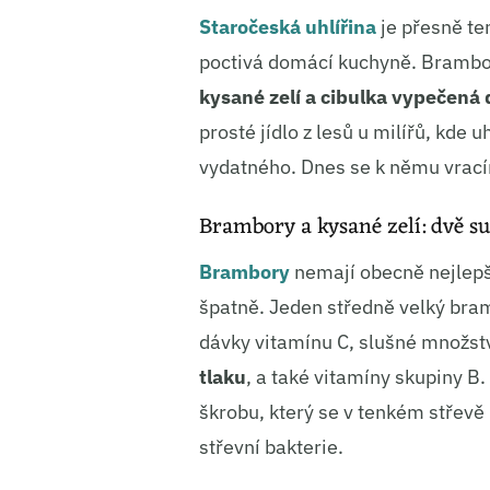
Staročeská uhlířina
je přesně ten
poctivá domácí kuchyně. Bramb
kysané zelí a cibulka vypečená 
prosté jídlo z lesů u milířů, kde 
vydatného. Dnes se k němu vrací
Brambory a kysané zelí: dvě su
Brambory
nemají obecně nejlepš
špatně. Jeden středně velký br
dávky vitamínu C, slušné množst
tlaku
, a také vitamíny skupiny B
škrobu, který se v tenkém střevě 
střevní bakterie.