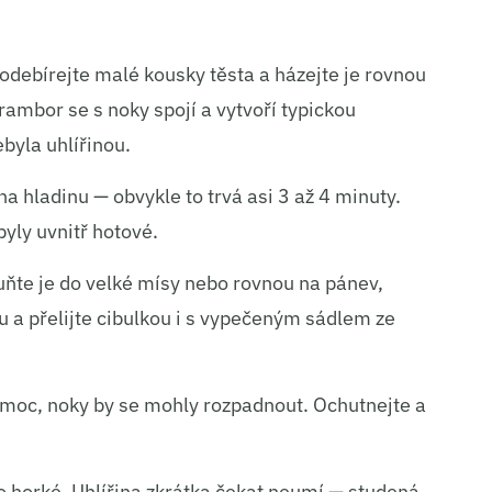
odebírejte malé kousky těsta a házejte je rovnou
ambor se s noky spojí a vytvoří typickou
ebyla uhlířinou.
a hladinu — obvykle to trvá asi 3 až 4 minuty.
byly uvnitř hotové.
ňte je do velké mísy nebo rovnou na pánev,
u a přelijte cibulkou i s vypečeným sádlem ze
 moc, noky by se mohly rozpadnout. Ochutnejte a
lo horké. Uhlířina zkrátka čekat neumí — studená