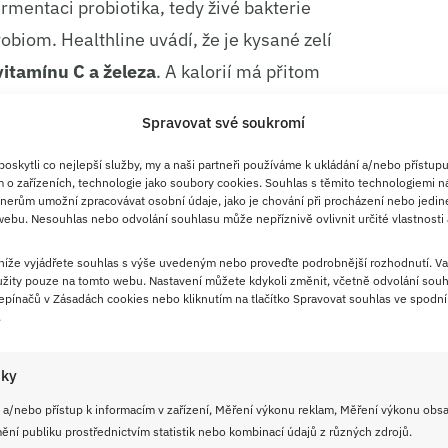
rmentaci probiotika, tedy živé bakterie
robiom. Healthline uvádí, že je kysané zelí
itamínu C a železa
. A kalorií má přitom
čí uhlířinu za těžkou českou kuchyni, nemá tak
Spravovat své soukromí
omhle případě vlastně docela poctivý probiotický
skytli co nejlepší služby, my a naši partneři používáme k ukládání a/nebo přístupu
 o zařízeních, technologie jako soubory cookies. Souhlas s těmito technologiemi n
nerům umožní zpracovávat osobní údaje, jako je chování při procházení nebo jedin
ířinu
ebu. Nesouhlas nebo odvolání souhlasu může nepříznivě ovlivnit určité vlastnosti 
 níže vyjádřete souhlas s výše uvedeným nebo proveďte podrobnější rozhodnutí. Va
žity pouze na tomto webu. Nastavení můžete kdykoli změnit, včetně odvolání souh
pínačů v Zásadách cookies nebo kliknutím na tlačítko Spravovat souhlas ve spodní 
.
 B nebo C)
iky
 vymačkané
 a/nebo přístup k informacím v zařízení, Měření výkonu reklam, Měření výkonu obs
ní publiku prostřednictvím statistik nebo kombinací údajů z různých zdrojů.
 120 g