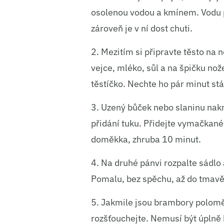
Ukládá
osolenou vodou a kmínem. Vodu po
zároveň je v ní dost chuti.
2. Mezitím si připravte těsto na
vejce, mléko, sůl a na špičku nož
těstíčko. Nechte ho pár minut stá
3. Uzený bůček nebo slaninu nakr
přidání tuku. Přidejte vymačkan
doměkka, zhruba 10 minut.
4. Na druhé pánvi rozpalte sádl
Pomalu, bez spěchu, až do tmavě 
5. Jakmile jsou brambory poloměk
rozšťouchejte. Nemusí být úplně h