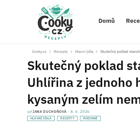
Domů
Rece
Cooky.cz
Recepty
Hlavní jídla
Skutečný poklad staroč
Skutečný poklad st
Uhlířina z jednoho h
kysaným zelím ne
od
JANA DUCHOŇOVÁ
8. 6. 2026
HLAVNÍ JÍDLA
RECEPTY
RODINNÉ