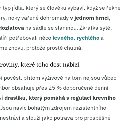
 typ jídla, který se člověku vybaví, když se řekne
ory, noky vařené dohromady
v jednom hrnci,
dozlatova
na sádle se slaninou. Zkrátka syté,
uhlíři potřebovali něco
levného, rychlého
a
me znovu, protože prostě chutná.
roviny, které toho dost nabízí
í pověst, přitom výživově na tom nejsou vůbec
ambor obsahuje přes 25 % doporučené denní
ví
draslíku, který pomáhá s regulací krevního
. Jsou navíc bohatým zdrojem rezistentního
nestráví a slouží jako potrava pro prospěšné