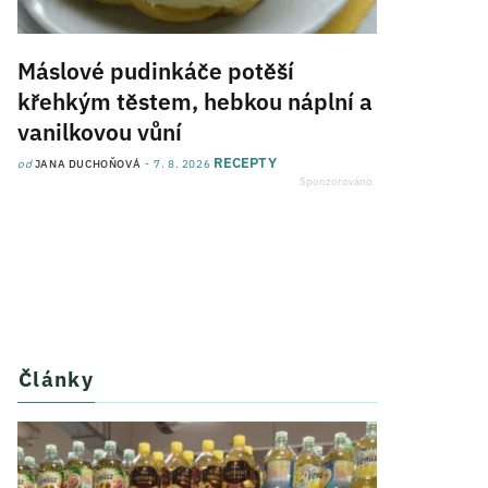
Máslové pudinkáče potěší
křehkým těstem, hebkou náplní a
vanilkovou vůní
RECEPTY
od
JANA DUCHOŇOVÁ
7. 8. 2026
Články