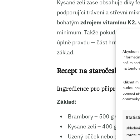
Kysané zelí zase obsahuje díky fe
podporující trávení a střevní mik
bohatým
zdrojem vitamínu K2, v
minimum. Takže pokud někdo ozna
úplně pravdu — část hrnce je v t
základ.
Abychom po
informacím
našim part
Recept na staročeskou uhl
na tomto w
Kliknutím
Ingredience pro přípravu
budou pou
pomocí pře
obrazovky
Základ:
Brambory – 500 g (varný typ
Statist
Kysané zelí – 400 g, dobře
Ukládání
Porozumě
Uzený bůček nebo slanina –