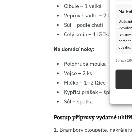
Cibule – 1 velká
Market
Vepřové sádlo – 2 lžíce
Ukládání
Sůl – podle chuti
Vytvářen
Celý kmín – 1 lžička
reklamy,
personal
obsahu.
Na domácí noky:
Správa 18
Polohrubá mouka – 1 hrnek 
Funkc
Vejce – 2 ks
Přiřazov
Identifi
Mléko – 1–2 lžíce
Kypřicí prášek – špička nože
Použív
Sůl – špetka
základ
Postup přípravy vydatné uhlíř
Zajišt
odstra
1. Brambory oloupejte, nakrájejte