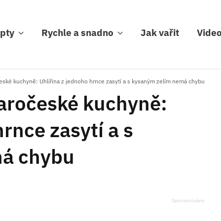
pty
Rychle a snadno
Jak vařit
Vide
eské kuchyně: Uhlířina z jednoho hrnce zasytí a s kysaným zelím nemá chybu
aročeské kuchyně:
rnce zasytí a s
má chybu