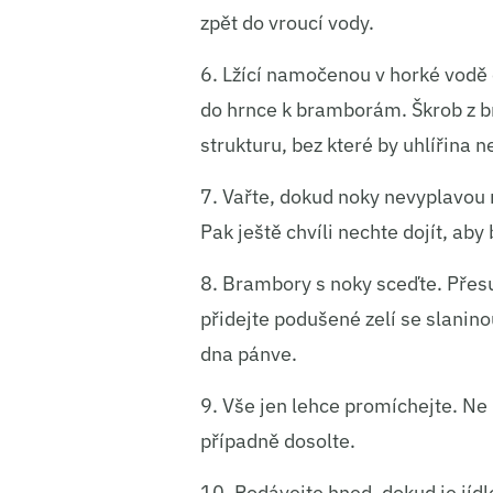
zpět do vroucí vody.
6. Lžící namočenou v horké vodě 
do hrnce k bramborám. Škrob z br
strukturu, bez které by uhlířina n
7. Vařte, dokud noky nevyplavou n
Pak ještě chvíli nechte dojít, aby 
8. Brambory s noky sceďte. Přesu
přidejte podušené zelí se slanino
dna pánve.
9. Vše jen lehce promíchejte. Ne
případně dosolte.
10. Podávejte hned, dokud je jíd