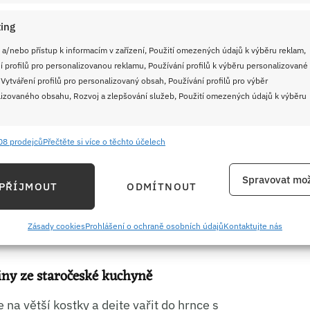
ing
 a/nebo přístup k informacím v zařízení, Použití omezených údajů k výběru reklam,
í profilů pro personalizovanou reklamu, Používání profilů k výběru personalizované
 Vytváření profilů pro personalizovaný obsah, Používání profilů pro výběr
izovaného obsahu, Rozvoj a zlepšování služeb, Použití omezených údajů k výběru
08 prodejců
Přečtěte si více o těchto účelech
(cca 150 g)
e
Vždy
ání a kombinování údajů z jiných zdrojů údajů, Propojení různých zařízení,
Spravovat mož
PŘÍJMOUT
ODMÍTNOUT
kace zařízení na základě automaticky přenášených informací.
ání přesných údajů o zeměpisné poloze, Identifikace zařízení na
Zásady cookies
Prohlášení o ochraně osobních údajů
Kontaktujte nás
ě aktivně požadovaných informací.
iny ze staročeské kuchyně
ění bezpečnosti, předcházení a zjišťování podvodů a
ňování chyb, Poskytování a zobrazování reklamy a obsahu,
 na větší kostky a dejte vařit do hrnce s
Vždy