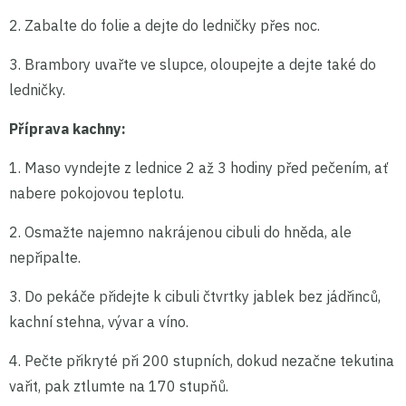
2. Zabalte do folie a dejte do ledničky přes noc.
3. Brambory uvařte ve slupce, oloupejte a dejte také do
ledničky.
Příprava kachny:
1. Maso vyndejte z lednice 2 až 3 hodiny před pečením, ať
nabere pokojovou teplotu.
2. Osmažte najemno nakrájenou cibuli do hněda, ale
nepřipalte.
3. Do pekáče přidejte k cibuli čtvrtky jablek bez jádřinců,
kachní stehna, vývar a víno.
4. Pečte přikryté při 200 stupních, dokud nezačne tekutina
vařit, pak ztlumte na 170 stupňů.