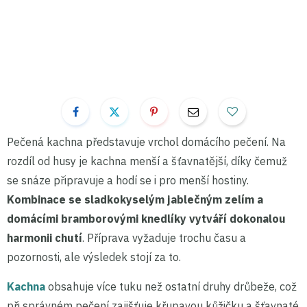
Pečená kachna představuje vrchol domácího pečení. Na
rozdíl od husy je kachna menší a šťavnatější, díky čemuž
se snáze připravuje a hodí se i pro menší hostiny.
Kombinace se sladkokyselým jablečným zelím a
domácími bramborovými knedlíky vytváří dokonalou
harmonii chutí
. Příprava vyžaduje trochu času a
pozornosti, ale výsledek stojí za to.
Kachna
obsahuje více tuku než ostatní druhy drůbeže, což
při správném pečení zajišťuje křupavou kůžičku a šťavnaté