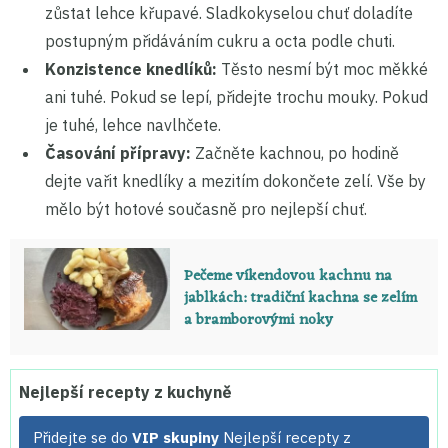
zůstat lehce křupavé. Sladkokyselou chuť doladíte
postupným přidáváním cukru a octa podle chuti.
Konzistence knedlíků:
Těsto nesmí být moc měkké
ani tuhé. Pokud se lepí, přidejte trochu mouky. Pokud
je tuhé, lehce navlhčete.
Časování přípravy:
Začněte kachnou, po hodině
dejte vařit knedlíky a mezitím dokončete zelí. Vše by
mělo být hotové současně pro nejlepší chuť.
Pečeme víkendovou kachnu na
jablkách: tradiční kachna se zelím
a bramborovými noky
Nejlepší recepty z kuchyně
Přidejte se do
VIP skupiny
Nejlepší recepty z