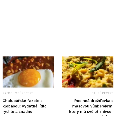
PŘEDCHOZÍ RECEPT
DALŠÍ RECEPT
Chalupářské fazole s
Rodinná drožďovka s
klobásou: Vydatné jídlo
masovou vůní: Pokrm,
rychle a snadno
který má své příznivce i