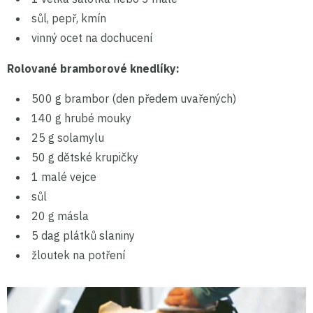
sůl, pepř, kmín
vinný ocet na dochucení
Rolované bramborové knedlíky:
500 g brambor (den předem uvařených)
140 g hrubé mouky
25 g solamylu
50 g dětské krupičky
1 malé vejce
sůl
20 g másla
5 dag plátků slaniny
žloutek na potření