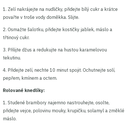
1. Zelí nakrájejte na nudličky, přidejte bílý cukr a krátce
povařte v troše vody doměkka. Slijte.
2. Osmažte šalotku, přidejte kostičky jablek, máslo a
třtinový cukr.
3. Přilijte džus a redukujte na hustou karamelovou
tekutinu.
4. Přidejte zelí, nechte 10 minut spojit. Ochutnejte solí,
pepřem, kmínem a octem.
Rolované knedlíky:
1. Studené brambory najemno nastrouhejte, osolte,
přidejte vejce, polovinu mouky, krupičku, solamyl a změklé
máslo.