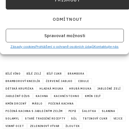
ODMÍTNOUT
Spravovat možnosti
Zásady cookies
Prohlášení o ochraně osobních údajů
Kontaktujte nás
BÍLÉ VÍNO
BÍLÉ ZELÍ
BÍLÝ CUKR
BRAMBORA
BRAMBOROVÝ KNEDLÍK
ČERVENÉ JABLKO
CIBULE
DĚTSKÁ KRUPIČKA
HLADKÁ MOUKA
HRUBÁ MOUKA
JABLEČNÉ ZELÍ
JABLEČNÝ DŽUS
KACHNA
KACHNÍ STEHNO
KMÍN CELÝ
KMÍN DRCENÝ
MÁSLO
PEČENÁ KACHNA
PEČENÁ KACHNA S JABLEČNÝM ZELÍM
PEPŘ
ŠALOTKA
SLANINA
SOLAMYL
STARÉ TRADIČNÍ RECEPTY
SŮL
TŘTINOVÝ CUKR
VEJCE
VINNÝ OCET
ZELENINOVÝ VÝVAR
ŽLOUTEK