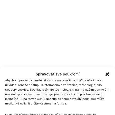
Spravovat své soukromí
Abychom poskytli co nejlepší služby, my a naši partneři používáme k
ukládání a/nebo přístupu k informacím o zařízeních, technologie jako
soubory cookies. Souhlas s těmito technologiemi nám a našim partnerům
umožní zpracovávat osobní údaje, jako je chování při procházení nebo
jedinečná ID na tomto webu. Nesouhlas nebo odvolání souhlasu může
nepříznivě ovlivnit určité vlastnosti a funkce.
Kliknutím níže vyjádřete souhlas s výše uvedeným nebo proveďte