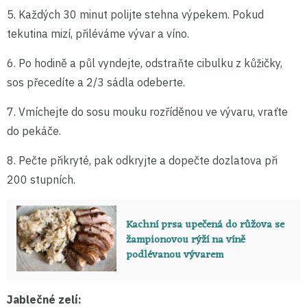
5. Každých 30 minut polijte stehna výpekem. Pokud
tekutina mizí, přiléváme vývar a víno.
6. Po hodině a půl vyndejte, odstraňte cibulku z kůžičky,
sos přecedíte a 2/3 sádla odeberte.
7. Vmíchejte do sosu mouku rozříděnou ve vývaru, vraťte
do pekáče.
8. Pečte přikryté, pak odkryjte a dopečte dozlatova při
200 stupních.
Kachní prsa upečená do růžova se
žampionovou rýží na víně
podlévanou vývarem
Jablečné zelí: