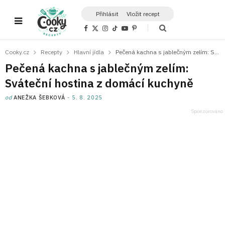
Přihlásit
Vložit recept
F
X
I
T
Y
P
a
(
n
i
o
i
c
T
s
k
u
n
e
w
t
T
T
t
Cooky.cz
Recepty
Hlavní jídla
Pečená kachna s jablečným zelím: Sváteční hostina z domácí kuchyně
b
i
a
o
u
e
o
t
g
k
b
r
Pečená kachna s jablečným zelím:
o
t
r
e
e
k
e
a
s
Sváteční hostina z domácí kuchyně
r
m
t
)
od
ANEŽKA ŠEBKOVÁ
5. 8. 2025