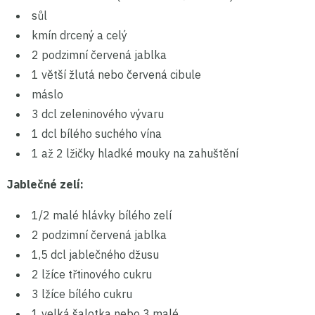
sůl
kmín drcený a celý
2 podzimní červená jablka
1 větší žlutá nebo červená cibule
máslo
3 dcl zeleninového vývaru
1 dcl bílého suchého vína
1 až 2 lžičky hladké mouky na zahuštění
Jablečné zelí:
1/2 malé hlávky bílého zelí
2 podzimní červená jablka
1,5 dcl jablečného džusu
2 lžíce třtinového cukru
3 lžíce bílého cukru
1 velká šalotka nebo 3 malé