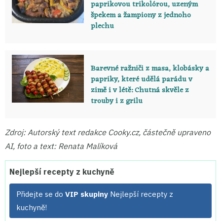
paprikovou trikolórou, uzeným
špekem a žampiony z jednoho
plechu
Barevné ražniči z masa, klobásky a
papriky, které udělá parádu v
zimě i v létě: Chutná skvěle z
trouby i z grilu
Zdroj: Autorský text redakce Cooky.cz, částečně upraveno
AI, foto a text: Renata Malíková
Nejlepší recepty z kuchyně
Přidejte se do
VIP skupiny
Nejlepší recepty z
kuchyně!