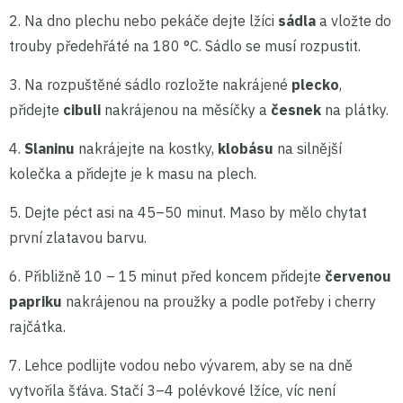
2. Na dno plechu nebo pekáče dejte lžíci
sádla
a vložte do
trouby předehřáté na 180 °C. Sádlo se musí rozpustit.
3. Na rozpuštěné sádlo rozložte nakrájené
plecko
,
přidejte
cibuli
nakrájenou na měsíčky a
česnek
na plátky.
4.
Slaninu
nakrájejte na kostky,
klobásu
na silnější
kolečka a přidejte je k masu na plech.
5. Dejte péct asi na 45–50 minut. Maso by mělo chytat
první zlatavou barvu.
6. Přibližně 10 – 15 minut před koncem přidejte
červenou
papriku
nakrájenou na proužky a podle potřeby i cherry
rajčátka.
7. Lehce podlijte vodou nebo vývarem, aby se na dně
vytvořila šťáva. Stačí 3–4 polévkové lžíce, víc není