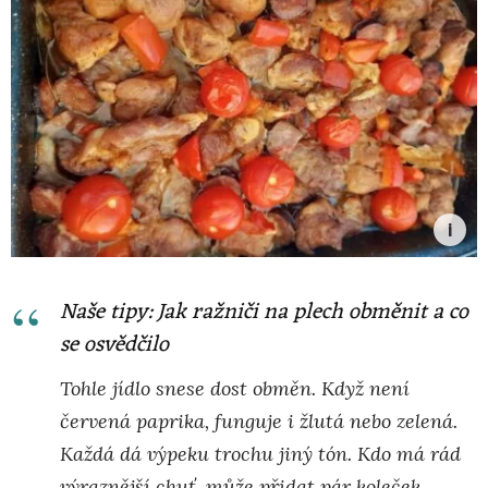
Naše tipy: Jak ražniči na plech obměnit a co
se osvědčilo
Tohle jídlo snese dost obměn. Když není
červená paprika, funguje i žlutá nebo zelená.
Každá dá výpeku trochu jiný tón. Kdo má rád
výraznější chuť, může přidat pár koleček