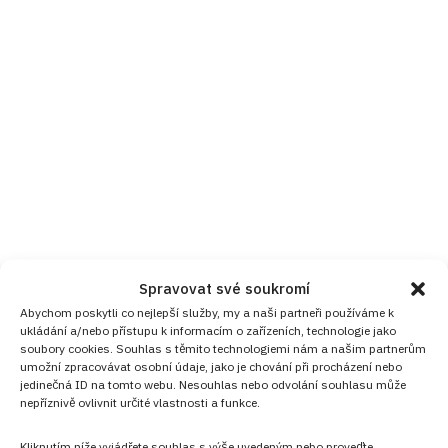
Spravovat své soukromí
Abychom poskytli co nejlepší služby, my a naši partneři používáme k
ukládání a/nebo přístupu k informacím o zařízeních, technologie jako
soubory cookies. Souhlas s těmito technologiemi nám a našim partnerům
umožní zpracovávat osobní údaje, jako je chování při procházení nebo
jedinečná ID na tomto webu. Nesouhlas nebo odvolání souhlasu může
nepříznivě ovlivnit určité vlastnosti a funkce.
Kliknutím níže vyjádřete souhlas s výše uvedeným nebo proveďte