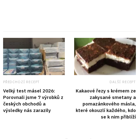
PŘEDCHOZÍ RECEPT
DALŠÍ RECEPT
Velký test másel 2026:
Kakaové řezy s krémem ze
Porovnali jsme 7 výrobků z
zakysané smetany a
českých obchodů a
pomazánkového másla,
výsledky nás zarazily
které okouzlí každého, kdo
se k nim přiblíží