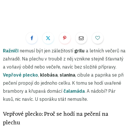
Ražniči
nemusí být jen záležitostí
grilu
a letních večerů na
zahradě. Na plechu v troubě z něj vznikne stejně šťavnatý
a voňavý oběd nebo večeře, navíc bez složité přípravy.
Vepřové plecko
,
klobása
,
slanina
, cibule a paprika se při
pečení propojí do jednoho celku. K tomu se hodí uvařené
brambory a křupavá domácí
čalamáda
. A nádobí? Pár
kusů, nic navíc. U sporáku stát nemusíte.
Vepřové plecko: Proč se hodí na pečení na
plechu