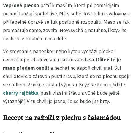
Vepřové plecko
patří k masům, která při pomalejším
pečení fungují spolehlivě. Má v sobě dost tuku i svaloviny a
při tepelné úpravě se tuk postupně rozpouští. Maso se tak
promašťuje samo, zevnitř. Nevysychá a netuhne, i když ho
necháte v troubě o něco déle.
Ve srovnání s panenkou nebo kýtou vychází plecko i
cenově lépe, chuťově ale nijak nezaostává.
Důležité je
maso předem osolit
a nechat ho aspoň chvíli stát. Sůl
chuť otevře a zároveň pustí šťávu, která se na plechu spojí
se sádlem. Vznikne základ výpeku. Když ke konci přidáte
cherry rajčátka
, pustí vlastní šťávu a vůně bude ještě
výraznější. V tu chvíli je jasno, že se bude jíst brzy.
Recept na ražniči z plechu s čalamádou