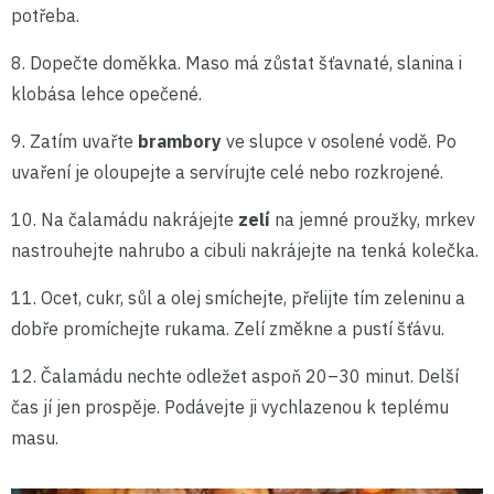
potřeba.
8. Dopečte doměkka. Maso má zůstat šťavnaté, slanina i
klobása lehce opečené.
9. Zatím uvařte
brambory
ve slupce v osolené vodě. Po
uvaření je oloupejte a servírujte celé nebo rozkrojené.
10. Na čalamádu nakrájejte
zelí
na jemné proužky, mrkev
nastrouhejte nahrubo a cibuli nakrájejte na tenká kolečka.
11. Ocet, cukr, sůl a olej smíchejte, přelijte tím zeleninu a
dobře promíchejte rukama. Zelí změkne a pustí šťávu.
12. Čalamádu nechte odležet aspoň 20–30 minut. Delší
čas jí jen prospěje. Podávejte ji vychlazenou k teplému
masu.