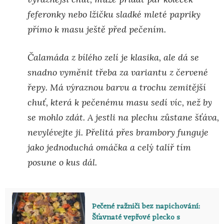
feferonky nebo lžičku sladké mleté papriky
přímo k masu ještě před pečením.
Čalamáda z bílého zelí je klasika, ale dá se
snadno vyměnit třeba za variantu z červené
řepy. Má výraznou barvu a trochu zemitější
chuť, která k pečenému masu sedí víc, než by
se mohlo zdát. A jestli na plechu zůstane šťáva,
nevylévejte ji. Přelitá přes brambory funguje
jako jednoduchá omáčka a celý talíř tím
posune o kus dál.
Pečené ražniči bez napichování:
Šťavnaté vepřové plecko s