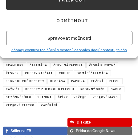
ODMÍTNOUT
Spravovat možnosti
Zásady cookies
Prohlášení o ochraně osobních údajů
Kontaktujte nás
BRAMBORY
ČALAMÁDA
ČERVENÁ PAPRIKA
ČESKÁ KUCHYNĚ
ČESNEK
CHERRY RAJČATA
CIBULE
DOMÁCÍ ČALAMÁDA
JEDNODUCHÉ RECEPTY
KLOBÁSA
PAPRIKA
PEČENÍ
PLECH
RAŽNIČI
RECEPTY Z JEDNOHO PLECHU
RODINNÝ OBĚD
SÁDLO
SEZÓNNÍ JÍDLO
SLANINA
ŠPÍZY
VEČEŘE
VEPŘOVÉ MASO
VEPŘOVÉ PLECKO
ZAPÉKÁNÍ
Diskuze
G
Sdílet na FB
Přidat do Google News