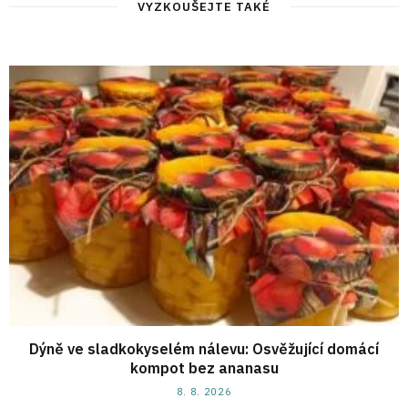
VYZKOUŠEJTE TAKÉ
Dýně ve sladkokyselém nálevu: Osvěžující domácí
kompot bez ananasu
8. 8. 2026