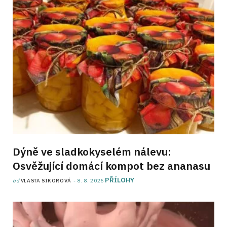
Dýně ve sladkokyselém nálevu:
Osvěžující domácí kompot bez ananasu
PŘÍLOHY
od
VLASTA SIKOROVÁ
8. 8. 2026