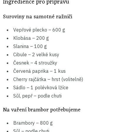
Ingredience pro přípravu
Suroviny na samotné ražniči
Vepřové plecko – 600 g
Klobása – 200 g
Slanina – 100 g
Cibule – 2 velké kusy
Česnek – 4 stroužky
Červená paprika – 1 kus
Cherry rajčátka – hrst (volitelně)
Sádlo – 1 polévková lžíce
Sůl, pepř – podle chuti
Na vaření brambor potřebujeme
Brambory – 800 g
Sůl – podle chuti