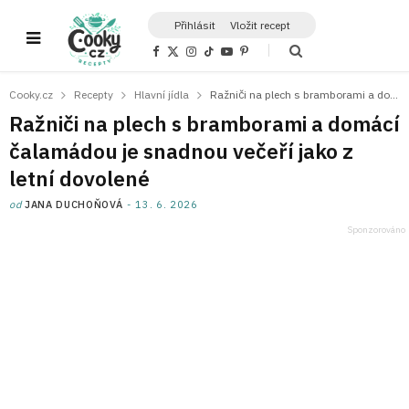
Přihlásit
Vložit recept
F
X
I
T
Y
P
a
(
n
i
o
i
c
T
s
k
u
n
e
w
t
T
T
t
Cooky.cz
Recepty
Hlavní jídla
Ražniči na plech s bramborami a domácí čalamádou je snadnou večeří jako z letní dovolené
b
i
a
o
u
e
o
t
g
k
b
r
Ražniči na plech s bramborami a domácí
o
t
r
e
e
k
e
a
s
čalamádou je snadnou večeří jako z
r
m
t
)
letní dovolené
od
JANA DUCHOŇOVÁ
13. 6. 2026