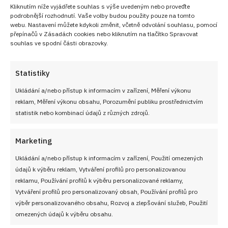
Kliknutím níže vyjádřete souhlas s výše uvedeným nebo proveďte
podrobnější rozhodnutí. Vaše volby budou použity pouze na tomto
webu. Nastavení můžete kdykoli změnit, včetně odvolání souhlasu, pomocí
přepínačů v Zásadách cookies nebo kliknutím na tlačítko Spravovat
souhlas ve spodní části obrazovky.
Statistiky
Ukládání a/nebo přístup k informacím v zařízení, Měření výkonu
PŘEDCHOZÍ RECEPT
DALŠÍ RECEPT
reklam, Měření výkonu obsahu, Porozumění publiku prostřednictvím
Tropické potěšení:
Tiramisu roláda s
statistik nebo kombinací údajů z různých zdrojů.
Kokosovo – ananasová
malinami: Klasický italský
buchta zvaná orgasmus
dezert srolovaný do rolády
s čerstvým ovocem
Marketing
Ukládání a/nebo přístup k informacím v zařízení, Použití omezených
údajů k výběru reklam, Vytváření profilů pro personalizovanou
VYZKOUŠEJTE TAKÉ
reklamu, Používání profilů k výběru personalizované reklamy,
Vytváření profilů pro personalizovaný obsah, Používání profilů pro
výběr personalizovaného obsahu, Rozvoj a zlepšování služeb, Použití
omezených údajů k výběru obsahu.