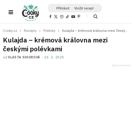
Přihlásit
Vložit recept
F
X
I
T
Y
P
a
(
n
i
o
i
c
T
s
k
u
n
e
w
t
T
T
t
Cooky.cz
Recepty
Polévky
Kulajda – krémová královna mezi českými polévkami
b
i
a
o
u
e
o
t
g
k
b
r
Kulajda – krémová královna mezi
o
t
r
e
e
k
e
a
s
českými polévkami
r
m
t
)
od
VLASTA SIKOROVÁ
26. 6. 2025