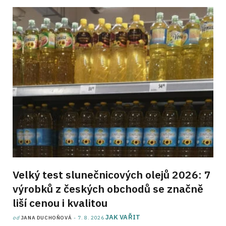
Velký test slunečnicových olejů 2026: 7
výrobků z českých obchodů se značně
liší cenou i kvalitou
JAK VAŘIT
od
JANA DUCHOŇOVÁ
7. 8. 2026