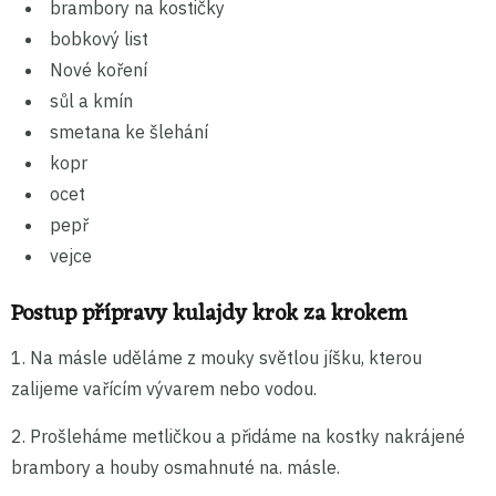
brambory na kostičky
bobkový list
Nové koření
sůl a kmín
smetana ke šlehání
kopr
ocet
pepř
vejce
Postup přípravy kulajdy krok za krokem
1. Na másle uděláme z mouky světlou jíšku, kterou
zalijeme vařícím vývarem nebo vodou.
2. Prošleháme metličkou a přidáme na kostky nakrájené
brambory a houby osmahnuté na. másle.