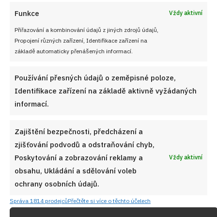
Funkce
Vždy aktivní
Přiřazování a kombinování údajů z jiných zdrojů údajů,
Propojení různých zařízení, Identifikace zařízení na
základě automaticky přenášených informací.
Používání přesných údajů o zeměpisné poloze,
Identifikace zařízení na základě aktivně vyžádaných
informací.
Zajištění bezpečnosti, předcházení a
Dýně ve sladkokyselém nálevu: Osvěžující domácí
kompot bez ananasu
zjišťování podvodů a odstraňování chyb,
Poskytování a zobrazování reklamy a
8. 8. 2026
Vždy aktivní
obsahu, Ukládání a sdělování voleb
ochrany osobních údajů.
Správa 1814 prodejců
Přečtěte si více o těchto účelech