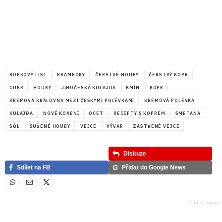
BOBKOVÝ LIST
BRAMBORY
ČERSTVÉ HOUBY
ČERSTVÝ KOPR
CUKR
HOUBY
JIHOČESKÁ KULAJDA
KMÍN
KOPR
KRÉMOVÁ KRÁLOVNA MEZI ČESKÝMI POLÉVKAMI
KRÉMOVÁ POLÉVKA
KULAJDA
NOVÉ KOŘENÍ
OCET
RECEPTY S KOPREM
SMETANA
SŮL
SUŠENÉ HOUBY
VEJCE
VÝVAR
ZASTŘENÉ VEJCE
Diskuze
G
Sdílet na FB
Přidat do Google News