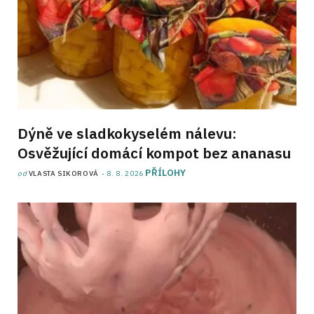
Dýně ve sladkokyselém nálevu:
Osvěžující domácí kompot bez ananasu
PŘÍLOHY
od
VLASTA SIKOROVÁ
8. 8. 2026