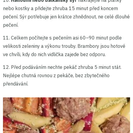
10.
Halloumi nebo balkánský sýr
nakrájejte na plátky
nebo kostky a přidejte zhruba 15 minut před koncem
pečení. Sýr potřebuje jen krátce zhnědnout, ne celé dlouhé
pečení.
11. Celkem počítejte s pečením asi 60–90 minut podle
velikosti zeleniny a výkonu trouby. Brambory jsou hotové
ve chvíli, kdy do nich vidlička zajede bez odporu.
12. Před podáváním nechte pekáč zhruba 5 minut stát.
Nejlépe chutná rovnou z pekáče, bez zbytečného
přendávání.