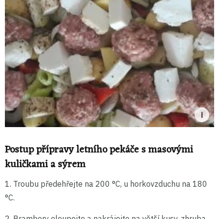
Postup přípravy letního pekáče s masovými
kuličkami a sýrem
1. Troubu předehřejte na 200 °C, u horkovzduchu na 180
°C.
2. Brambory oloupejte a nakrájejte na větší kusy, zhruba