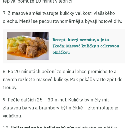
lepivá, pomůže 10 minut v lednici.
7. Z masové směsi tvarujte kuličky velikosti vlašského
ořechu. Menší se pečou rovnoměrněji a bývají hotové dřív.
Recept, který neznáte, a je to
škoda: Masové kuličky s celerovou
omáčkou
8. Po 20 minutách pečení zeleninu lehce promíchejte a
navrch rozložte masové kuličky. Pak pekáč vraťte zpět do
trouby.
9. Pečte dalších 25 – 30 minut. Kuličky by měly mít
zlatavou barvu a brambory být měkké – zkontrolujte je
vidličkou.