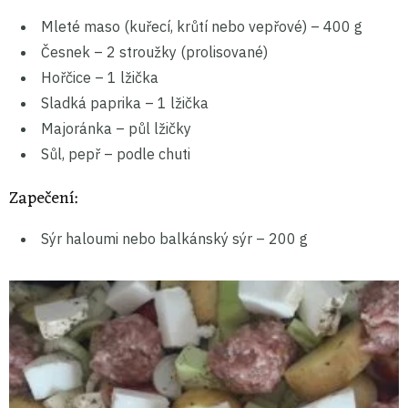
Mleté maso (kuřecí, krůtí nebo vepřové) – 400 g
Česnek – 2 stroužky (prolisované)
Hořčice – 1 lžička
Sladká paprika – 1 lžička
Majoránka – půl lžičky
Sůl, pepř – podle chuti
Zapečení:
Sýr haloumi nebo balkánský sýr – 200 g