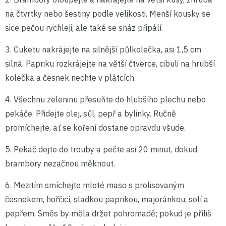
na čtvrtky nebo šestiny podle velikosti. Menší kousky se
sice pečou rychleji, ale také se snáz připálí.
3. Cuketu nakrájejte na silnější půlkolečka, asi 1,5 cm
silná. Papriku rozkrájejte na větší čtverce, cibuli na hrubší
kolečka a česnek nechte v plátcích.
4. Všechnu zeleninu přesuňte do hlubšího plechu nebo
pekáče. Přidejte olej, sůl, pepř a bylinky. Ručně
promíchejte, ať se koření dostane opravdu všude.
5. Pekáč dejte do trouby a pečte asi 20 minut, dokud
brambory nezačnou měknout.
6. Mezitím smíchejte mleté maso s prolisovaným
česnekem, hořčicí, sladkou paprikou, majoránkou, solí a
pepřem. Směs by měla držet pohromadě; pokud je příliš