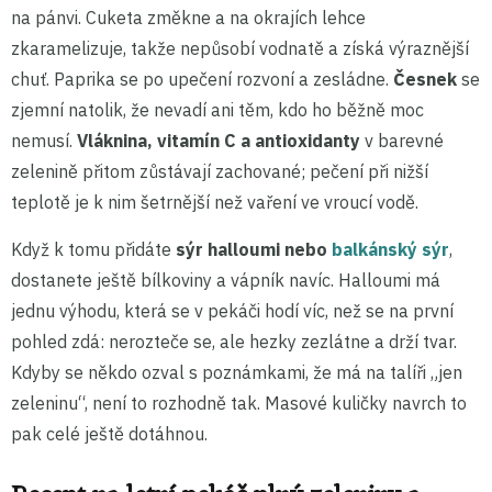
na pánvi. Cuketa změkne a na okrajích lehce
zkaramelizuje, takže nepůsobí vodnatě a získá výraznější
chuť. Paprika se po upečení rozvoní a zesládne.
Česnek
se
zjemní natolik, že nevadí ani těm, kdo ho běžně moc
nemusí.
Vláknina, vitamín C a antioxidanty
v barevné
zelenině přitom zůstávají zachované; pečení při nižší
teplotě je k nim šetrnější než vaření ve vroucí vodě.
Když k tomu přidáte
sýr halloumi nebo
balkánský sýr
,
dostanete ještě bílkoviny a vápník navíc. Halloumi má
jednu výhodu, která se v pekáči hodí víc, než se na první
pohled zdá: nerozteče se, ale hezky zezlátne a drží tvar.
Kdyby se někdo ozval s poznámkami, že má na talíři „jen
zeleninu“, není to rozhodně tak. Masové kuličky navrch to
pak celé ještě dotáhnou.