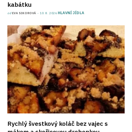
kabátku
HLAVNÍ JÍDLA
od
EVA SIKOROVÁ
10. 8. 2026
Rychlý švestkový koláč bez vajec s
mákem a skořicovou drobenkou