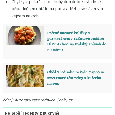
Zbytky z pekáče jsou druhý den dobré i studené,
případně jen ohřáté na pánvi a třeba se sázeným
vejcem navrch.
Pečené masové kuličky s
parmezánem v rajčatové omáčce:
Hlavní chod na italský způsob do
30 minut
Oběd z jednoho pekáče: Zapečené
smetanové těstoviny s kuřecím
masem
Zdroj: Autorský text redakce Cooky.cz
Nejlepší recepty z kuchyně