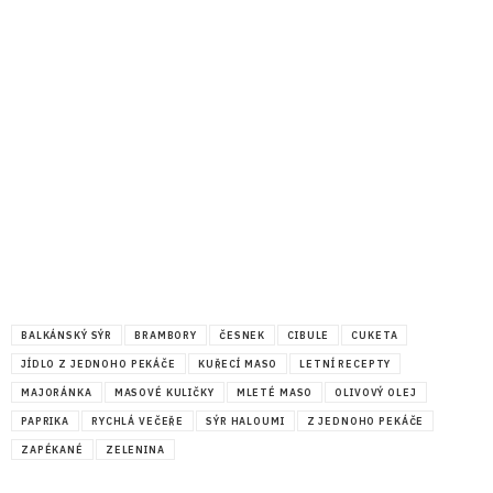
BALKÁNSKÝ SÝR
BRAMBORY
ČESNEK
CIBULE
CUKETA
JÍDLO Z JEDNOHO PEKÁČE
KUŘECÍ MASO
LETNÍ RECEPTY
MAJORÁNKA
MASOVÉ KULIČKY
MLETÉ MASO
OLIVOVÝ OLEJ
PAPRIKA
RYCHLÁ VEČEŘE
SÝR HALOUMI
Z JEDNOHO PEKÁČE
ZAPÉKANÉ
ZELENINA