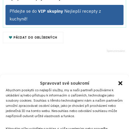
Přidejte se do
VIP skupiny
Nejlepší recepty z
kuchyně!
PŘIDAT DO OBLÍBENÝCH
Spravovat své soukromí
Abychom poskytli co nejlepší služby, my a naši partneři používáme k
ukládání a/nebo přístupu k informacím o zařízeních, technologie jako
soubory cookies. Souhlas s těmito technologiemi nám a našim partnerům
umožní zpracovávat osobní údaje, jako je chování při procházení nebo
jedinečná ID na tomto webu. Nesouhlas nebo odvolání souhlasu může
nepříznivě ovlivnit určité vlastnosti a funkce.
Kliknutím níže vyjádřete souhlas s výše uvedeným nebo proveďte