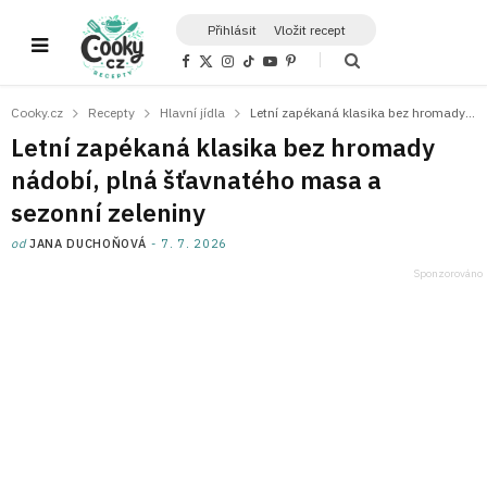
Přihlásit
Vložit recept
F
X
I
T
Y
P
a
(
n
i
o
i
c
T
s
k
u
n
e
w
t
T
T
t
Cooky.cz
Recepty
Hlavní jídla
Letní zapékaná klasika bez hromady nádobí, plná šťavnatého masa a sezonní zeleniny
b
i
a
o
u
e
o
t
g
k
b
r
Letní zapékaná klasika bez hromady
o
t
r
e
e
k
e
a
s
nádobí, plná šťavnatého masa a
r
m
t
)
sezonní zeleniny
od
JANA DUCHOŇOVÁ
7. 7. 2026