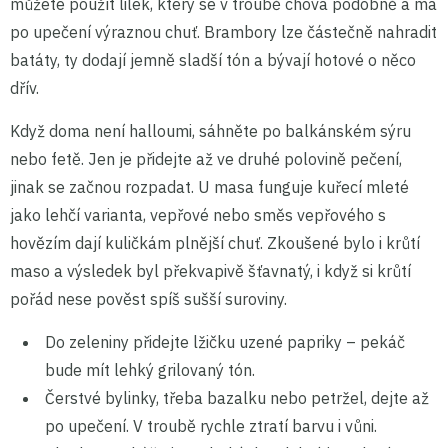
můžete použít lilek, který se v troubě chová podobně a má
po upečení výraznou chuť. Brambory lze částečně nahradit
batáty, ty dodají jemně sladší tón a bývají hotové o něco
dřív.
Když doma není halloumi, sáhněte po balkánském sýru
nebo fetě. Jen je přidejte až ve druhé polovině pečení,
jinak se začnou rozpadat. U masa funguje kuřecí mleté
jako lehčí varianta, vepřové nebo směs vepřového s
hovězím dají kuličkám plnější chuť. Zkoušené bylo i krůtí
maso a výsledek byl překvapivě šťavnatý, i když si krůtí
pořád nese pověst spíš sušší suroviny.
Do zeleniny přidejte lžičku uzené papriky – pekáč
bude mít lehký grilovaný tón.
Čerstvé bylinky, třeba bazalku nebo petržel, dejte až
po upečení. V troubě rychle ztratí barvu i vůni.