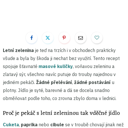
Letní zelenina
je teď na trzích i v obchodech prakticky
všude a byla by škoda ji nechat bez využití. Tento recept
spojuje šťavnaté
masové kuličky
, voňavou zeleninu a
zlatavý sýr, všechno navíc putuje do trouby najednou v
jediném pekáči.
Žádné přelévání
,
žádné postávání
u
plotny. Jídlo je syté, barevné a dá se docela snadno
obměňovat podle toho, co zrovna zbylo doma v lednici.
Proč je pekáč s letní zeleninou tak vděčné jídlo
Cuketa
,
paprika
nebo
cibule
se v troubě chovají jinak než