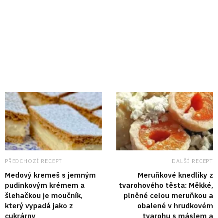
PŘEDCHOZÍ RECEPT
DALŠÍ RECEPT
Medový kremeš s jemným
Meruňkové knedlíky z
pudinkovým krémem a
tvarohového těsta: Měkké,
šlehačkou je moučník,
plněné celou meruňkou a
který vypadá jako z
obalené v hrudkovém
cukrárny
tvarohu s máslem a