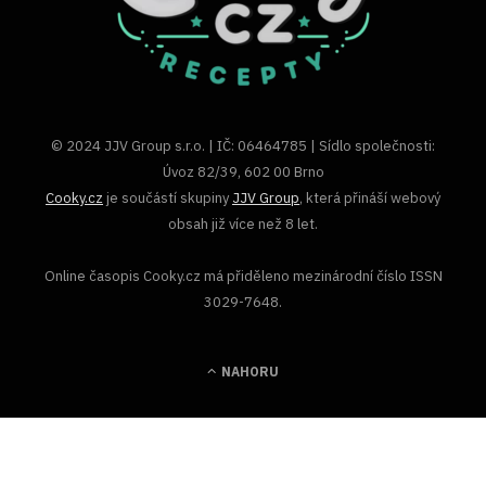
© 2024 JJV Group s.r.o. | IČ: 06464785 | Sídlo společnosti:
Úvoz 82/39, 602 00 Brno
Cooky.cz
je součástí skupiny
JJV Group
, která přináší webový
obsah již více než 8 let.
Online časopis Cooky.cz má přiděleno mezinárodní číslo ISSN
3029-7648.
NAHORU