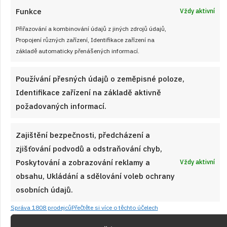
Funkce
Vždy aktivní
Přiřazování a kombinování údajů z jiných zdrojů údajů,
Jednoduchý domácí chléb bez hnětení:
Propojení různých zařízení, Identifikace zařízení na
Křupavý bochník s minimem práce
základě automaticky přenášených informací.
PEČENÍ
od
VLASTA SIKOROVÁ
7. 8. 2026
Používání přesných údajů o zeměpisné poloze,
Identifikace zařízení na základě aktivně
požadovaných informací.
Zajištění bezpečnosti, předcházení a
zjišťování podvodů a odstraňování chyb,
Poskytování a zobrazování reklamy a
Vždy aktivní
obsahu, Ukládání a sdělování voleb ochrany
osobních údajů.
Správa 1808 prodejců
Přečtěte si více o těchto účelech