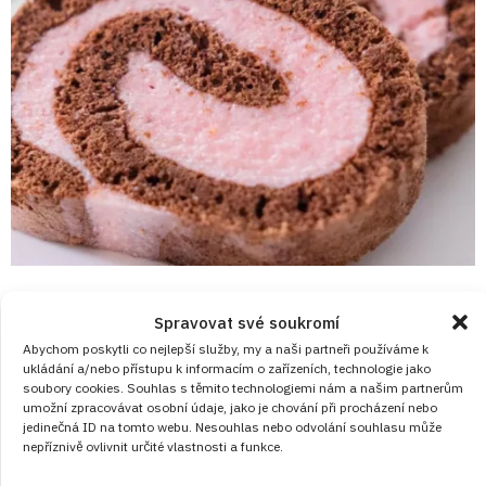
11. 8. 2024
Spravovat své soukromí
Čokoládová roláda plněná lahodným
Abychom poskytli co nejlepší služby, my a naši partneři používáme k
jahodovým krémem z mascarpone
ukládání a/nebo přístupu k informacím o zařízeních, technologie jako
soubory cookies. Souhlas s těmito technologiemi nám a našim partnerům
Prohlédněte si recept s postupem na čokoládovou roládu s
umožní zpracovávat osobní údaje, jako je chování při procházení nebo
jedinečná ID na tomto webu. Nesouhlas nebo odvolání souhlasu může
jahodovým krémem.
nepříznivě ovlivnit určité vlastnosti a funkce.