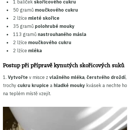
1 balíček
skořicového cukru
50 gramů
moučkového cukru
2 lžíce
mleté skořice
35 gramů
polohrubé mouky
113 gramů
nastrouhaného másla
2 lžíce
moučkového cukru
2 lžíce
mléka
Postup při přípravě kynutých skořicových suků
1.
Vytvořte
v misce z
vlažného mléka
,
čerstvého droždí
,
trochy
cukru krupice
a
hladké mouky
kvásek a nechte ho
na teplém místě vzejít.