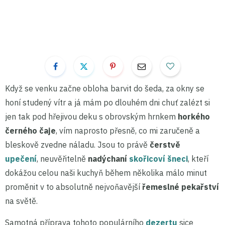
Když se venku začne obloha barvit do šeda, za okny se
honí studený vítr a já mám po dlouhém dni chuť zalézt si
jen tak pod hřejivou deku s obrovským hrnkem
horkého
černého
čaje
, vím naprosto přesně, co mi zaručeně a
bleskově zvedne náladu. Jsou to právě
čerstvě
upečení
, neuvěřitelně
nadýchaní
skořicoví šneci
, kteří
dokážou celou naši kuchyň během několika málo minut
proměnit v to absolutně nejvoňavější
řemeslné pekařství
na světě.
Samotná příprava tohoto populárního
dezertu
sice