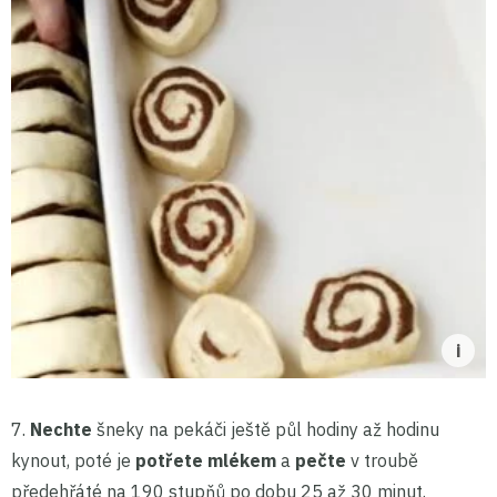
7.
Nechte
šneky na pekáči ještě půl hodiny až hodinu
kynout, poté je
potřete mlékem
a
pečte
v troubě
předehřáté na 190 stupňů po dobu 25 až 30 minut.