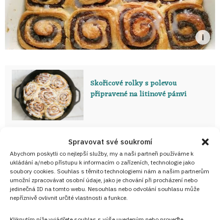
Skořicové rolky s polevou
připravené na litinové pánvi
Foto a recept:
Se souhlasem
Dvě v troubě
Spravovat své soukromí
Abychom poskytli co nejlepší služby, my a naši partneři používáme k
ukládání a/nebo přístupu k informacím o zařízeních, technologie jako
Nejlepší koláče, buchty a zákusky z kuchyně
soubory cookies. Souhlas s těmito technologiemi nám a našim partnerům
umožní zpracovávat osobní údaje, jako je chování při procházení nebo
Přidejte se do
VIP skupiny
Nejlepší Zákusky!
jedinečná ID na tomto webu. Nesouhlas nebo odvolání souhlasu může
nepříznivě ovlivnit určité vlastnosti a funkce.
Kliknutím níže vyjádřete souhlas s výše uvedeným nebo proveďte
PŘIDAT DO OBLÍBENÝCH