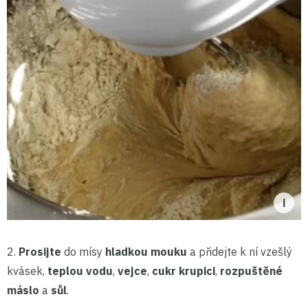
2.
Prosijte
do mísy
hladkou mouku
a přidejte k ní vzešlý
kvásek,
teplou vodu
,
vejce
,
cukr krupici
,
rozpuštěné
máslo
a
sůl
.