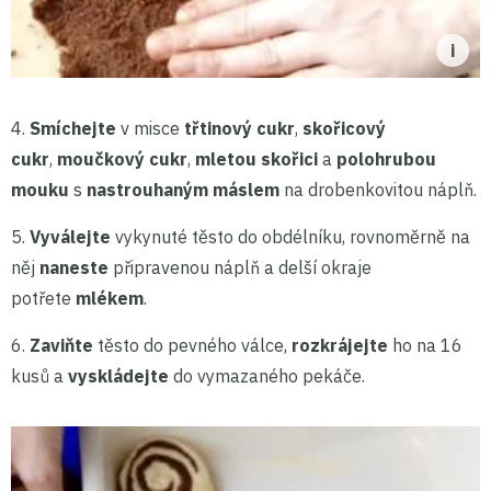
4.
Smíchejte
v misce
třtinový cukr
,
skořicový
cukr
,
moučkový cukr
,
mletou skořici
a
polohrubou
mouku
s
nastrouhaným máslem
na drobenkovitou náplň.
5.
Vyválejte
vykynuté těsto do obdélníku, rovnoměrně na
něj
naneste
připravenou náplň a delší okraje
potřete
mlékem
.
6.
Zaviňte
těsto do pevného válce,
rozkrájejte
ho na 16
kusů a
vyskládejte
do vymazaného pekáče.