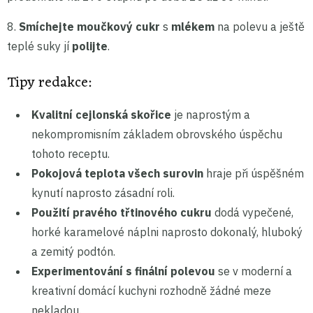
8.
Smíchejte moučkový cukr
s
mlékem
na polevu a ještě
teplé suky jí
polijte
.
Tipy redakce:
Kvalitní cejlonská skořice
je naprostým a
nekompromisním základem obrovského úspěchu
tohoto receptu.
Pokojová teplota všech surovin
hraje při úspěšném
kynutí naprosto zásadní roli.
Použití pravého třtinového cukru
dodá vypečené,
horké karamelové náplni naprosto dokonalý, hluboký
a zemitý podtón.
Experimentování s finální polevou
se v moderní a
kreativní domácí kuchyni rozhodně žádné meze
nekladou.