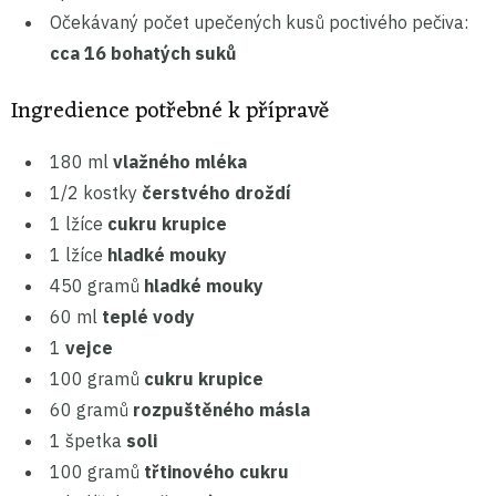
Očekávaný počet upečených kusů poctivého pečiva:
cca 16 bohatých suků
Ingredience potřebné k přípravě
180 ml
vlažného mléka
1/2 kostky
čerstvého droždí
1 lžíce
cukru krupice
1 lžíce
hladké mouky
450 gramů
hladké mouky
60 ml
teplé vody
1
vejce
100 gramů
cukru krupice
60 gramů
rozpuštěného másla
1 špetka
soli
100 gramů
třtinového cukru