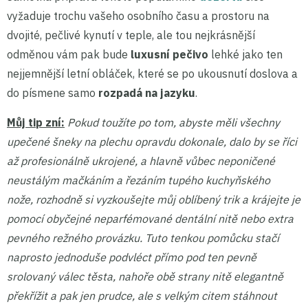
vyžaduje trochu vašeho osobního času a prostoru na
dvojité, pečlivé kynutí v teple, ale tou nejkrásnější
odměnou vám pak bude
luxusní
pečivo
lehké jako ten
nejjemnější letní obláček, které se po ukousnutí doslova a
do písmene samo
rozpadá na jazyku
.
Můj tip zní:
Pokud toužíte po tom, abyste měli všechny
upečené šneky na plechu opravdu dokonale, dalo by se říci
až profesionálně ukrojené, a hlavně vůbec neponičené
neustálým mačkáním a řezáním tupého kuchyňského
nože, rozhodně si vyzkoušejte můj oblíbený trik a krájejte je
pomocí obyčejné neparfémované dentální nitě nebo extra
pevného režného provázku. Tuto tenkou pomůcku stačí
naprosto jednoduše podvléct přímo pod ten pevně
srolovaný válec těsta, nahoře obě strany nitě elegantně
překřížit a pak jen prudce, ale s velkým citem stáhnout