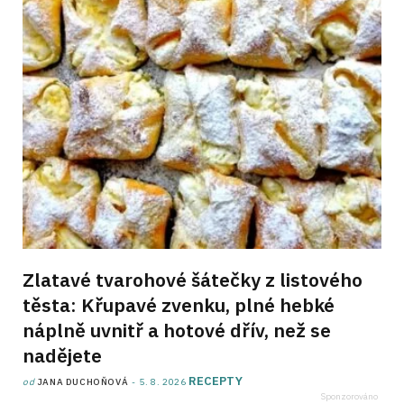
Zlatavé tvarohové šátečky z listového
těsta: Křupavé zvenku, plné hebké
náplně uvnitř a hotové dřív, než se
nadějete
RECEPTY
od
JANA DUCHOŇOVÁ
5. 8. 2026