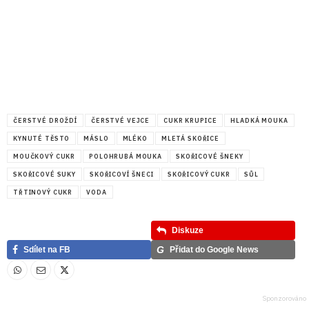
ČERSTVÉ DROŽDÍ
ČERSTVÉ VEJCE
CUKR KRUPICE
HLADKÁ MOUKA
KYNUTÉ TĚSTO
MÁSLO
MLÉKO
MLETÁ SKOŘICE
MOUČKOVÝ CUKR
POLOHRUBÁ MOUKA
SKOŘICOVÉ ŠNEKY
SKOŘICOVÉ SUKY
SKOŘICOVÍ ŠNECI
SKOŘICOVÝ CUKR
SŮL
TŘTINOVÝ CUKR
VODA
Diskuze
G
Sdílet na FB
Přidat do Google News