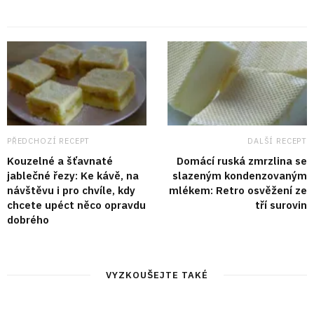
PŘEDCHOZÍ RECEPT
DALŠÍ RECEPT
Kouzelné a šťavnaté
Domácí ruská zmrzlina se
jablečné řezy: Ke kávě, na
slazeným kondenzovaným
návštěvu i pro chvíle, kdy
mlékem: Retro osvěžení ze
chcete upéct něco opravdu
tří surovin
dobrého
VYZKOUŠEJTE TAKÉ