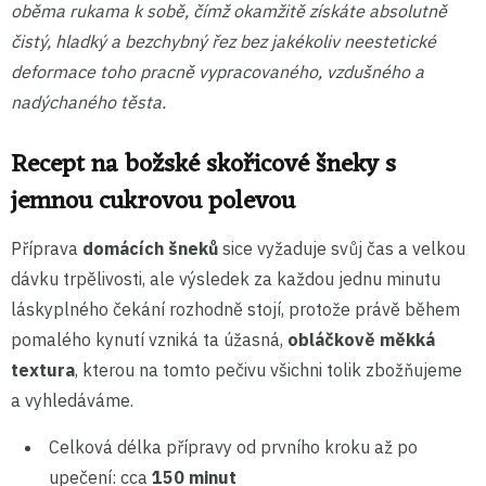
oběma rukama k sobě, čímž okamžitě získáte absolutně
čistý, hladký a bezchybný řez bez jakékoliv neestetické
deformace toho pracně vypracovaného, vzdušného a
nadýchaného těsta.
Recept na božské skořicové šneky s
jemnou cukrovou polevou
Příprava
domácích šneků
sice vyžaduje svůj čas a velkou
dávku trpělivosti, ale výsledek za každou jednu minutu
láskyplného čekání rozhodně stojí, protože právě během
pomalého kynutí vzniká ta úžasná,
obláčkově měkká
textura
, kterou na tomto pečivu všichni tolik zbožňujeme
a vyhledáváme.
Celková délka přípravy od prvního kroku až po
upečení: cca
150 minut