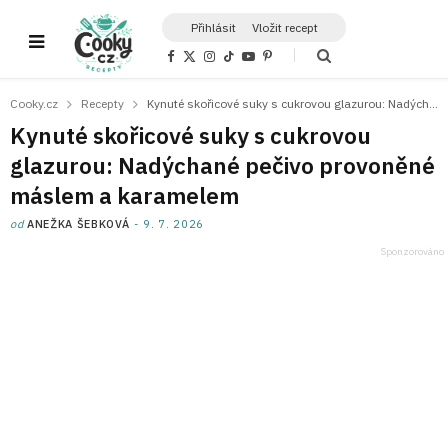
Přihlásit
Vložit recept
F
X
I
T
Y
P
a
(
n
i
o
i
c
T
s
k
u
n
e
w
t
T
T
t
Cooky.cz
Recepty
Kynuté skořicové suky s cukrovou glazurou: Nadýchané pečivo provoněné máslem a karamelem
b
i
a
o
u
e
o
t
g
k
b
r
Kynuté skořicové suky s cukrovou
o
t
r
e
e
k
e
a
s
glazurou: Nadýchané pečivo provoněné
r
m
t
)
máslem a karamelem
od
ANEŽKA ŠEBKOVÁ
9. 7. 2026