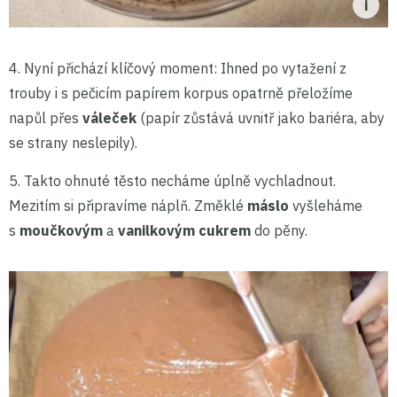
4. Nyní přichází klíčový moment: Ihned po vytažení z
trouby i s pečicím papírem korpus opatrně přeložíme
napůl přes
váleček
(papír zůstává uvnitř jako bariéra, aby
se strany neslepily).
5. Takto ohnuté těsto necháme úplně vychladnout.
Mezitím si připravíme náplň. Změklé
máslo
vyšleháme
s
moučkovým
a
vanilkovým cukrem
do pěny.