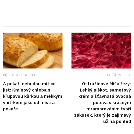
PŘEDCHOZÍ RECEPT
DALŠÍ RECEPT
A pekaři nebudou mít co
Ostružinové Míša řezy:
jíst: Kmínový chleba s
Lehký piškot, sametový
křupavou kůrkou a měkkým
krém a šťavnatá ovocná
vnitřkem jako od mistra
poleva s krásným
pekaře
mramorováním tvoří
zákusek, který je zajímavý
už na pohled