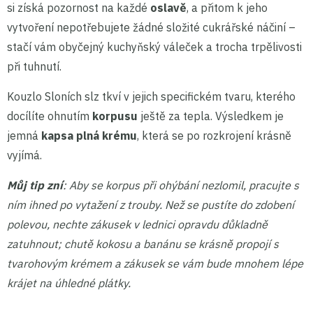
si získá pozornost na každé
oslavě
, a přitom k jeho
vytvoření nepotřebujete žádné složité cukrářské náčiní –
stačí vám obyčejný kuchyňský váleček a trocha trpělivosti
při tuhnutí.
Kouzlo Sloních slz tkví v jejich specifickém tvaru, kterého
docílíte ohnutím
korpusu
ještě za tepla. Výsledkem je
jemná
kapsa plná krému
, která se po rozkrojení krásně
vyjímá.
Můj tip zní
: Aby se korpus při ohýbání nezlomil, pracujte s
ním ihned po vytažení z trouby. Než se pustíte do zdobení
polevou, nechte zákusek v lednici opravdu důkladně
zatuhnout; chutě kokosu a banánu se krásně propojí s
tvarohovým krémem a zákusek se vám bude mnohem lépe
krájet na úhledné plátky.