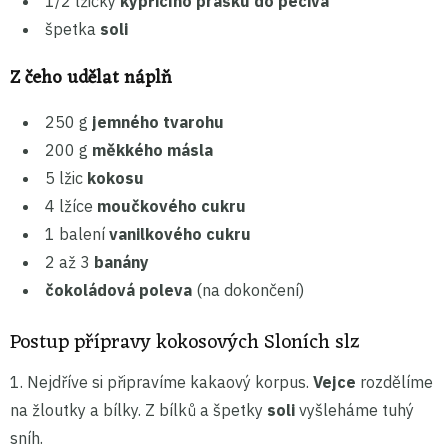
1/2 lžičky
kypřicího prášku do pečiva
špetka
soli
Z čeho udělat náplň
250 g
jemného tvarohu
200 g
měkkého másla
5 lžic
kokosu
4 lžíce
moučkového cukru
1 balení
vanilkového cukru
2 až 3
banány
čokoládová poleva
(na dokončení)
Postup přípravy kokosových Sloních slz
1. Nejdříve si připravíme kakaový korpus.
Vejce
rozdělíme
na žloutky a bílky. Z bílků a špetky
soli
vyšleháme tuhý
sníh.