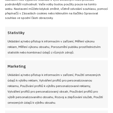
podrobnější rozhodnutí. Vaše volby budou použity pouze na tomto
webu. Nastavení můžete kdykoli změnit, včetně odvolání souhlasu, pomocí
Už jste ochutnali Sloní slzu?
přepínačů v Zásadách cookies nebo kliknutím na tlačítko Spravovat
Skvělá čokoládová roláda plněná
souhlas ve spodní části obrazovky.
banánem a smetanovým krémem
Statistiky
Ukládání a/nebo přístup k informacím v zařízení, Měření výkonu
reklam, Měření výkonu obsahu, Porozumění publiku prostřednictvím
Sloní mls: Originální pomazánka z
statistik nebo kombinací údajů z různých zdrojů.
jemného salámu
Marketing
pozn. částečně upraveno AI, redakce cooky.cz,
f
oto a
Ukládání a/nebo přístup k informacím v zařízení, Použití omezených
recept
Taká obyčajná žienka domáca
údajů k výběru reklam, Vytváření profilů pro personalizovanou
reklamu, Používání profilů k výběru personalizované reklamy,
Nejlepší koláče, buchty a zákusky z kuchyně
Vytváření profilů pro personalizovaný obsah, Používání profilů pro
výběr personalizovaného obsahu, Rozvoj a zlepšování služeb, Použití
Přidejte se do
VIP skupiny
Nejlepší Zákusky!
omezených údajů k výběru obsahu.