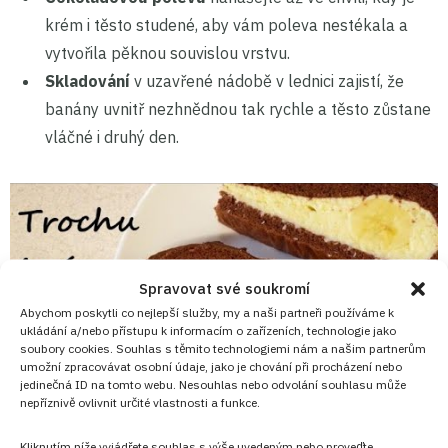
krém i těsto studené, aby vám poleva nestékala a
vytvořila pěknou souvislou vrstvu.
Skladování
v uzavřené nádobě v lednici zajistí, že
banány uvnitř nezhnědnou tak rychle a těsto zůstane
vláčné i druhý den.
Spravovat své soukromí
Abychom poskytli co nejlepší služby, my a naši partneři používáme k
ukládání a/nebo přístupu k informacím o zařízeních, technologie jako
soubory cookies. Souhlas s těmito technologiemi nám a našim partnerům
umožní zpracovávat osobní údaje, jako je chování při procházení nebo
jedinečná ID na tomto webu. Nesouhlas nebo odvolání souhlasu může
nepříznivě ovlivnit určité vlastnosti a funkce.
Kliknutím níže vyjádřete souhlas s výše uvedeným nebo proveďte