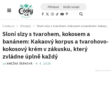
Přihlásit
Vložit recept
F
X
I
T
Y
P
a
(
n
i
o
i
c
T
s
k
u
n
e
w
t
T
T
t
Cooky.cz
Recepty
Sloní slzy s tvarohem, kokosem a banánem: Kakaový korpus a tvarohovo-kokosový krém v zákusku, který zvládne úplně každý
b
i
a
o
u
e
o
t
g
k
b
r
Sloní slzy s tvarohem, kokosem a
o
t
r
e
e
k
e
a
s
banánem: Kakaový korpus a tvarohovo-
r
m
t
)
kokosový krém v zákusku, který
zvládne úplně každý
od
ANEŽKA ŠEBKOVÁ
4. 4. 2026