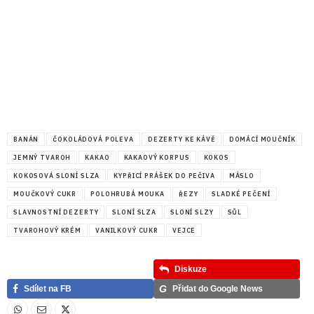
BANÁN
ČOKOLÁDOVÁ POLEVA
DEZERTY KE KÁVĚ
DOMÁCÍ MOUČNÍK
JEMNÝ TVAROH
KAKAO
KAKAOVÝ KORPUS
KOKOS
KOKOSOVÁ SLONÍ SLZA
KYPŘICÍ PRÁŠEK DO PEČIVA
MÁSLO
MOUČKOVÝ CUKR
POLOHRUBÁ MOUKA
ŘEZY
SLADKÉ PEČENÍ
SLAVNOSTNÍ DEZERTY
SLONÍ SLZA
SLONÍ SLZY
SŮL
TVAROHOVÝ KRÉM
VANILKOVÝ CUKR
VEJCE
Diskuze
G
Sdílet na FB
Přidat do Google News