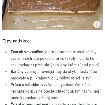
Tipy redakce:
Tvaroh ve vaničce
je pro tento recept ideální díky
své jemnosti, ale pokud je příliš tekutý, nechte ho
chvíli vykapat přes plátýnko, aby krém zůstal pevný.
Banány
vybírejte rovnější, aby do ohybu těsta lépe
pasovaly a při krájení tvořily pěkný střed „slzy“.
Práce s válečkem
vyžaduje rychlost; čím déle
necháte korpus na plechu chladnout, tím náchylnější
bude k praskání při ohýbání.
Čokoládovou polevu
nanášejte až ve chvíli, kdy je