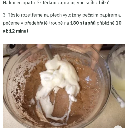
Nakonec opatrně stěrkou zapracujeme sníh z bílků.
3. Těsto rozetřeme na plech vyložený pečicím papírem a
pečeme v předehřáté troubě na
180 stupňů
přibližně
10
až 12 minut
.