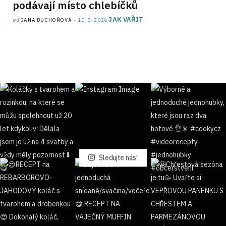
podávají místo chlebíčků
JAK VAŘIT
od
JANA DUCHOŇOVÁ
10. 8. 2026
Sledujte nás!