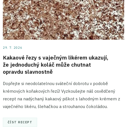
29. 7. 2026
Kakaové řezy s vaječným likérem ukazují,
že jednoduchý koláč může chutnat
opravdu slavnostně
Dopřejte si neodolatelnou sváteční dobrotu v podobě
krémových koňakových řezů! Vyzkoušejte náš osvědčený
recept na nadýchaný kakaový piškot s lahodným krémem z
vaječného likéru, šlehačkou a strouhanou čokoládou.
ČÍST RECEPT