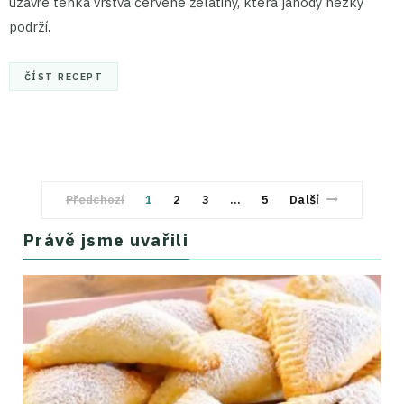
uzavře tenká vrstva červené želatiny, která jahody hezky
podrží.
ČÍST RECEPT
Předchozí
1
2
3
…
5
Další
Právě jsme uvařili