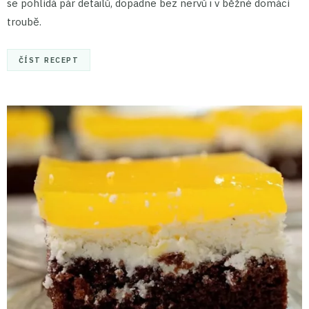
se pohlídá pár detailů, dopadne bez nervů i v běžné domácí
troubě.
ČÍST RECEPT