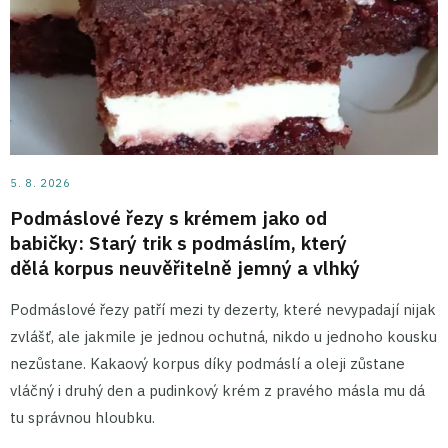
5. 8. 2026
Podmáslové řezy s krémem jako od
babičky: Starý trik s podmáslím, který
dělá korpus neuvěřitelně jemný a vlhký
Podmáslové řezy patří mezi ty dezerty, které nevypadají nijak
zvlášť, ale jakmile je jednou ochutná, nikdo u jednoho kousku
nezůstane. Kakaový korpus díky podmáslí a oleji zůstane
vláčný i druhý den a pudinkový krém z pravého másla mu dá
tu správnou hloubku.