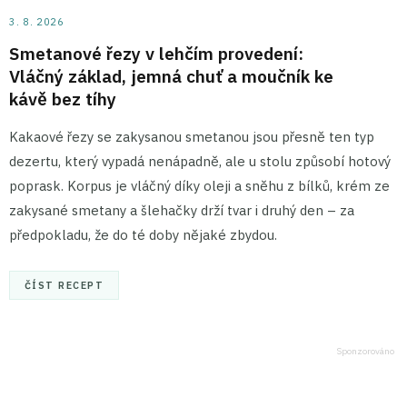
3. 8. 2026
Smetanové řezy v lehčím provedení:
Vláčný základ, jemná chuť a moučník ke
kávě bez tíhy
Kakaové řezy se zakysanou smetanou jsou přesně ten typ
dezertu, který vypadá nenápadně, ale u stolu způsobí hotový
poprask. Korpus je vláčný díky oleji a sněhu z bílků, krém ze
zakysané smetany a šlehačky drží tvar i druhý den – za
předpokladu, že do té doby nějaké zbydou.
ČÍST RECEPT