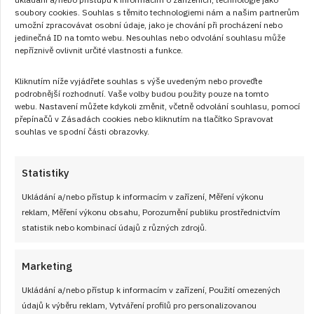
slavnostně, ale v kuchyni kolem něj neběháte půl dne. Dole
soubory cookies. Souhlas s těmito technologiemi nám a našim partnerům
je rychlý kakaový plát, nahoře hladký krém a mezi tím žádná
umožní zpracovávat osobní údaje, jako je chování při procházení nebo
jedinečná ID na tomto webu. Nesouhlas nebo odvolání souhlasu může
zbytečná věda. Jen je potřeba pohlídat hustotu pudinkové
nepříznivě ovlivnit určité vlastnosti a funkce.
vrstvy a nechat řezy opravdu vychladnout.
Kliknutím níže vyjádřete souhlas s výše uvedeným nebo proveďte
podrobnější rozhodnutí. Vaše volby budou použity pouze na tomto
ČÍST RECEPT
webu. Nastavení můžete kdykoli změnit, včetně odvolání souhlasu, pomocí
přepínačů v Zásadách cookies nebo kliknutím na tlačítko Spravovat
souhlas ve spodní části obrazovky.
Statistiky
Ukládání a/nebo přístup k informacím v zařízení, Měření výkonu
reklam, Měření výkonu obsahu, Porozumění publiku prostřednictvím
statistik nebo kombinací údajů z různých zdrojů.
Marketing
Ukládání a/nebo přístup k informacím v zařízení, Použití omezených
údajů k výběru reklam, Vytváření profilů pro personalizovanou