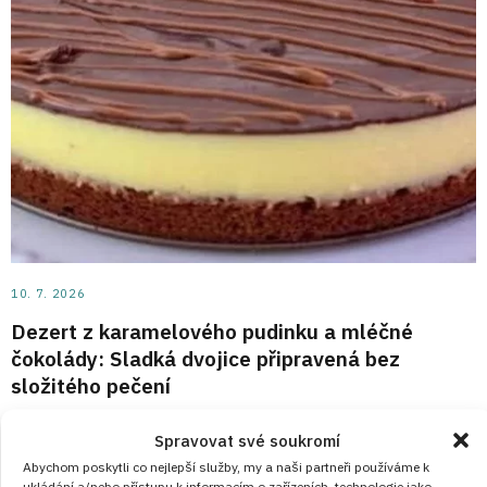
10. 7. 2026
Dezert z karamelového pudinku a mléčné
čokolády: Sladká dvojice připravená bez
složitého pečení
Tenhle dezert z karamelového pudinku a mléčné čokolády
Spravovat své soukromí
je přesně ten typ moučníku, který na plechu vypadá
Abychom poskytli co nejlepší služby, my a naši partneři používáme k
ukládání a/nebo přístupu k informacím o zařízeních, technologie jako