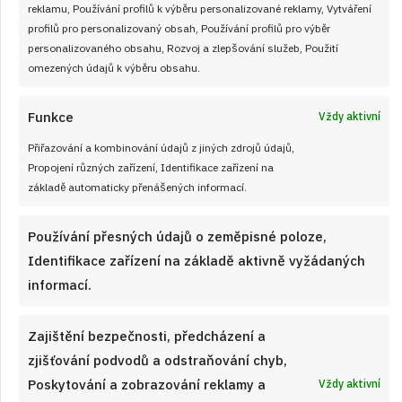
reklamu, Používání profilů k výběru personalizované reklamy, Vytváření
profilů pro personalizovaný obsah, Používání profilů pro výběr
personalizovaného obsahu, Rozvoj a zlepšování služeb, Použití
omezených údajů k výběru obsahu.
Funkce
Vždy aktivní
28. 6. 2026
Přiřazování a kombinování údajů z jiných zdrojů údajů,
Nadýchané ovocné řezy s mascarpone
Propojení různých zařízení, Identifikace zařízení na
krémem: Vláčný kakaový moučník na
základě automaticky přenášených informací.
plech plný šťavnatého ovoce
Používání přesných údajů o zeměpisné poloze,
Čerstvé ovoce, nadýchaný mascarpone krém a kakaový
Identifikace zařízení na základě aktivně vyžádaných
piškot – ovocné řezy patří mezi dezerty, které vypadají
informací.
efektně, ale příprava je překvapivě snadná. Klíč je v dobrém
korpusu a krému, který drží tvar. Tyhle řezy zvládnou i ti, kdo
s pečením teprve začínají.
Zajištění bezpečnosti, předcházení a
zjišťování podvodů a odstraňování chyb,
Poskytování a zobrazování reklamy a
Vždy aktivní
ČÍST RECEPT