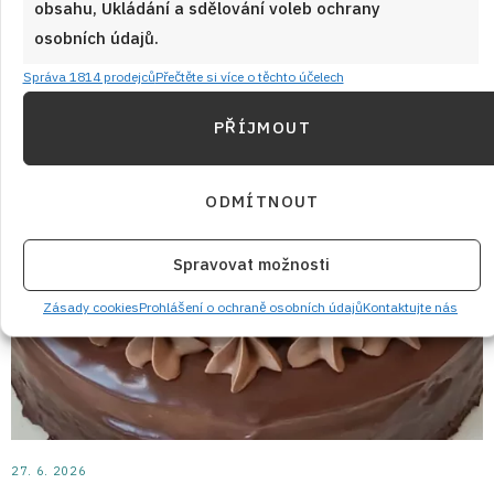
obsahu, Ukládání a sdělování voleb ochrany
osobních údajů.
Správa 1814 prodejců
Přečtěte si více o těchto účelech
PŘÍJMOUT
ODMÍTNOUT
Spravovat možnosti
Zásady cookies
Prohlášení o ochraně osobních údajů
Kontaktujte nás
27. 6. 2026