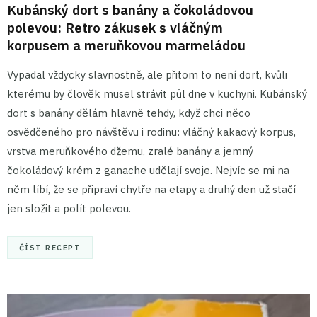
Kubánský dort s banány a čokoládovou
polevou: Retro zákusek s vláčným
korpusem a meruňkovou marmeládou
Vypadal vždycky slavnostně, ale přitom to není dort, kvůli
kterému by člověk musel strávit půl dne v kuchyni. Kubánský
dort s banány dělám hlavně tehdy, když chci něco
osvědčeného pro návštěvu i rodinu: vláčný kakaový korpus,
vrstva meruňkového džemu, zralé banány a jemný
čokoládový krém z ganache udělají svoje. Nejvíc se mi na
něm líbí, že se připraví chytře na etapy a druhý den už stačí
jen složit a polít polevou.
ČÍST RECEPT