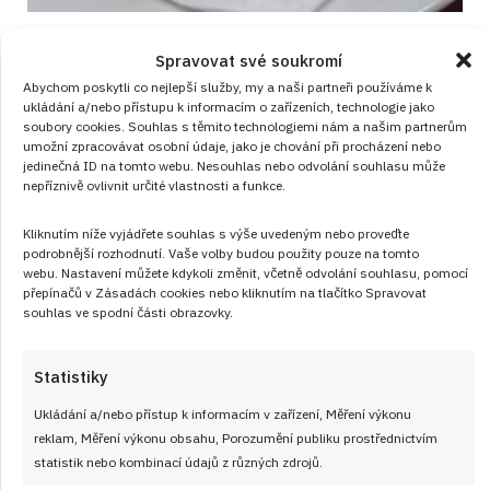
Test znalostí o pochoutkách z celého
Spravovat své soukromí
světa: 10 otázek ukáže, co v zahraničí
Abychom poskytli co nejlepší služby, my a naši partneři používáme k
podávají místo chlebíčků
ukládání a/nebo přístupu k informacím o zařízeních, technologie jako
soubory cookies. Souhlas s těmito technologiemi nám a našim partnerům
JAK VAŘIT
od
JANA DUCHOŇOVÁ
10. 8. 2026
umožní zpracovávat osobní údaje, jako je chování při procházení nebo
jedinečná ID na tomto webu. Nesouhlas nebo odvolání souhlasu může
nepříznivě ovlivnit určité vlastnosti a funkce.
Kliknutím níže vyjádřete souhlas s výše uvedeným nebo proveďte
podrobnější rozhodnutí. Vaše volby budou použity pouze na tomto
webu. Nastavení můžete kdykoli změnit, včetně odvolání souhlasu, pomocí
přepínačů v Zásadách cookies nebo kliknutím na tlačítko Spravovat
souhlas ve spodní části obrazovky.
Články
Statistiky
Ukládání a/nebo přístup k informacím v zařízení, Měření výkonu
reklam, Měření výkonu obsahu, Porozumění publiku prostřednictvím
statistik nebo kombinací údajů z různých zdrojů.