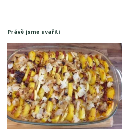
Právě jsme uvařili