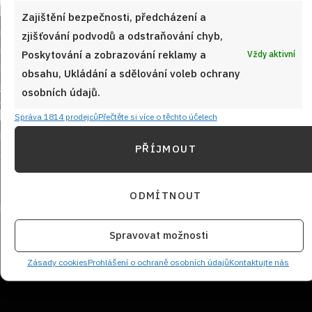
Zajištění bezpečnosti, předcházení a
zjišťování podvodů a odstraňování chyb,
Poskytování a zobrazování reklamy a
Vždy aktivní
obsahu, Ukládání a sdělování voleb ochrany
osobních údajů.
Sledujte nás!
Správa 1814 prodejců
Přečtěte si více o těchto účelech
PŘÍJMOUT
ODMÍTNOUT
Spravovat možnosti
NEZMEŠKEJTE ŽÁDNÝ RECEPT!
Zásady cookies
Prohlášení o ochraně osobních údajů
Kontaktujte nás