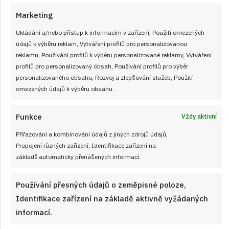
Marketing
Ukládání a/nebo přístup k informacím v zařízení, Použití omezených
údajů k výběru reklam, Vytváření profilů pro personalizovanou
reklamu, Používání profilů k výběru personalizované reklamy, Vytváření
profilů pro personalizovaný obsah, Používání profilů pro výběr
personalizovaného obsahu, Rozvoj a zlepšování služeb, Použití
omezených údajů k výběru obsahu.
Funkce
Vždy aktivní
Test znalostí o pochoutkách z celého
Přiřazování a kombinování údajů z jiných zdrojů údajů,
světa: 10 otázek ukáže, co v zahraničí
Propojení různých zařízení, Identifikace zařízení na
podávají místo chlebíčků
základě automaticky přenášených informací.
JAK VAŘIT
od
JANA DUCHOŇOVÁ
10. 8. 2026
Používání přesných údajů o zeměpisné poloze,
Identifikace zařízení na základě aktivně vyžádaných
informací.