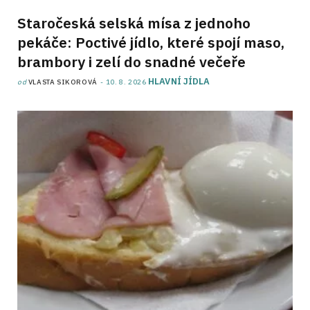
Staročeská selská mísa z jednoho
pekáče: Poctivé jídlo, které spojí maso,
brambory i zelí do snadné večeře
HLAVNÍ JÍDLA
od
VLASTA SIKOROVÁ
10. 8. 2026