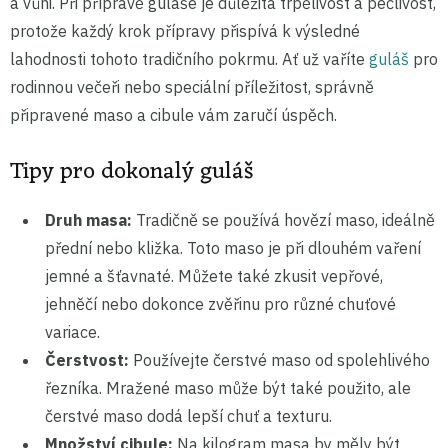
a vůni. Při přípravě guláše je důležitá trpělivost a pečlivost,
protože každý krok přípravy přispívá k výsledné
lahodnosti tohoto tradičního pokrmu. Ať už vaříte
guláš
pro
rodinnou večeři nebo speciální příležitost, správně
připravené maso a cibule vám zaručí úspěch.
Tipy pro dokonalý guláš
Druh masa:
Tradičně se používá hovězí maso, ideálně
přední nebo kližka. Toto maso je při dlouhém vaření
jemné a šťavnaté. Můžete také zkusit vepřové,
jehněčí nebo dokonce zvěřinu pro různé chuťové
variace.
Čerstvost:
Používejte čerstvé maso od spolehlivého
řezníka. Mražené maso může být také použito, ale
čerstvé maso dodá lepší chuť a texturu.
Množství cibule:
Na kilogram masa by měly být