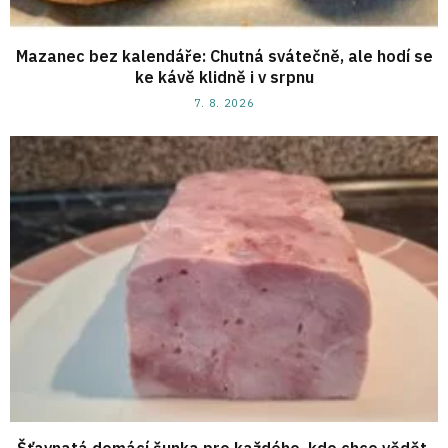
Mazanec bez kalendáře: Chutná svátečně, ale hodí se
ke kávě klidně i v srpnu
7. 8. 2026
Šťavnatá domácí šunka pro každého, kdo chce vědět,