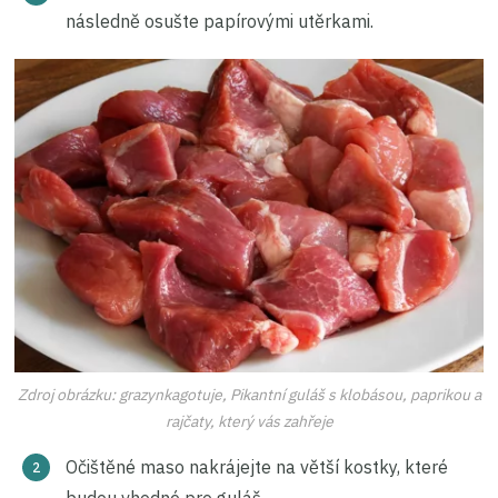
následně osušte papírovými utěrkami.
Zdroj obrázku: grazynkagotuje, Pikantní guláš s klobásou, paprikou a
rajčaty, který vás zahřeje
Očištěné maso nakrájejte na větší kostky, které
budou vhodné pro guláš.