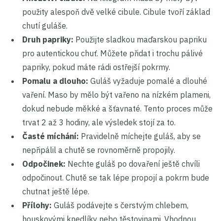
použity alespoň dvě velké cibule. Cibule tvoří základ
chutí guláše.
Druh papriky:
Použijte sladkou maďarskou papriku
pro autentickou chuť. Můžete přidat i trochu pálivé
papriky, pokud máte rádi ostřejší pokrmy.
Pomalu a dlouho:
Guláš vyžaduje pomalé a dlouhé
vaření. Maso by mělo být vařeno na nízkém plameni,
dokud nebude měkké a šťavnaté. Tento proces může
trvat 2 až 3 hodiny, ale výsledek stojí za to.
Časté míchání:
Pravidelně míchejte guláš, aby se
nepřipálil a chutě se rovnoměrně propojily.
Odpočinek:
Nechte guláš po dovaření ještě chvíli
odpočinout. Chutě se tak lépe propojí a pokrm bude
chutnat ještě lépe.
Přílohy:
Guláš podávejte s čerstvým chlebem,
houskovými knedlíky nebo těstovinami. Vhodnou