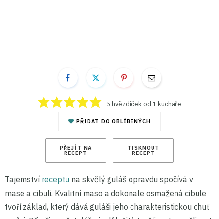
5
hvězdiček od 1 kuchaře
PŘIDAT DO OBLÍBENÝCH
PŘEJÍT NA
TISKNOUT
RECEPT
RECEPT
Tajemství
receptu
na skvělý guláš opravdu spočívá v
mase a cibuli. Kvalitní maso a dokonale osmažená cibule
tvoří základ, který dává guláši jeho charakteristickou chuť