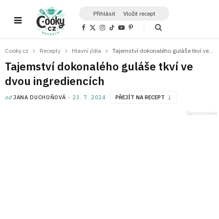
Přihlásit
Vložit recept
F
X
I
T
Y
P
a
(
n
i
o
i
c
T
s
k
u
n
e
w
t
T
T
t
Cooky.cz
Recepty
Hlavní jídla
Tajemství dokonalého guláše tkví ve dvou ingrediencích
b
i
a
o
u
e
o
t
g
k
b
r
Tajemství dokonalého guláše tkví ve
o
t
r
e
e
k
e
a
s
dvou ingrediencích
r
m
t
)
od
JANA DUCHOŇOVÁ
23. 7. 2024
PŘEJÍT NA RECEPT