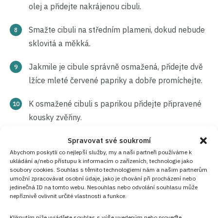
olej a přidejte nakrájenou cibuli.
Smažte cibuli na středním plameni, dokud nebude
sklovitá a měkká.
Jakmile je cibule správně osmažená, přidejte dvě
lžíce mleté červené papriky a dobře promíchejte.
K osmažené cibuli s paprikou přidejte připravené
kousky zvěřiny.
Spravovat své soukromí
Opečte maso ze všech stran, dokud nezíská
Abychom poskytli co nejlepší služby, my a naši partneři používáme k
zlatavou barvu. Tento krok zajistí, že maso bude
ukládání a/nebo přístupu k informacím o zařízeních, technologie jako
mít uzenou chuť, i když může zůstat bledé.
soubory cookies. Souhlas s těmito technologiemi nám a našim partnerům
umožní zpracovávat osobní údaje, jako je chování při procházení nebo
jedinečná ID na tomto webu. Nesouhlas nebo odvolání souhlasu může
Hrnec přikryjte pokličkou a nechte maso dusit na
nepříznivě ovlivnit určité vlastnosti a funkce.
mírném plameni, aby pustilo vlastní šťávu.
Kliknutím níže vyjádřete souhlas s výše uvedeným nebo proveďte