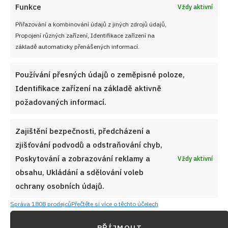
Funkce
Vždy aktivní
Přiřazování a kombinování údajů z jiných zdrojů údajů,
Propojení různých zařízení, Identifikace zařízení na
základě automaticky přenášených informací.
Používání přesných údajů o zeměpisné poloze,
Identifikace zařízení na základě aktivně
Zdroj obrázku: grazynkagotuje, Klasický guláš s přidáním brambor
požadovaných informací.
pro vydatné a syté jídlo
Brambory očistěte, omyjte a nakrájejte na větší
Zajištění bezpečnosti, předcházení a
kostky.
zjišťování podvodů a odstraňování chyb,
Poskytování a zobrazování reklamy a
Vždy aktivní
Přidejte je k masu a pokračujte v dušení, dokud
obsahu, Ukládání a sdělování voleb
brambory a maso nezměknou.
ochrany osobních údajů.
Během dušení podle potřeby přidávejte horkou
Správa 1808 prodejců
Přečtěte si více o těchto účelech
vodu, aby se dosáhlo požadované konzistence
PŘÍJMOUT