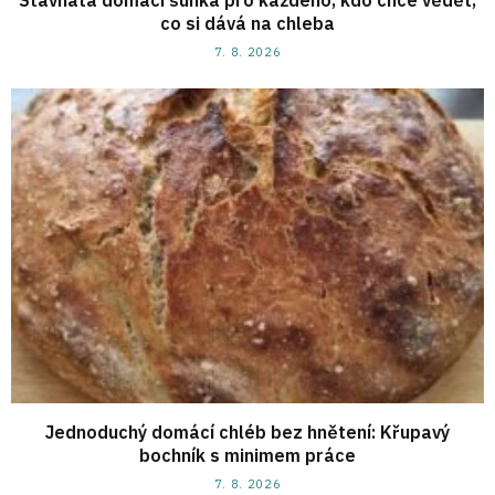
co si dává na chleba
7. 8. 2026
Jednoduchý domácí chléb bez hnětení: Křupavý
bochník s minimem práce
7. 8. 2026