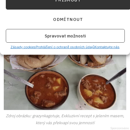
guláše.
Na závěr guláš ochutnejte a případně dosolte a
ODMÍTNOUT
okořeňte dle vlastního gusta.
Spravovat možnosti
Zásady cookies
Prohlášení o ochraně osobních údajů
Kontaktujte nás
Zdroj obrázku: grazynkagotuje, Exkluzivní recept s jelením masem,
který vás překvapí svou jemností