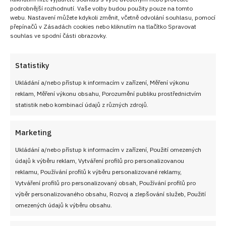
podrobnější rozhodnutí. Vaše volby budou použity pouze na tomto
Tento proces trvá asi 15 minut a dodá guláši
webu. Nastavení můžete kdykoli změnit, včetně odvolání souhlasu, pomocí
výbornou chuť.
přepínačů v Zásadách cookies nebo kliknutím na tlačítko Spravovat
souhlas ve spodní části obrazovky.
K masu přidejte nové koření, bobkový list, sušené
plody jalovce, rajčatový protlak a červené víno.
Statistiky
Ukládání a/nebo přístup k informacím v zařízení, Měření výkonu
Přilijte horkou vodu tak, aby hladina byla asi 5 cm
reklam, Měření výkonu obsahu, Porozumění publiku prostřednictvím
nad povrchem masa.
statistik nebo kombinací údajů z různých zdrojů.
Pokračujte v dušení zvěřiny, dokud maso nebude
Marketing
polokřehké, ale ne zcela měkké.
Ukládání a/nebo přístup k informacím v zařízení, Použití omezených
údajů k výběru reklam, Vytváření profilů pro personalizovanou
reklamu, Používání profilů k výběru personalizované reklamy,
Vytváření profilů pro personalizovaný obsah, Používání profilů pro
výběr personalizovaného obsahu, Rozvoj a zlepšování služeb, Použití
omezených údajů k výběru obsahu.