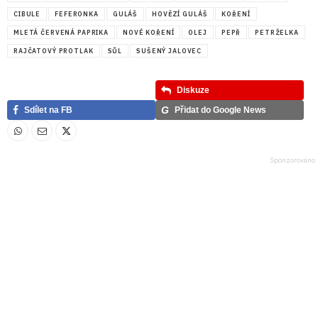
CIBULE
FEFERONKA
GULÁŠ
HOVĚZÍ GULÁŠ
KOŘENÍ
MLETÁ ČERVENÁ PAPRIKA
NOVÉ KOŘENÍ
OLEJ
PEPŘ
PETRŽELKA
RAJČATOVÝ PROTLAK
SŮL
SUŠENÝ JALOVEC
Diskuze
G
Sdílet na FB
Přidat do Google News