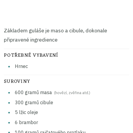
Základem guláše je maso a cibule, dokonale
připravené ingredience
POTŘEBNÉ VYBAVENÍ
Hrnec
SUROVINY
600
gramů
masa
(hovězí, zvěřina atd.)
300
gramů
cibule
5
lžic
oleje
6
brambor
100
gramů
rajčatového protlaku