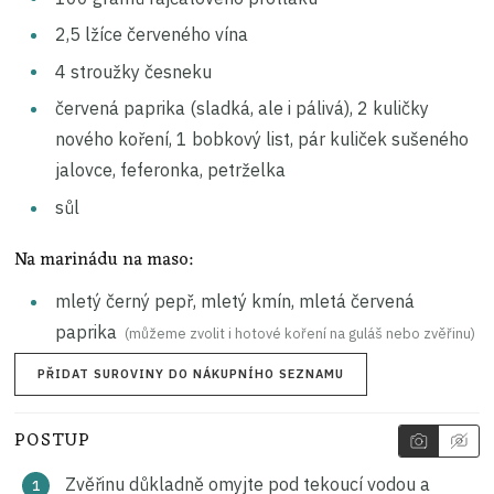
2,5
lžíce
červeného vína
4
stroužky
česneku
červená paprika (sladká, ale i pálivá), 2 kuličky
nového koření, 1 bobkový list, pár kuliček sušeného
jalovce, feferonka, petrželka
sůl
Na marinádu na maso:
mletý černý pepř, mletý kmín, mletá červená
paprika
(můžeme zvolit i hotové koření na guláš nebo zvěřinu)
PŘIDAT SUROVINY DO NÁKUPNÍHO SEZNAMU
POSTUP
Zvěřinu důkladně omyjte pod tekoucí vodou a