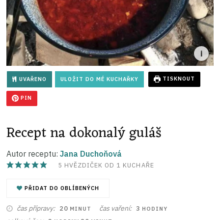
UVAŘENO
ULOŽIT DO MÉ KUCHAŘKY
TISKNOUT
PIN
Recept na dokonalý guláš
Autor receptu:
Jana Duchoňová
5
HVĚZDIČEK OD 1 KUCHAŘE
PŘIDAT DO OBLÍBENÝCH
MINUT
HODINY
čas přípravy
čas vaření
20
3
MINUT
HODINY