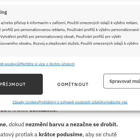
ing
(33–36 %)
 a/nebo přístup k informacím v zařízení, Použití omezených údajů k výběru reklam,
í profilů pro personalizovanou reklamu, Používání profilů k výběru personalizované
 Vytváření profilů pro personalizovaný obsah, Používání profilů pro výběr
ř. eidam, gouda)
izovaného obsahu, Rozvoj a zlepšování služeb, Použití omezených údajů k výběru
le chuti
08 prodejců
Přečtěte si více o těchto účelech
e
Vždy
ání a kombinování údajů z jiných zdrojů údajů, Propojení různých zařízení,
Spravovat mož
PŘÍJMOUT
ODMÍTNOUT
ch brambor s mletým masem
kace zařízení na základě automaticky přenášených informací.
smahneme
na rozpáleném oleji nebo másle v
ání přesných údajů o zeměpisné poloze, Identifikace zařízení na
Zásady cookies
Prohlášení o ochraně osobních údajů
Kontaktujte nás
nek
a krátce
osmažíme
.
ě aktivně požadovaných informací.
me
, dokud
nezmění barvu a nezačne se drobit.
ění bezpečnosti, předcházení a zjišťování podvodů a
atový protlak a
krátce podusíme
, aby se chutě
ňování chyb, Poskytování a zobrazování reklamy a obsahu,
Vždy