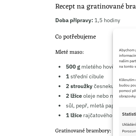
Recept na gratinované b
Doba přípravy:
1,5 hodiny
Co potřebujeme
Mleté maso:
Abychom po
informacím
našim part
500 g
mletého hovězího neb
na tomto w
1
střední cibule
Kliknutím
2 stroužky
česneku
budou pou
pomocí pře
2 lžíce
oleje nebo másla
obrazovky
sůl, pepř, mletá paprika dle 
Statist
1 lžíce
rajčatového protlaku 
Ukládání
Gratinované brambory:
Porozumě