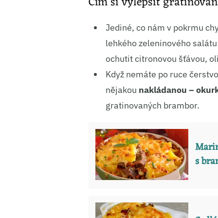
Čím si vylepšit gratinova
Jediné, co nám v pokrmu chy
lehkého zeleninového salátu 
ochutit citronovou šťávou, o
Když nemáte po ruce čerstvou
nějakou
nakládanou – okurk
gratinovaných brambor.
Marin
s bra