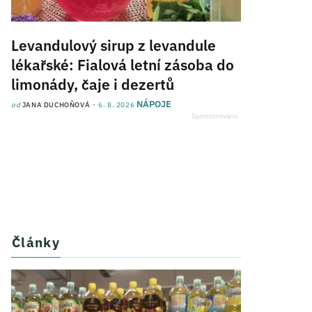
Levandulový sirup z levandule
lékařské: Fialová letní zásoba do
limonády, čaje i dezertů
NÁPOJE
od
JANA DUCHOŇOVÁ
6. 8. 2026
Články