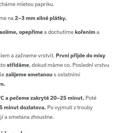
mícháme mletou papriku.
ní a sdělování voleb ochrany osobních údajů.
íme na
2–3 mm silné plátky.
solíme, opepříme
a dochutíme
kořením
a
lem a začneme vrstvit.
První přijde do mísy
kto
střídáme
, dokud máme co. Poslední vrstvu
še
zalijeme smetanou
s ostatními
m.
C a pečeme zakryté 20–25 minut.
Poté
5 minut dozlatova.
Po vyjmutí z trouby
ojí a smetana zhoustne.