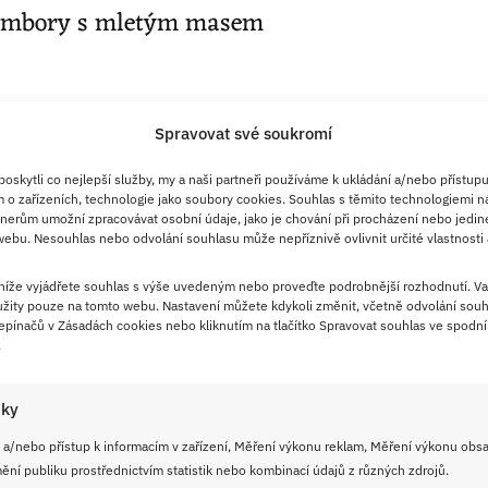
rambory s mletým masem
Spravovat své soukromí
skytli co nejlepší služby, my a naši partneři používáme k ukládání a/nebo přístupu
 o zařízeních, technologie jako soubory cookies. Souhlas s těmito technologiemi n
nerům umožní zpracovávat osobní údaje, jako je chování při procházení nebo jedin
o vepřového masa (můžete kombinovat)
ebu. Nesouhlas nebo odvolání souhlasu může nepříznivě ovlivnit určité vlastnosti 
 níže vyjádřete souhlas s výše uvedeným nebo proveďte podrobnější rozhodnutí. Va
žity pouze na tomto webu. Nastavení můžete kdykoli změnit, včetně odvolání souh
pínačů v Zásadách cookies nebo kliknutím na tlačítko Spravovat souhlas ve spodní 
.
chuti
iky
(nemusí být)
 a/nebo přístup k informacím v zařízení, Měření výkonu reklam, Měření výkonu obs
ní publiku prostřednictvím statistik nebo kombinací údajů z různých zdrojů.