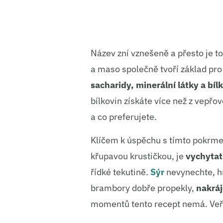
Název zní vznešeně a přesto je to
a maso společně tvoří základ pro
sacharidy, minerální látky a bíl
bílkovin získáte více než z vepř
a co preferujete.
Klíčem k úspěchu s tímto pokrm
křupavou krustičkou, je
vychyta
řídké tekutině.
Sýr
nevynechte, hr
brambory dobře propekly,
nakráj
momentů tento recept nemá. Veří