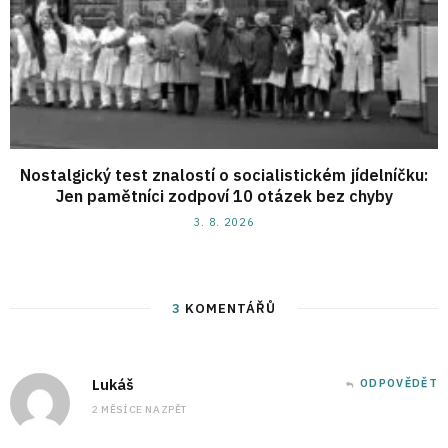
Nostalgický test znalostí o socialistickém jídelníčku:
Jen pamětníci zodpoví 10 otázek bez chyby
3. 8. 2026
3
KOMENTÁŘŮ
Lukáš
ODPOVĚDĚT
2 MĚSÍCE NAZPĚT