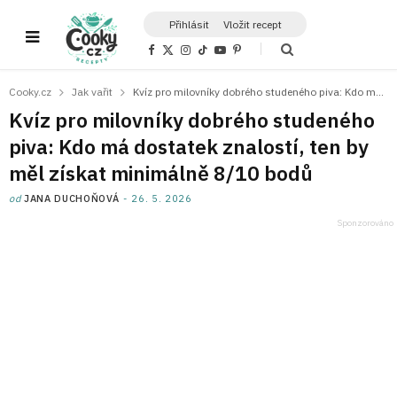
Přihlásit
Vložit recept
F
X
I
T
Y
P
a
(
n
i
o
i
c
T
s
k
u
n
e
w
t
T
T
t
Cooky.cz
Jak vařit
Kvíz pro milovníky dobrého studeného piva: Kdo má dostatek znalostí, ten by měl získat minimálně 8/10 bodů
b
i
a
o
u
e
o
t
g
k
b
r
Kvíz pro milovníky dobrého studeného
o
t
r
e
e
k
e
a
s
piva: Kdo má dostatek znalostí, ten by
r
m
t
)
měl získat minimálně 8/10 bodů
od
JANA DUCHOŇOVÁ
26. 5. 2026