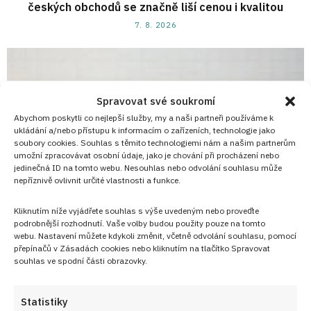
českých obchodů se značně liší cenou i kvalitou
7. 8. 2026
Spravovat své soukromí
Abychom poskytli co nejlepší služby, my a naši partneři používáme k
ukládání a/nebo přístupu k informacím o zařízeních, technologie jako
soubory cookies. Souhlas s těmito technologiemi nám a našim partnerům
umožní zpracovávat osobní údaje, jako je chování při procházení nebo
jedinečná ID na tomto webu. Nesouhlas nebo odvolání souhlasu může
nepříznivě ovlivnit určité vlastnosti a funkce.
Kliknutím níže vyjádřete souhlas s výše uvedeným nebo proveďte
podrobnější rozhodnutí. Vaše volby budou použity pouze na tomto
webu. Nastavení můžete kdykoli změnit, včetně odvolání souhlasu, pomocí
přepínačů v Zásadách cookies nebo kliknutím na tlačítko Spravovat
souhlas ve spodní části obrazovky.
Retro kvíz o sušenkách a cukrovinkách z dob
socialismu: 10/10 bodů dnes získá jen málokdo
6. 8. 2026
Statistiky