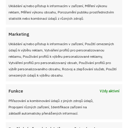
Ukládání a/nebo přístup k informacím v zařízení, Měření výkonu
reklam, Měření výkonu obsahu, Porozumění publiku prostřednictvím
statistik nebo kombinací údajů z různých zdrojů.
Marketing
Ukládání a/nebo přístup k informacím v zařízení, Použití omezených
údajů k výběru reklam, Vytváření profilů pro personalizovanou
reklamu, Používání profilů k výběru personalizované reklamy,
Vytváření profilů pro personalizovaný obsah, Používání profilů pro
výběr personalizovaného obsahu, Rozvoj a zlepšování služeb, Použití
omezených údajů k výběru obsahu.
Funkce
Vždy aktivní
Jak uchovat rajčata, aby chutnala jako čerstvá i po
několika měsících: Díky snadným postupům si poradí
Přiřazování a kombinování údajů z jiných zdrojů údajů,
každý
Propojení různých zařízení, Identifikace zařízení na
5. 8. 2026
základě automaticky přenášených informací.