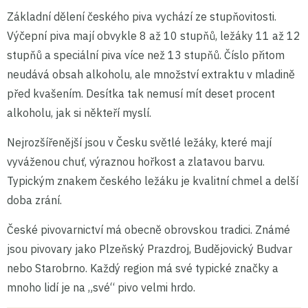
Základní dělení českého piva vychází ze stupňovitosti.
Výčepní piva mají obvykle 8 až 10 stupňů, ležáky 11 až 12
stupňů a speciální piva více než 13 stupňů. Číslo přitom
neudává obsah alkoholu, ale množství extraktu v mladině
před kvašením. Desítka tak nemusí mít deset procent
alkoholu, jak si někteří myslí.
Nejrozšířenější jsou v Česku světlé ležáky, které mají
vyváženou chuť, výraznou hořkost a zlatavou barvu.
Typickým znakem českého ležáku je kvalitní chmel a delší
doba zrání.
České pivovarnictví má obecně obrovskou tradici. Známé
jsou pivovary jako Plzeňský Prazdroj, Budějovický Budvar
nebo Starobrno. Každý region má své typické značky a
mnoho lidí je na „své“ pivo velmi hrdo.