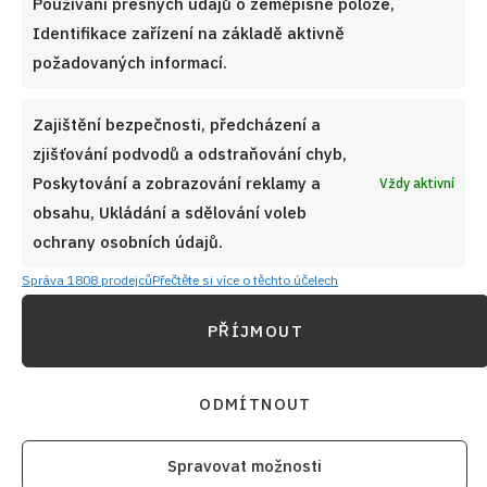
Používání přesných údajů o zeměpisné poloze,
Identifikace zařízení na základě aktivně
požadovaných informací.
Zajištění bezpečnosti, předcházení a
zjišťování podvodů a odstraňování chyb,
Poskytování a zobrazování reklamy a
Vždy aktivní
obsahu, Ukládání a sdělování voleb
ochrany osobních údajů.
Správa 1808 prodejců
Přečtěte si více o těchto účelech
Obrázkový kvíz o houbách, které rostou v Česku:
PŘÍJMOUT
Zkušení houbaři poznají 10/10 fotek bez problémů
5. 8. 2026
ODMÍTNOUT
Spravovat možnosti