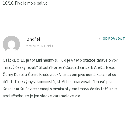
10/10. Pivo je moje palivo.
Ondřej
ODPOVĚDĚT
2 MĚSÍCE NAZPĚT
Otázka č. 10 je totální nesmysl… Co je v této otázce tmavé pivo?
Tmavý český ležák? Stout? Porter? Cascadian Dark Ale?…. Nebo
Černý Kozel a Černé Krušovice? V tmavém pivu nemá karamel co
dělat. To je výmysl komunistů, kteří tím obarvovali “tmavé pivo”.
Kozel ani Krušovice nemají s pivním stylem tmavý český ležák nic
společného, to je jen sladké karamelové zlo…