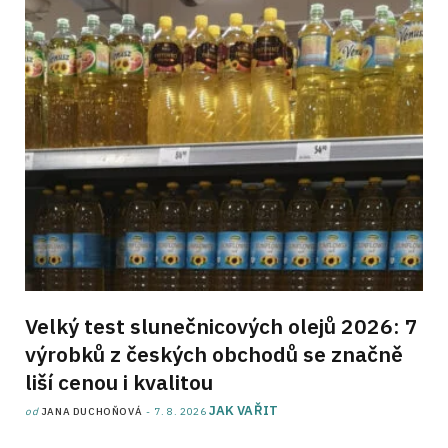
Velký test slunečnicových olejů 2026: 7
výrobků z českých obchodů se značně
liší cenou i kvalitou
JAK VAŘIT
od
JANA DUCHOŇOVÁ
7. 8. 2026