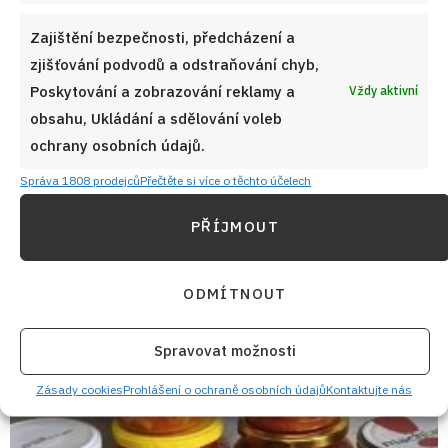
Zajištění bezpečnosti, předcházení a
zjišťování podvodů a odstraňování chyb,
Poskytování a zobrazování reklamy a
Vždy aktivní
obsahu, Ukládání a sdělování voleb
Pečený svítek s kakaem a cukrem podle prababičky:
ochrany osobních údajů.
Sladká dobrota z jednoho plechu, kterou mám v
paměti z dětství
Správa 1808 prodejců
Přečtěte si více o těchto účelech
8. 8. 2026
PŘÍJMOUT
ODMÍTNOUT
Spravovat možnosti
Zásady cookies
Prohlášení o ochraně osobních údajů
Kontaktujte nás