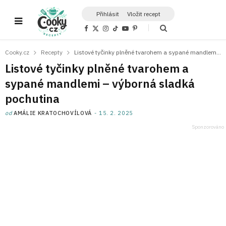
Přihlásit
Vložit recept
F
X
I
T
Y
P
a
(
n
i
o
i
c
T
s
k
u
n
e
w
t
T
T
t
Cooky.cz
Recepty
Listové tyčinky plněné tvarohem a sypané mandlemi – výborná sladká pochutina
b
i
a
o
u
e
o
t
g
k
b
r
Listové tyčinky plněné tvarohem a
o
t
r
e
e
k
e
a
s
sypané mandlemi – výborná sladká
r
m
t
)
pochutina
od
AMÁLIE KRATOCHOVÍLOVÁ
15. 2. 2025