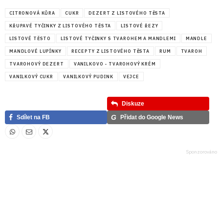
CITRONOVÁ KŮRA
CUKR
DEZERT Z LISTOVÉHO TĚSTA
KŘUPAVÉ TYČINKY Z LISTOVÉHO TĚSTA
LISTOVÉ ŘEZY
LISTOVÉ TĚSTO
LISTOVÉ TYČINKY S TVAROHEM A MANDLEMI
MANDLE
MANDLOVÉ LUPÍNKY
RECEPTY Z LISTOVÉHO TĚSTA
RUM
TVAROH
TVAROHOVÝ DEZERT
VANILKOVO - TVAROHOVÝ KRÉM
VANILKOVÝ CUKR
VANILKOVÝ PUDINK
VEJCE
Diskuze
G
Sdílet na FB
Přidat do Google News