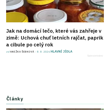
Jak na domácí lečo, které vás zahřeje v
zimě: Uchová chuť letních rajčat, paprik
a cibule po celý rok
HLAVNÍ JÍDLA
od
ANEŽKA ŠEBKOVÁ
8. 8. 2026
Články