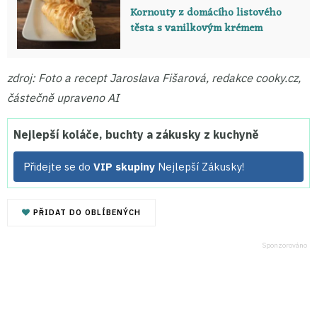
Kornouty z domácího listového
těsta s vanilkovým krémem
zdroj: Foto a recept Jaroslava Fišarová, redakce cooky.cz,
částečně upraveno AI
Nejlepší koláče, buchty a zákusky z kuchyně
Přidejte se do
VIP skupiny
Nejlepší Zákusky!
PŘIDAT DO OBLÍBENÝCH