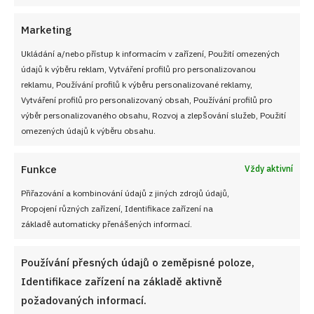
Marketing
Ukládání a/nebo přístup k informacím v zařízení, Použití omezených
PŘEDCHOZÍ RECEPT
DALŠÍ RECEPT
údajů k výběru reklam, Vytváření profilů pro personalizovanou
Nebeská Máňa: Krémový
Bramborový salát chutná
reklamu, Používání profilů k výběru personalizované reklamy,
zákusek s božskou chutí
nejlépe přesně takhle
Vytváření profilů pro personalizovaný obsah, Používání profilů pro
výběr personalizovaného obsahu, Rozvoj a zlepšování služeb, Použití
omezených údajů k výběru obsahu.
VYZKOUŠEJTE TAKÉ
Funkce
Vždy aktivní
Přiřazování a kombinování údajů z jiných zdrojů údajů,
Propojení různých zařízení, Identifikace zařízení na
základě automaticky přenášených informací.
Používání přesných údajů o zeměpisné poloze,
Identifikace zařízení na základě aktivně
požadovaných informací.