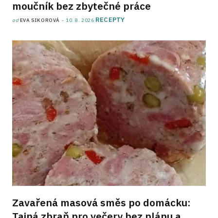
moučník bez zbytečné práce
RECEPTY
od
EVA SIKOROVÁ
10. 8. 2026
Zavařená masová směs po domácku:
Tajná zbraň pro večery bez plánu a