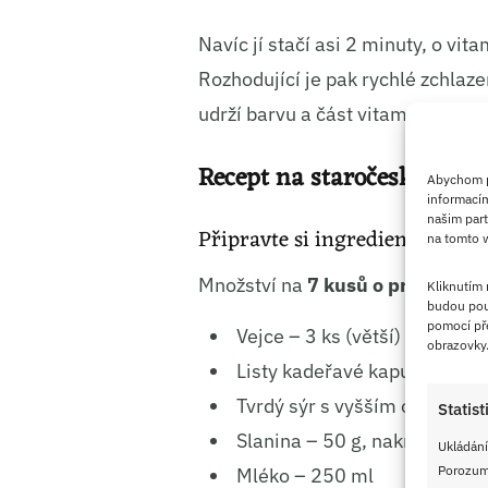
Navíc jí stačí asi 2 minuty, o vi
Rozhodující je pak rychlé zchlaze
udrží barvu a část vitamínů tak z
Recept na staročeské kapu
Abychom po
informacím
našim part
Připravte si ingredience
na tomto w
Množství na
7 kusů o průměru p
Kliknutím
budou pou
pomocí pře
Vejce – 3 ks (větší)
obrazovky
Listy kadeřavé kapusty (neb
Tvrdý sýr s vyšším obsahem 
Statist
Slanina – 50 g, nakrájená na
Ukládání
Porozumě
Mléko – 250 ml