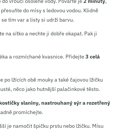
e do vroucí osolené vody. Povařte je
2 minuty
,
 přesuňte do mísy s ledovou vodou. Klidně
 se tím var a listy si udrží barvu.
e na sítko a nechte ji dobře okapat. Pak ji
mléka a rozmíchané kvasnice. Přidejte
3 celá
e po lžících obě mouky a také čajovou lžičku
husté, něco jako hutnější palačinkové těsto.
ostičky slaniny, nastrouhaný sýr a rozetřený
ladně promíchejte.
ší je namočit špičku prstu nebo lžičku. Mísu