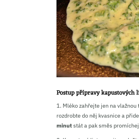
Ukládá
Postup přípravy kapustových l
1. Mléko zahřejte jen na vlažnou
rozdrobte do něj kvasnice a přid
minut
stát a pak směs promíchejt