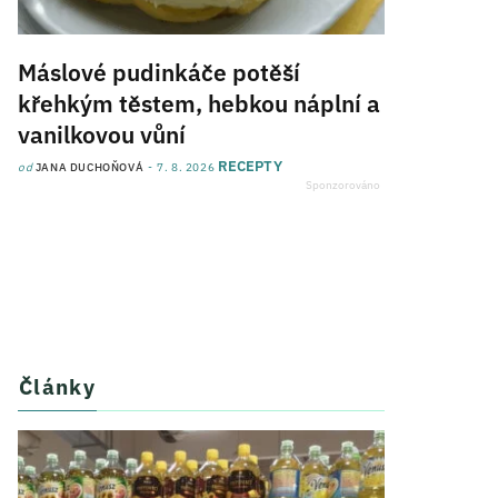
Máslové pudinkáče potěší
křehkým těstem, hebkou náplní a
vanilkovou vůní
RECEPTY
od
JANA DUCHOŇOVÁ
7. 8. 2026
Články