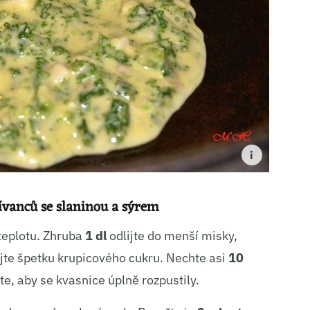
ní a sdělování voleb ochrany osobních údajů.
ívanců se slaninou a sýrem
 teplotu. Zhruba
1 dl
odlijte do menší misky,
ejte špetku krupicového cukru. Nechte asi
10
e, aby se kvasnice úplně rozpustily.