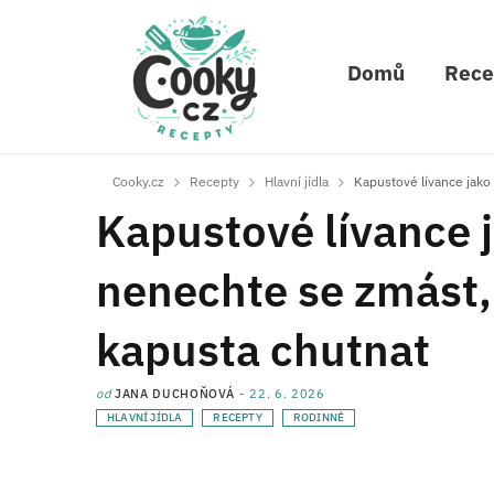
Domů
Rece
Cooky.cz
Recepty
Hlavní jídla
Kapustové lívance jako 
Kapustové lívance ja
nenechte se zmást,
kapusta chutnat
od
JANA DUCHOŇOVÁ
22. 6. 2026
HLAVNÍ JÍDLA
RECEPTY
RODINNÉ