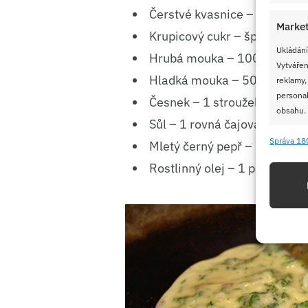
Čerstvé kvasnice – 8 g
Market
Krupicový cukr – špetka (pro
Ukládání
Hrubá mouka – 100 g
Vytvářen
Hladká mouka – 50 g
reklamy,
personal
Česnek – 1 stroužek, rozetře
obsahu.
Sůl – 1 rovná čajová lžička
Správa 18
Mletý černý pepř – ½ kávové 
Funkc
Rostlinný olej – 1 polévková 
Přiřazov
Identifi
Použív
základ
Zajišt
odstra