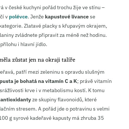
rá v české kuchyni pořád trochu žije ve stínu –
čí v
polévce
. Jenže
kapustové lívance
se
 kategorie. Zlatavé placky s křupavým okrajem,
aniny zvládnete připravit za méně než hodinu.
 přílohu i hlavní jídlo.
ěla zůstat jen na okraji talíře
eřavá, patří mezi zeleninu s opravdu slušným
usta je bohatá na vitamín C a K
; právě vitamín
 srážlivosti krve i v metabolismu kostí. K tomu
a antioxidanty
ze skupiny flavonoidů, které
ačním stresem. A pořád jde o potravinu s velmi
 100 g syrové kadeřavé kapusty má zhruba 35