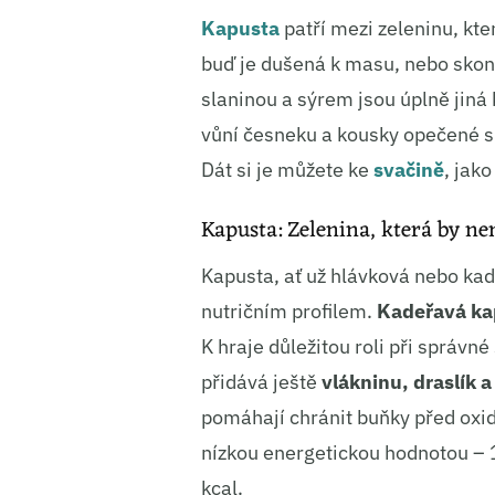
Kapusta
patří mezi zeleninu, kte
buď je dušená k masu, nebo skon
slaninou a sýrem jsou úplně jiná
vůní česneku a kousky opečené sl
Dát si je můžete ke
svačině
, jako
Kapusta: Zelenina, která by nem
Kapusta, ať už hlávková nebo kad
nutričním profilem.
Kadeřavá kap
K hraje důležitou roli při správné
přidává ještě
vlákninu, draslík 
pomáhají chránit buňky před oxid
nízkou energetickou hodnotou –
kcal.