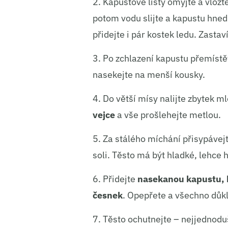
2. Kapustové listy omyjte a vložt
potom vodu slijte a kapustu hned
přidejte i pár kostek ledu. Zastaví
3. Po zchlazení kapustu přemístět
nasekejte na menší kousky.
4. Do větší mísy nalijte zbytek 
vejce
a vše prošlehejte metlou.
5. Za stálého míchání přisypávejt
soli. Těsto má být hladké, lehce 
6. Přidejte
nasekanou kapustu, k
česnek
. Opepřete a všechno důk
7. Těsto ochutnejte – nejjednoduš