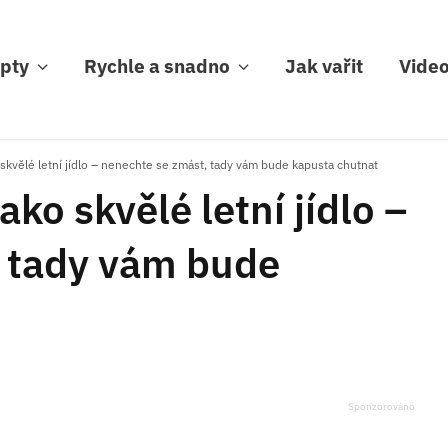
pty
Rychle a snadno
Jak vařit
Vide
skvělé letní jídlo – nenechte se zmást, tady vám bude kapusta chutnat
ko skvělé letní jídlo –
 tady vám bude