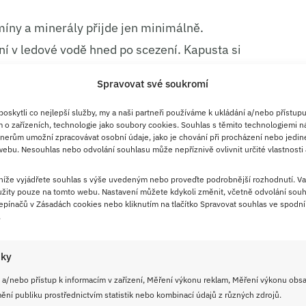
tamíny a minerály přijde jen minimálně.
ní v ledové vodě hned po scezení. Kapusta si
ůstane.
Spravovat své soukromí
stové lívance
skytli co nejlepší služby, my a naši partneři používáme k ukládání a/nebo přístupu
 o zařízeních, technologie jako soubory cookies. Souhlas s těmito technologiemi n
nerům umožní zpracovávat osobní údaje, jako je chování při procházení nebo jedin
ebu. Nesouhlas nebo odvolání souhlasu může nepříznivě ovlivnit určité vlastnosti 
řibližně 15 cm
:
 níže vyjádřete souhlas s výše uvedeným nebo proveďte podrobnější rozhodnutí. Va
žity pouze na tomto webu. Nastavení můžete kdykoli změnit, včetně odvolání souh
pínačů v Zásadách cookies nebo kliknutím na tlačítko Spravovat souhlas ve spodní 
.
o hlávkové) – 150 g
tuku – 50 g, nastrouhaný
iky
 kostičky
 a/nebo přístup k informacím v zařízení, Měření výkonu reklam, Měření výkonu obs
ní publiku prostřednictvím statistik nebo kombinací údajů z různých zdrojů.