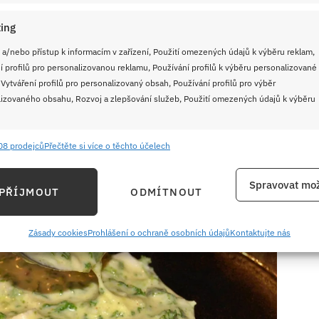
ing
 aktivaci kvasnic)
 a/nebo přístup k informacím v zařízení, Použití omezených údajů k výběru reklam,
í profilů pro personalizovanou reklamu, Používání profilů k výběru personalizované
 Vytváření profilů pro personalizovaný obsah, Používání profilů pro výběr
izovaného obsahu, Rozvoj a zlepšování služeb, Použití omezených údajů k výběru
ný se solí
08 prodejců
Přečtěte si více o těchto účelech
lžičky
e
Vždy
lžíce (na potírání pánve)
ání a kombinování údajů z jiných zdrojů údajů, Propojení různých zařízení,
Spravovat mož
PŘÍJMOUT
ODMÍTNOUT
kace zařízení na základě automaticky přenášených informací.
ání přesných údajů o zeměpisné poloze, Identifikace zařízení na
Zásady cookies
Prohlášení o ochraně osobních údajů
Kontaktujte nás
ě aktivně požadovaných informací.
ění bezpečnosti, předcházení a zjišťování podvodů a
ňování chyb, Poskytování a zobrazování reklamy a obsahu,
Vždy