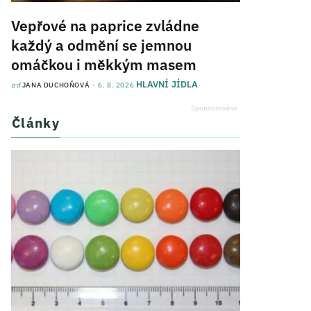
Vepřové na paprice zvládne
každý a odmění se jemnou
omáčkou i měkkým masem
HLAVNÍ JÍDLA
od
JANA DUCHOŇOVÁ
6. 8. 2026
Články