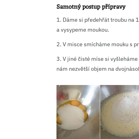
Samotný postup přípravy
Ukládá
1. Dáme si předehřát troubu na
a vysypeme moukou.
2. V misce smícháme mouku s pr
3. V jiné čisté míse si vyšlehám
nám nezvětší objem na dvojnáso