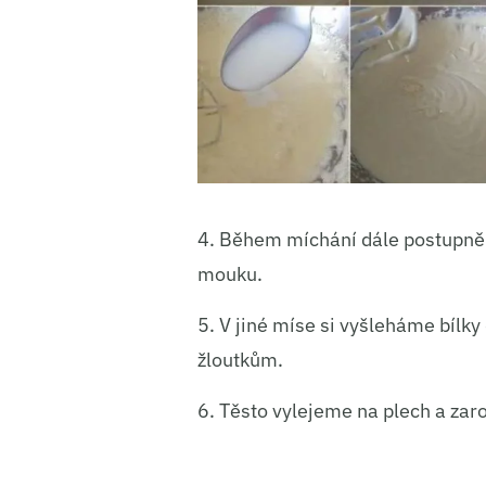
4. Během míchání dále postupn
mouku.
5. V jiné míse si vyšleháme bílky
žloutkům.
6. Těsto vylejeme na plech a za