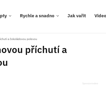
pty
Rychle a snadno
Jak vařit
Vide
íchutí a čokoládovou polevou
ovou příchutí a
ou