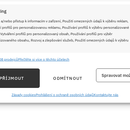
ing
 a/nebo přístup k informacím v zařízení, Použití omezených údajů k výběru reklam,
í profilů pro personalizovanou reklamu, Používání profilů k výběru personalizované
 Vytváření profilů pro personalizovaný obsah, Používání profilů pro výběr
izovaného obsahu, Rozvoj a zlepšování služeb, Použití omezených údajů k výběru
08 prodejců
Přečtěte si více o těchto účelech
e
Vždy
 (2 ml)
ání a kombinování údajů z jiných zdrojů údajů, Propojení různých zařízení,
Spravovat mož
PŘÍJMOUT
ODMÍTNOUT
kace zařízení na základě automaticky přenášených informací.
4 ml)
ání přesných údajů o zeměpisné poloze, Identifikace zařízení na
Zásady cookies
Prohlášení o ochraně osobních údajů
Kontaktujte nás
h surovin:
ě aktivně požadovaných informací.
ění bezpečnosti, předcházení a zjišťování podvodů a
ňování chyb, Poskytování a zobrazování reklamy a obsahu,
Vždy