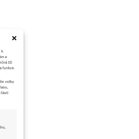
 k
ám a
ečná ID
a funkce.
še volby
lasu,
části
ahu,