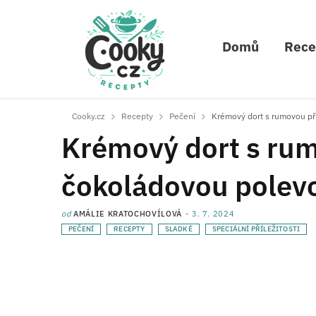
Domů
Rece
Cooky.cz
Recepty
Pečení
Krémový dort s rumovou př
Krémový dort s rum
čokoládovou polev
od
AMÁLIE KRATOCHOVÍLOVÁ
3. 7. 2024
PEČENÍ
RECEPTY
SLADKÉ
SPECIÁLNÍ PŘÍLEŽITOSTI