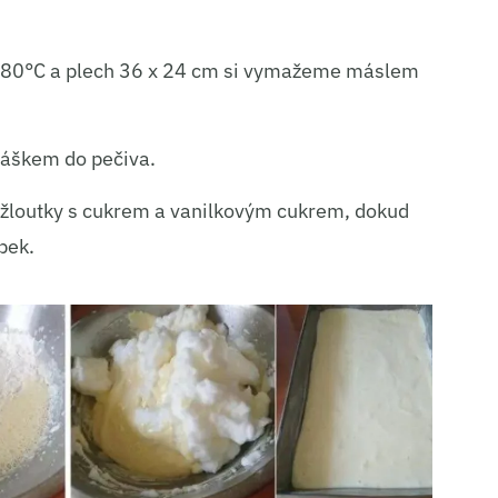
ní a sdělování voleb ochrany osobních údajů.
 180°C a plech 36 x 24 cm si vymažeme máslem
áškem do pečiva.
e žloutky s cukrem a vanilkovým cukrem, dokud
bek.