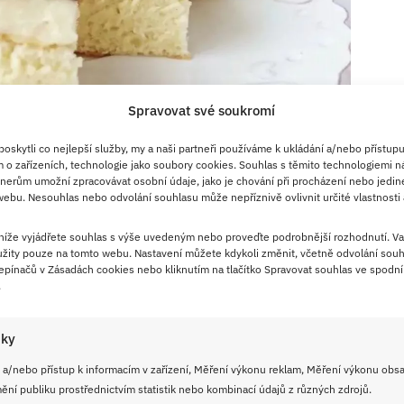
Spravovat své soukromí
skytli co nejlepší služby, my a naši partneři používáme k ukládání a/nebo přístupu
 o zařízeních, technologie jako soubory cookies. Souhlas s těmito technologiemi n
nerům umožní zpracovávat osobní údaje, jako je chování při procházení nebo jedin
ebu. Nesouhlas nebo odvolání souhlasu může nepříznivě ovlivnit určité vlastnosti 
to suroviny:
 níže vyjádřete souhlas s výše uvedeným nebo proveďte podrobnější rozhodnutí. Va
žity pouze na tomto webu. Nastavení můžete kdykoli změnit, včetně odvolání souh
pínačů v Zásadách cookies nebo kliknutím na tlačítko Spravovat souhlas ve spodní 
.
iky
 a/nebo přístup k informacím v zařízení, Měření výkonu reklam, Měření výkonu obs
ní publiku prostřednictvím statistik nebo kombinací údajů z různých zdrojů.