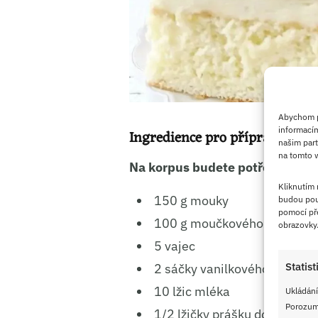
Abychom po
informacím
Ingredience pro přípravu
našim part
na tomto w
Na korpus budete potřebovat ty
Kliknutím
150 g mouky
budou pou
pomocí pře
100 g moučkového cukru
obrazovky
5 vajec
Statist
2 sáčky vanilkového cukru
10 lžic mléka
Ukládání
Porozumě
1/2 lžičky prášku do pečiva