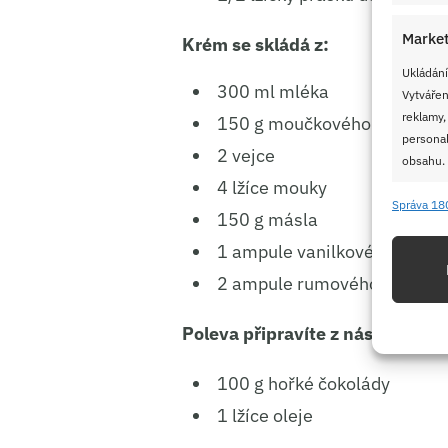
Market
Krém se skládá z:
Ukládání
300 ml mléka
Vytvářen
reklamy,
150 g moučkového cukru
personal
2 vejce
obsahu.
4 lžíce mouky
Správa 18
Funkc
150 g másla
1 ampule vanilkového aroma
Přiřazov
Identifi
2 ampule rumového aroma (
Použív
Poleva připravíte z následujícíc
základ
100 g hořké čokolády
Zajišt
1 lžíce oleje
odstra