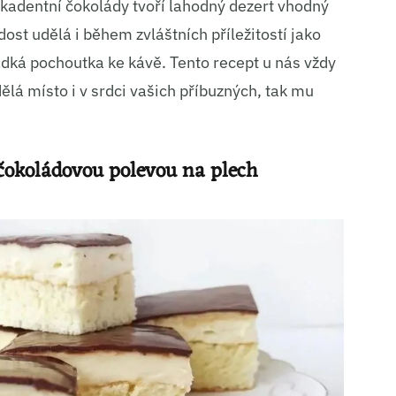
adentní čokolády tvoří lahodný dezert vhodný
ost udělá i během zvláštních příležitostí jako
dká pochoutka ke kávě. Tento recept u nás vždy
dělá místo i v srdci vašich příbuzných, tak mu
čokoládovou polevou na plech