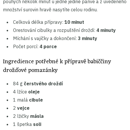
pouhých několik minut u jedné jediné pánve a z uvedeného
množství surovin hravě nasytíte celou rodinu.
Celková délka přípravy:
10 minut
Orestování cibulky a rozpuštění droždí:
4 minuty
Míchání s vajíčky a dokončení:
3 minuty
Počet porcí:
4 porce
Ingredience potřebné k přípravě babiččiny
drožďové pomazánky
84 g
čerstvého droždí
4 lžíce
oleje
1 malá
cibule
2
vejce
2 lžičky
másla
1 špetka
soli