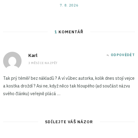
7. 8. 2026
1
KOMENTÁŘ
Karl
ODPOVĚDĚT
3 MĚSÍCE NAZPĚT
Tak prý téměř bez nákladů ? A ví vůbec autorka, kolik dnes stojí vejce
a kostka droždí ? Asi ne, když něco tak hloupého (ad součást názvu
svého článku) veřejně plácá …
SDÍLEJTE VÁŠ NÁZOR