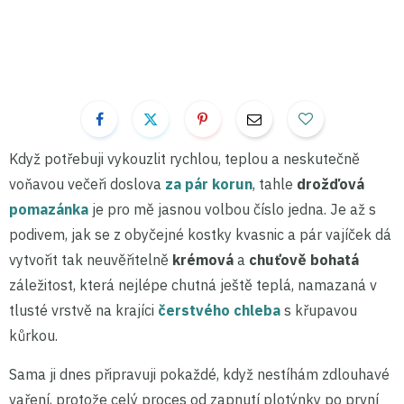
Když potřebuji vykouzlit rychlou, teplou a neskutečně
voňavou večeři doslova
za pár korun
, tahle
drožďová
pomazánka
je pro mě jasnou volbou číslo jedna. Je až s
podivem, jak se z obyčejné kostky kvasnic a pár vajíček dá
vytvořit tak neuvěřitelně
krémová
a
chuťově bohatá
záležitost, která nejlépe chutná ještě teplá, namazaná v
tlusté vrstvě na krajíci
čerstvého chleba
s křupavou
kůrkou.
Sama ji dnes připravuji pokaždé, když nestíhám zdlouhavé
vaření, protože celý proces od zapnutí plotýnky po první