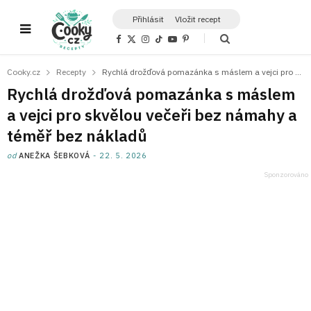
Přihlásit
Vložit recept
F
X
I
T
Y
P
a
(
n
i
o
i
c
T
s
k
u
n
e
w
t
T
T
t
Cooky.cz
Recepty
Rychlá drožďová pomazánka s máslem a vejci pro skvělou večeři bez námahy a téměř bez nákladů
b
i
a
o
u
e
o
t
g
k
b
r
Rychlá drožďová pomazánka s máslem
o
t
r
e
e
k
e
a
s
a vejci pro skvělou večeři bez námahy a
r
m
t
)
téměř bez nákladů
od
ANEŽKA ŠEBKOVÁ
22. 5. 2026