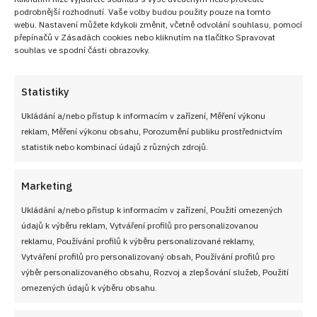
podrobnější rozhodnutí. Vaše volby budou použity pouze na tomto
webu. Nastavení můžete kdykoli změnit, včetně odvolání souhlasu, pomocí
přepínačů v Zásadách cookies nebo kliknutím na tlačítko Spravovat
souhlas ve spodní části obrazovky.
CELÝ KMÍN
ČERSTVÉ DROŽDÍ
ČESKÁ KUCHYNĚ
CIBULE
Statistiky
DOMÁCÍ VAŘENÍ
DROŽĎOVÁ POMAZÁNKA
JARNÍ SEZÓNA
KVASNICE
LEVNÉ RECEPTY
MÁSLO
MLETÝ PEPŘ
OLEJ
POMAZÁNKA
Ukládání a/nebo přístup k informacím v zařízení, Měření výkonu
PŘÍPRAVA NA PÁNVI
RETRO POMAZÁNKA
RETRO RECEPT
reklam, Měření výkonu obsahu, Porozumění publiku prostřednictvím
statistik nebo kombinací údajů z různých zdrojů.
RODINNÉ JÍDLO
RYCHLÁ VEČEŘE
SNADNÉ RECEPTY
SŮL
TEPLÉ JÍDLO
VEJCE
Marketing
Diskuze
Ukládání a/nebo přístup k informacím v zařízení, Použití omezených
G
Sdílet na FB
Přidat do Google News
údajů k výběru reklam, Vytváření profilů pro personalizovanou
reklamu, Používání profilů k výběru personalizované reklamy,
Vytváření profilů pro personalizovaný obsah, Používání profilů pro
výběr personalizovaného obsahu, Rozvoj a zlepšování služeb, Použití
omezených údajů k výběru obsahu.