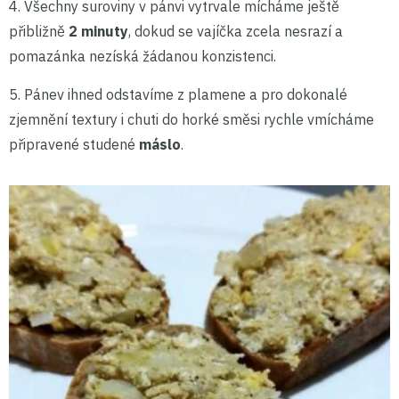
4. Všechny suroviny v pánvi vytrvale mícháme ještě
přibližně
2 minuty
, dokud se vajíčka zcela nesrazí a
pomazánka nezíská žádanou konzistenci.
5. Pánev ihned odstavíme z plamene a pro dokonalé
zjemnění textury i chuti do horké směsi rychle vmícháme
připravené studené
máslo
.