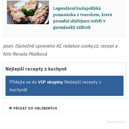
Legendární budapešťská
pomazánka s tvarohem, která
promění obyčejnou večeři v
gurmánský zážitek
pozn. částečně upraveno AI, redakce cooky.cz, recept a
foto Renata Malíková
Nejlepší recepty z kuchyně
Přidejte se do
VIP skupiny
Nejlepší recepty z
kuchyně!
PŘIDAT DO OBLÍBENÝCH