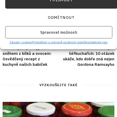
ODMÍTNOUT
Spravovat možnosti
PŘEDCHOZÍ RECEPT
DALŠÍ RECEPT
Zásady cookies
Prohlášení o ochraně osobních údajů
Kontaktujte nás
Jak na rýžový nákyp se
Test znalostí o světových
sněhem z bílků a ovocem:
šéfkuchařích: 10 otázek
Osvědčený recept z
ukáže, kdo dobře zná nejen
kuchyně našich babiček
Gordona Ramsayho
VYZKOUŠEJTE TAKÉ