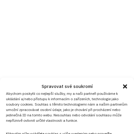
Spravovat své soukromí
Abychom poskytli co nejlepší služby, my a naši partneři používáme k
ukládání a/nebo přístupu k informacím o zařízeních, technologie jako
soubory cookies. Souhlas s těmito technologiemi nám a našim partnerům
umožní zpracovávat osobní údaje, jako je chování při procházení nebo
jedinečná ID na tomto webu. Nesouhlas nebo odvolání souhlasu může
nepříznivě ovlivnit určité vlastnosti a funkce.
Kliknutím níže vyjádřete souhlas s výše uvedeným nebo proveďte