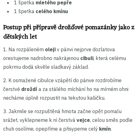
1 špetka
mletého pepře
1 špetka
celého kmínu
Postup při přípravě drožďové pomazánky jako z
dětských let
1. Na rozpáleném
oleji
v pánvi nejprve dozlatova
orestujeme nadrobno nakrájenou
cibuli
, která celému
pokrmu dodá skvěle sladkavý základ.
2. K osmažené cibulce vzápětí do pánve rozdrobíme
čerstvé
droždí
a za stálého míchání ho na mírném ohni
necháme úplně rozpustit na tekutou kašičku.
3. Jakmile se rozpuštěná hmota začne opět pomalu
srážet, vyklepneme k ní čerstvá
vejce
, celou směs podle
chuti osolíme, opepříme a přisypeme celý
kmín
.