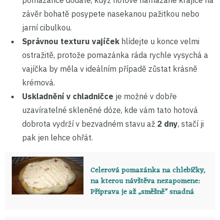
pomazánce dodáte, když hotové namazané krajíce na
závěr bohatě posypete nasekanou pažitkou nebo
jarní cibulkou.
Správnou texturu vajíček
hlídejte u konce velmi
ostražitě, protože pomazánka ráda rychle vysychá a
vajíčka by měla v ideálním případě zůstat krásně
krémová.
Uskladnění v chladničce
je možné v dobře
uzavíratelné skleněné dóze, kde vám tato hotová
dobrota vydrží v bezvadném stavu až
2 dny
, stačí ji
pak jen lehce ohřát.
Celerová pomazánka na chlebíčky,
na kterou návštěva nezapomene:
Příprava je až „směšně“ snadná