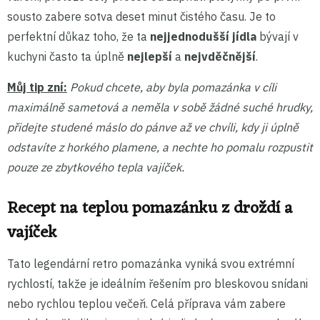
sousto zabere sotva deset minut čistého času. Je to
perfektní důkaz toho, že ta
nejjednodušší jídla
bývají v
kuchyni často ta úplně
nejlepší
a
nejvděčnější
.
Můj tip zní:
Pokud chcete, aby byla pomazánka v cíli
maximálně sametová a neměla v sobě žádné suché hrudky,
přidejte studené máslo do pánve až ve chvíli, kdy ji úplně
odstavíte z horkého plamene, a nechte ho pomalu rozpustit
pouze ze zbytkového tepla vajíček.
Recept na teplou pomazánku z droždí a
vajíček
Tato legendární retro pomazánka vyniká svou extrémní
rychlostí, takže je ideálním řešením pro bleskovou snídani
nebo rychlou teplou večeři. Celá příprava vám zabere