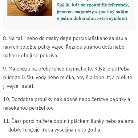
524 18, kde se snoubí říz feferonek,
jemnost majonézy a poctivý salám
v jednu dokonalou retro symfonii
8. Na talíř nebo do misky dejte porci vlašského salátu a
navrch položte půlky vajec. Řeznou stranou dolů nebo
nahoru, obojí se používá.
9. Majonézu na přeliv lehce rozmíchejte. Když je potřeba,
přidejte lžičku vody nebo mléka, aby šla lépe lít, a přelijte
jí vejce i salát.
10. Dozdobte proužky nakládané nebo čerstvé papriky a
nasekanou petrželkou.
11. Část porcí můžete doplnit plátkem šunky nebo salámu
— dobře funguje třeba vysočina nebo gothaj.