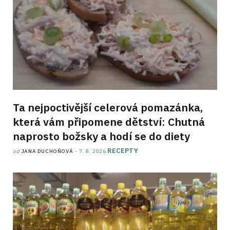
Ta nejpoctivější celerová pomazánka,
která vám připomene dětství: Chutná
naprosto božsky a hodí se do diety
RECEPTY
od
JANA DUCHOŇOVÁ
7. 8. 2026