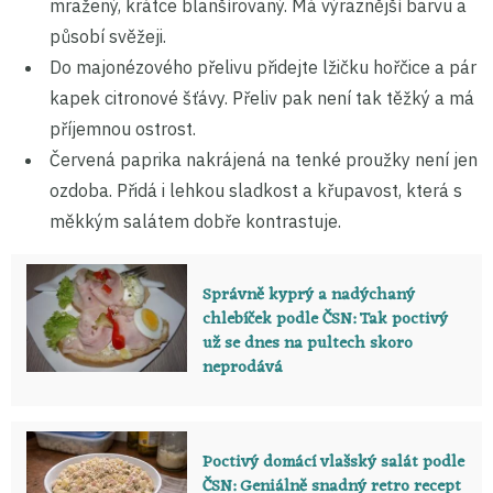
mražený, krátce blanšírovaný. Má výraznější barvu a
působí svěžeji.
Do majonézového přelivu přidejte lžičku hořčice a pár
kapek citronové šťávy. Přeliv pak není tak těžký a má
příjemnou ostrost.
Červená paprika nakrájená na tenké proužky není jen
ozdoba. Přidá i lehkou sladkost a křupavost, která s
měkkým salátem dobře kontrastuje.
Správně kyprý a nadýchaný
chlebíček podle ČSN: Tak poctivý
už se dnes na pultech skoro
neprodává
Poctivý domácí vlašský salát podle
ČSN: Geniálně snadný retro recept