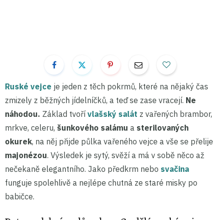
Ruské vejce
je jeden z těch pokrmů, které na nějaký čas
zmizely z běžných jídelníčků, a teď se zase vracejí.
Ne
náhodou.
Základ tvoří
vlašský salát
z vařených brambor,
mrkve, celeru,
šunkového salámu
a
sterilovaných
okurek
, na něj přijde půlka vařeného vejce a vše se přelije
majonézou
. Výsledek je sytý, svěží a má v sobě něco až
nečekaně elegantního. Jako předkrm nebo
svačina
funguje spolehlivě a nejlépe chutná ze staré misky po
babičce.