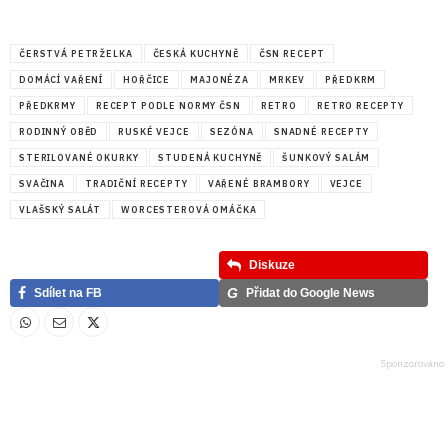
ČERSTVÁ PETRŽELKA
ČESKÁ KUCHYNĚ
ČSN RECEPT
DOMÁCÍ VAŘENÍ
HOŘČICE
MAJONÉZA
MRKEV
PŘEDKRM
PŘEDKRMY
RECEPT PODLE NORMY ČSN
RETRO
RETRO RECEPTY
RODINNÝ OBĚD
RUSKÉ VEJCE
SEZÓNA
SNADNÉ RECEPTY
STERILOVANÉ OKURKY
STUDENÁ KUCHYNĚ
ŠUNKOVÝ SALÁM
SVAČINA
TRADIČNÍ RECEPTY
VAŘENÉ BRAMBORY
VEJCE
VLAŠSKÝ SALÁT
WORCESTEROVÁ OMÁČKA
Diskuze
G
Sdílet na FB
Přidat do Google News