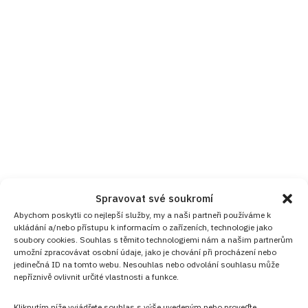
Spravovat své soukromí
Abychom poskytli co nejlepší služby, my a naši partneři používáme k
ukládání a/nebo přístupu k informacím o zařízeních, technologie jako
soubory cookies. Souhlas s těmito technologiemi nám a našim partnerům
umožní zpracovávat osobní údaje, jako je chování při procházení nebo
jedinečná ID na tomto webu. Nesouhlas nebo odvolání souhlasu může
nepříznivě ovlivnit určité vlastnosti a funkce.
Kliknutím níže vyjádřete souhlas s výše uvedeným nebo proveďte