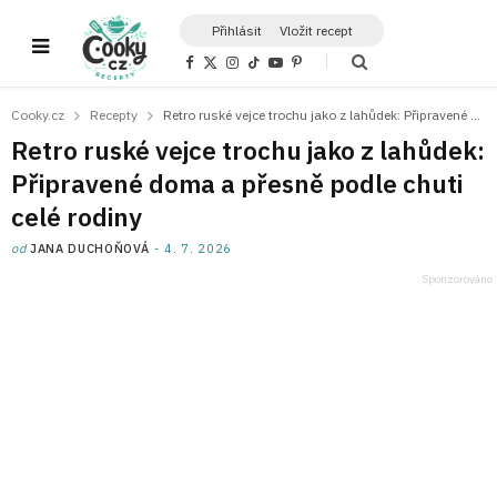
Přihlásit
Vložit recept
F
X
I
T
Y
P
a
(
n
i
o
i
c
T
s
k
u
n
e
w
t
T
T
t
Cooky.cz
Recepty
Retro ruské vejce trochu jako z lahůdek: Připravené doma a přesně podle chuti celé rodiny
b
i
a
o
u
e
o
t
g
k
b
r
Retro ruské vejce trochu jako z lahůdek:
o
t
r
e
e
k
e
a
s
Připravené doma a přesně podle chuti
r
m
t
)
celé rodiny
od
JANA DUCHOŇOVÁ
4. 7. 2026