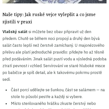
Naše tipy: Jak ruské vejce vylepšit a co jsme
zjistili v praxi
Vlašský salát
si můžete bez obav připravit už den
předem. Chutě se během noci propojí a druhý den bývá
salát často lepší než čerstvě zamíchaný. U majonézového
přelivu ale platí jednoduché pravidlo: přidejte ho až těsně
před podáváním. Jinak salát pustí vodu a výsledná podoba
ztratí pevnost i vzhled. Servírování ve staré hluboké misce
po babičce je spíš detail, ale k takovému pokrmu prostě
sedí.
Část porcí udělejte se šunkou, část se salámem — na
stole to působí pestře a každý si vybere.
Místo sterilovaného hrášku zkuste čerstvý nebo