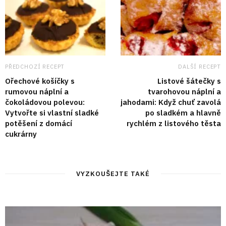
PŘEDCHOZÍ RECEPT
DALŠÍ RECEPT
Ořechové košíčky s
Listové šátečky s
rumovou náplní a
tvarohovou náplní a
čokoládovou polevou:
jahodami: Když chuť zavolá
Vytvořte si vlastní sladké
po sladkém a hlavně
potěšení z domácí
rychlém z listového těsta
cukrárny
VYZKOUŠEJTE TAKÉ