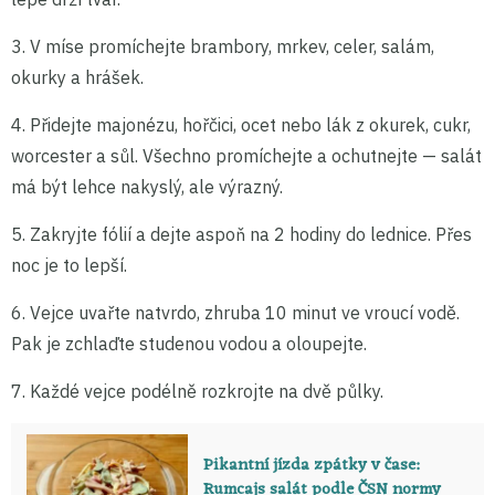
3. V míse promíchejte brambory, mrkev, celer, salám,
okurky a hrášek.
4. Přidejte majonézu, hořčici, ocet nebo lák z okurek, cukr,
worcester a sůl. Všechno promíchejte a ochutnejte — salát
má být lehce nakyslý, ale výrazný.
5. Zakryjte fólií a dejte aspoň na 2 hodiny do lednice. Přes
noc je to lepší.
6. Vejce uvařte natvrdo, zhruba 10 minut ve vroucí vodě.
Pak je zchlaďte studenou vodou a oloupejte.
7. Každé vejce podélně rozkrojte na dvě půlky.
Pikantní jízda zpátky v čase:
Rumcajs salát podle ČSN normy