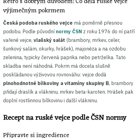
Retro s dobrým důvodem: Co dělá ruské vejce
výjimečným pokrmem
Česká podoba ruského vejce
má poměrně přesnou
podobu. Podle původní
normy ČSN
z roku 1976 do ní patří
vařené vejce,
vlašský salát
(brambory, mrkev, celer,
šunkový salám, okurky, hrášek), majonéza a na ozdobu
zelenina, typicky červená paprika nebo petrželka. Tato
skladba není náhodná. Pokrm má docela slušně
poskládanou výživovou rovnováhu: vejce dodá
plnohodnotné bílkoviny a vitamíny skupiny B
, brambory
přidají draslík a vlákninu, mrkev beta-karoten. Hrášek pak
doplní rostlinnou bílkovinu i další vlákninu.
Recept na ruské vejce podle ČSN normy
Připravte si ingredience