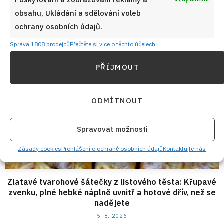
6. 8. 2026
obsahu, Ukládání a sdělování voleb
ochrany osobních údajů.
Správa 1808 prodejců
Přečtěte si více o těchto účelech
PŘÍJMOUT
ODMÍTNOUT
Spravovat možnosti
Zásady cookies
Prohlášení o ochraně osobních údajů
Kontaktujte nás
Zlatavé tvarohové šátečky z listového těsta: Křupavé
zvenku, plné hebké náplně uvnitř a hotové dřív, než se
nadějete
5. 8. 2026