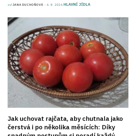
HLAVNÍ JÍDLA
od
JANA DUCHOŇOVÁ
6. 8. 2026
Jak uchovat rajčata, aby chutnala jako
čerstvá i po několika měsících: Díky
snadným postupům si poradí každý