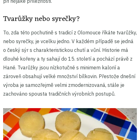
při nějaké příležitosti.
Tvarůžky nebo syrečky?
To, zda této pochutině s tradicí z Olomouce říkáte tvarůžky,
nebo syrečky, je vcelku jedno. V každém případě se jedná
o český sýr s charakteristickou chutí a vůní. Historie má
dlouhé kořeny a ty sahají do 15. století a pochází právě z
Hané. Tvarůžky jsou nízkotučné s minimem kalorií a
zároveň obsahují velké množství bílkovin. Přestože dnešní
výroba je samozřejmě velmi zmodernizovaná, stále je
zachováno spousta tradičních výrobních postupů.