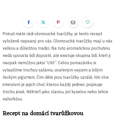
Pokud máte rádi olomoucké tvarůžky, je tento recept
vyloženě napsaný pro vás. Olomoucké tvarůžky mají u nás
velkou a důležitou tradici. Na tuto aromatickou pochutinu
nedá spousta lidí dopustit, ale existuje skupina lidí, kteří ji
naopak nemůžou jaksi “cítit”. Celou pomazánku si
vylepšíme trochou salámu, uvařeným vejcem a bílým
řeckým jogurtem. Čím déle jsou tvarůžky uzrálé, tím více
intenzivní je jejich chuť, kterou každý jedinec popisuje
trochu jinak. Někteří jako slanou, jiní kyselou nebo lehce
nahořklou.
Recept na domácí tvarůžkovou