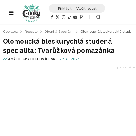
Přihlásit
Vložit recept
F
X
I
T
Y
P
a
(
n
i
o
i
c
T
s
k
u
n
e
w
t
T
T
t
Cooky.cz
Recepty
Dietní & Speciální
Olomoucká bleskurychlá studená specialita: Tvarůžková pomazánka
b
i
a
o
u
e
o
t
g
k
b
r
Olomoucká bleskurychlá studená
o
t
r
e
e
k
e
a
s
specialita: Tvarůžková pomazánka
r
m
t
)
od
AMÁLIE KRATOCHOVÍLOVÁ
22. 6. 2024