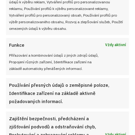
údajů k výběru reklam, Vytváření profilů pro personalizovanou
reklamu, Používání profilů k výběru personalizované reklamy,
VYZKOUŠEJTE TAKÉ
Vytváření profilů pro personalizovaný obsah, Používání profilů pro
výběr personalizovaného obsahu, Rozvoj a zlepšování služeb, Použití
omezených údajů k výběru obsahu.
Funkce
Vždy aktivní
Přiřazování a kombinování údajů z jiných zdrojů údajů,
Propojení různých zařízení, Identifikace zařízení na
základě automaticky přenášených informací.
Používání přesných údajů o zeměpisné poloze,
Identifikace zařízení na základě aktivně
požadovaných informací.
Zajištění bezpečnosti, předcházení a
zjišťování podvodů a odstraňování chyb,
Vynikající obrácený řízek, který klasiku strčí do kapsy:
Tento geniální trik si ihned zamilujete
Poskytování a zobrazování reklamy a
Vždy aktivní