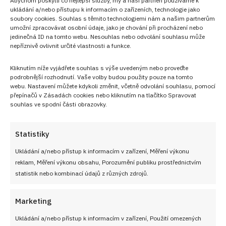
ukládání a/nebo přístupu k informacím o zařízeních, technologie jako
soubory cookies. Souhlas s těmito technologiemi nám a našim partnerům
umožní zpracovávat osobní údaje, jako je chování při procházení nebo
jedinečná ID na tomto webu. Nesouhlas nebo odvolání souhlasu může
nepříznivě ovlivnit určité vlastnosti a funkce.
Kliknutím níže vyjádřete souhlas s výše uvedeným nebo proveďte
podrobnější rozhodnutí. Vaše volby budou použity pouze na tomto
webu. Nastavení můžete kdykoli změnit, včetně odvolání souhlasu, pomocí
přepínačů v Zásadách cookies nebo kliknutím na tlačítko Spravovat
souhlas ve spodní části obrazovky.
Statistiky
Ukládání a/nebo přístup k informacím v zařízení, Měření výkonu
reklam, Měření výkonu obsahu, Porozumění publiku prostřednictvím
PŘEDCHOZÍ RECEPT
DALŠÍ RECEPT
statistik nebo kombinací údajů z různých zdrojů.
Dort Tosca: Sladká
Krémový Jogurtový koláč
kombinace máku a
zcela bez nutnosti použití
vanilkového krému, kokosu
mouky – rychlý, snadný a
Marketing
a polevy
nadýchaný
Ukládání a/nebo přístup k informacím v zařízení, Použití omezených