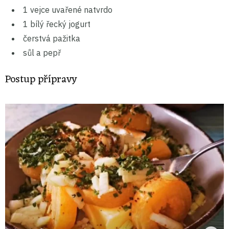
1 vejce uvařené natvrdo
1 bílý řecký jogurt
čerstvá pažitka
sůl a pepř
Postup přípravy