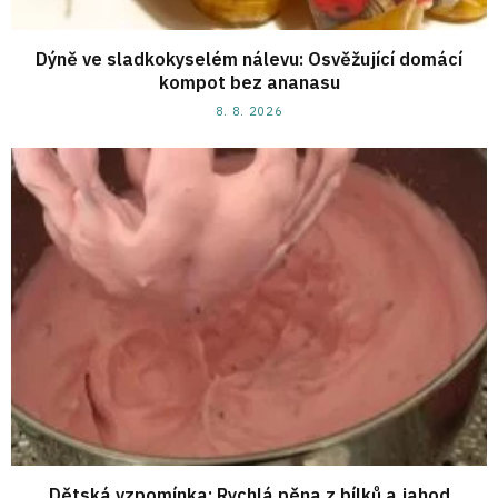
Dýně ve sladkokyselém nálevu: Osvěžující domácí
kompot bez ananasu
8. 8. 2026
Dětská vzpomínka: Rychlá pěna z bílků a jahod