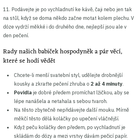
11. Podávejte je po vychladnutí ke kávě, čaji nebo jen tak
na stůl, když se doma někdo začne motat kolem plechu. V
dóze vydrží měkké i do druhého dne, nejlepší jsou ale v
den pečení.
Rady našich babiček hospodyněk a pár věcí,
které se hodí vědět
Chcete-li menší svatební styl, udělejte drobnější
kousky a zkraťte pečení zhruba o
2 až 4 minuty
.
Povidla
je dobré předem promíchat lžičkou, aby se
lépe nanášela a netahala s sebou tvaroh.
Na těsto zbytečně nepřidávejte další mouku. Mírně
měkčí těsto dělá koláčky po upečení vláčnější.
Když peču koláčky den předem, po vychladnutí je
skládám do dózy a mezi vrstvy dávám pečicí papír.