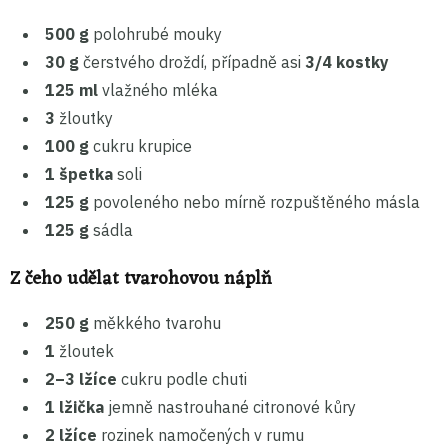
500 g
polohrubé mouky
30 g
čerstvého droždí, případně asi
3/4 kostky
125 ml
vlažného mléka
3
žloutky
100 g
cukru krupice
1 špetka
soli
125 g
povoleného nebo mírně rozpuštěného másla
125 g
sádla
Z čeho udělat tvarohovou náplň
250 g
měkkého tvarohu
1
žloutek
2–3 lžíce
cukru podle chuti
1 lžička
jemně nastrouhané citronové kůry
2 lžíce
rozinek namočených v rumu