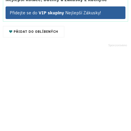
Přidejte se do
VIP skupiny
Nejlepší Zákusky!
PŘIDAT DO OBLÍBENÝCH