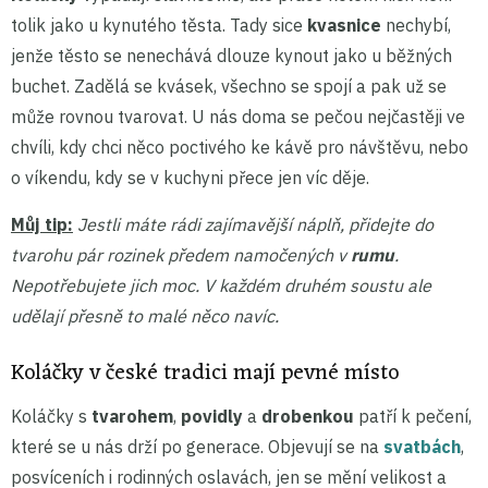
tolik jako u kynutého těsta. Tady sice
kvasnice
nechybí,
jenže těsto se nenechává dlouze kynout jako u běžných
buchet. Zadělá se kvásek, všechno se spojí a pak už se
může rovnou tvarovat. U nás doma se pečou nejčastěji ve
chvíli, kdy chci něco poctivého ke kávě pro návštěvu, nebo
o víkendu, kdy se v kuchyni přece jen víc děje.
Můj tip:
Jestli máte rádi zajímavější náplň, přidejte do
tvarohu pár rozinek předem namočených v
rumu
.
Nepotřebujete jich moc. V každém druhém soustu ale
udělají přesně to malé něco navíc.
Koláčky v české tradici mají pevné místo
Koláčky s
tvarohem
,
povidly
a
drobenkou
patří k pečení,
které se u nás drží po generace. Objevují se na
svatbách
,
posvíceních i rodinných oslavách, jen se mění velikost a