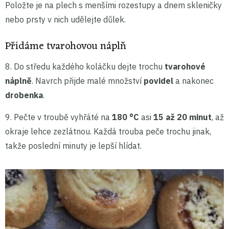
Položte je na plech s menšími rozestupy a dnem skleničky
nebo prsty v nich udělejte důlek.
Přidáme tvarohovou náplň
8. Do středu každého koláčku dejte trochu
tvarohové
náplně
. Navrch přijde malé množství
povidel
a nakonec
drobenka
.
9. Pečte v troubě vyhřáté na
180 °C
asi
15 až 20 minut
, až
okraje lehce zezlátnou. Každá trouba peče trochu jinak,
takže poslední minuty je lepší hlídat.