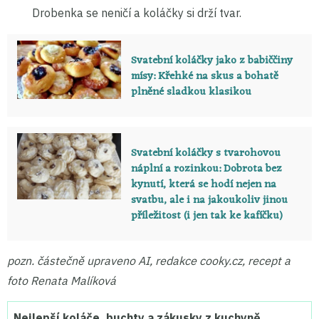
Drobenka se neničí a koláčky si drží tvar.
Svatební koláčky jako z babiččiny
mísy: Křehké na skus a bohatě
plněné sladkou klasikou
Svatební koláčky s tvarohovou
náplní a rozinkou: Dobrota bez
kynutí, která se hodí nejen na
svatbu, ale i na jakoukoliv jinou
příležitost (i jen tak ke kafíčku)
pozn. částečně upraveno AI, redakce cooky.cz, recept a
foto Renata Malíková
Nejlepší koláče, buchty a zákusky z kuchyně