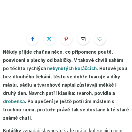
Někdy přijde chuť na něco, co připomene poutě,
posvícení a plechy od babičky. V takové chvíli sahám
po těchto rychlých
nekynutých koláčcích
. Hotové jsou
bez dlouhého čekání, těsto se dobře tvaruje a díky
máslu
,
sádlu
a tvarohové náplni zůstávají měkké i
druhý den. Navrch patří klasika:
tvaroh, povidla a
drobenka
. Po upečení je ještě potírám máslem s
trochou rumu, protože právě tak se dostane k té staré
známé chuti.
Koláčky
vypadají slavnostně, ale práce kolem nich není