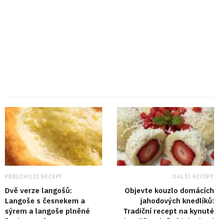
PŘEDCHOZÍ RECEPT
DALŠÍ RECEPT
Dvě verze langošů:
Objevte kouzlo domácích
Langoše s česnekem a
jahodových knedlíků:
sýrem a langoše plněné
Tradiční recept na kynuté