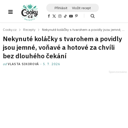
Přihlásit
Vložit recept
F
X
I
T
Y
P
a
(
n
i
o
i
c
T
s
k
u
n
e
w
t
T
T
t
Cooky.cz
Recepty
Nekynuté koláčky s tvarohem a povidly jsou jemné, voňavé a hotové za chvíli bez dlouhého čekání
b
i
a
o
u
e
o
t
g
k
b
r
Nekynuté koláčky s tvarohem a povidly
o
t
r
e
e
k
e
a
s
jsou jemné, voňavé a hotové za chvíli
r
m
t
)
bez dlouhého čekání
od
VLASTA SIKOROVÁ
5. 7. 2026