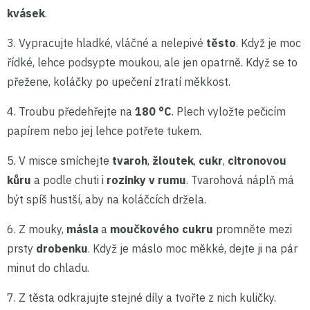
kvásek
.
3. Vypracujte hladké, vláčné a nelepivé
těsto
. Když je moc
řídké, lehce podsypte moukou, ale jen opatrně. Když se to
přežene, koláčky po upečení ztratí měkkost.
4. Troubu předehřejte na
180 °C
. Plech vyložte pečicím
papírem nebo jej lehce potřete tukem.
5. V misce smíchejte
tvaroh
,
žloutek
,
cukr
,
citronovou
kůru
a podle chuti i
rozinky v rumu
. Tvarohová náplň má
být spíš hustší, aby na koláčcích držela.
6. Z mouky,
másla
a
moučkového cukru
promněte mezi
prsty
drobenku
. Když je máslo moc měkké, dejte ji na pár
minut do chladu.
7. Z těsta odkrajujte stejné díly a tvořte z nich kuličky.