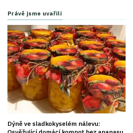
Právě jsme uvařili
Dýně ve sladkokyselém nálevu:
Osvěžující domácí kompot bez ananasu