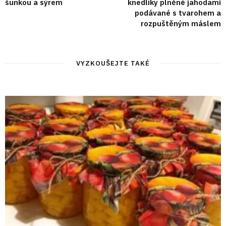
šunkou a sýrem
knedlíky plněné jahodami
podávané s tvarohem a
rozpuštěným máslem
VYZKOUŠEJTE TAKÉ