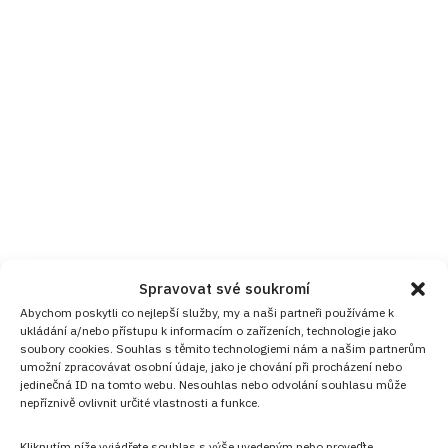
Spravovat své soukromí
Abychom poskytli co nejlepší služby, my a naši partneři používáme k
ukládání a/nebo přístupu k informacím o zařízeních, technologie jako
soubory cookies. Souhlas s těmito technologiemi nám a našim partnerům
umožní zpracovávat osobní údaje, jako je chování při procházení nebo
jedinečná ID na tomto webu. Nesouhlas nebo odvolání souhlasu může
nepříznivě ovlivnit určité vlastnosti a funkce.
Kliknutím níže vyjádřete souhlas s výše uvedeným nebo proveďte