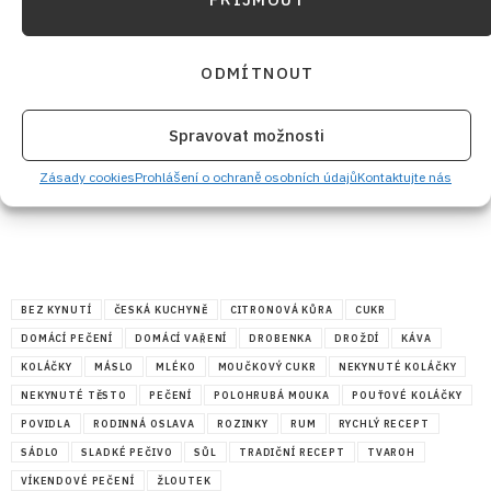
ODMÍTNOUT
Spravovat možnosti
Zásady cookies
Prohlášení o ochraně osobních údajů
Kontaktujte nás
BEZ KYNUTÍ
ČESKÁ KUCHYNĚ
CITRONOVÁ KŮRA
CUKR
DOMÁCÍ PEČENÍ
DOMÁCÍ VAŘENÍ
DROBENKA
DROŽDÍ
KÁVA
KOLÁČKY
MÁSLO
MLÉKO
MOUČKOVÝ CUKR
NEKYNUTÉ KOLÁČKY
NEKYNUTÉ TĚSTO
PEČENÍ
POLOHRUBÁ MOUKA
POUŤOVÉ KOLÁČKY
POVIDLA
RODINNÁ OSLAVA
ROZINKY
RUM
RYCHLÝ RECEPT
SÁDLO
SLADKÉ PEČIVO
SŮL
TRADIČNÍ RECEPT
TVAROH
VÍKENDOVÉ PEČENÍ
ŽLOUTEK