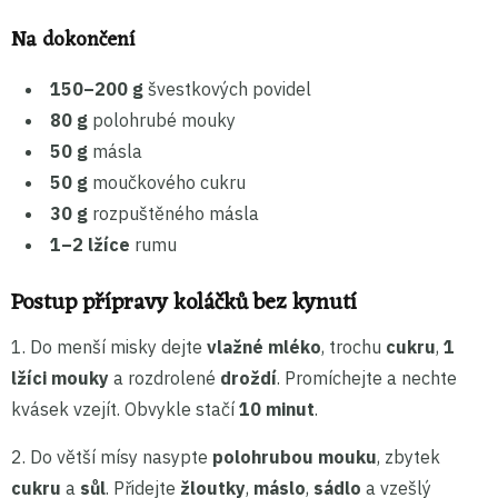
Na dokončení
150–200 g
švestkových povidel
80 g
polohrubé mouky
50 g
másla
50 g
moučkového cukru
30 g
rozpuštěného másla
1–2 lžíce
rumu
Postup přípravy koláčků bez kynutí
1. Do menší misky dejte
vlažné mléko
, trochu
cukru
,
1
lžíci mouky
a rozdrolené
droždí
. Promíchejte a nechte
kvásek vzejít. Obvykle stačí
10 minut
.
2. Do větší mísy nasypte
polohrubou mouku
, zbytek
cukru
a
sůl
. Přidejte
žloutky
,
máslo
,
sádlo
a vzešlý