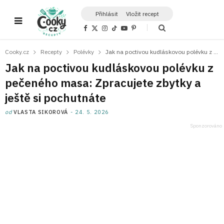
Přihlásit
Vložit recept
F
X
I
T
Y
P
a
(
n
i
o
i
c
T
s
k
u
n
e
w
t
T
T
t
Cooky.cz
Recepty
Polévky
Jak na poctivou kudláskovou polévku z pečeného masa: Zpracujete zbytky a ještě si pochutnáte
b
i
a
o
u
e
o
t
g
k
b
r
Jak na poctivou kudláskovou polévku z
o
t
r
e
e
k
e
a
s
pečeného masa: Zpracujete zbytky a
r
m
t
)
ještě si pochutnáte
od
VLASTA SIKOROVÁ
24. 5. 2026