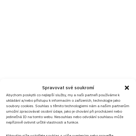
Spravovat své soukromí
Abychom poskytli co nejlepší služby, my a naši partneři používáme k
ukládání a/nebo přístupu k informacím o zařízeních, technologie jako
soubory cookies. Souhlas s těmito technologiemi nám a našim partnerům
umožní zpracovávat osobní údaje, jako je chování při procházení nebo
jedinečná ID na tomto webu. Nesouhlas nebo odvolání souhlasu může
nepříznivě ovlivnit určité vlastnosti a funkce.
Kliknutím níže vyjádřete souhlas s výše uvedeným nebo proveďte