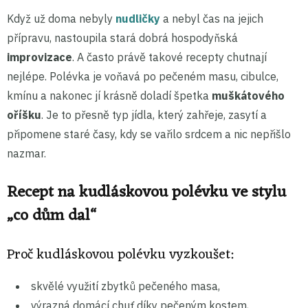
Když už doma nebyly
nudličky
a nebyl čas na jejich
přípravu, nastoupila stará dobrá hospodyňská
improvizace
. A často právě takové recepty chutnají
nejlépe. Polévka je voňavá po pečeném masu, cibulce,
kmínu a nakonec jí krásně doladí špetka
muškátového
oříšku
. Je to přesně typ jídla, který zahřeje, zasytí a
připomene staré časy, kdy se vařilo srdcem a nic nepřišlo
nazmar.
Recept na kudláskovou polévku ve stylu
„co dům dal“
Proč kudláskovou polévku vyzkoušet:
skvělé využití zbytků pečeného masa,
výrazná domácí chuť díky pečeným kostem,