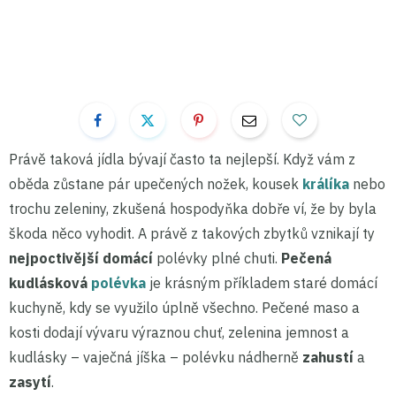
Právě taková jídla bývají často ta nejlepší. Když vám z
oběda zůstane pár upečených nožek, kousek
králíka
nebo
trochu zeleniny, zkušená hospodyňka dobře ví, že by byla
škoda něco vyhodit. A právě z takových zbytků vznikají ty
nejpoctivější domácí
polévky plné chuti.
Pečená
kudlásková
polévka
je krásným příkladem staré domácí
kuchyně, kdy se využilo úplně všechno. Pečené maso a
kosti dodají vývaru výraznou chuť, zelenina jemnost a
kudlásky – vaječná jíška – polévku nádherně
zahustí
a
zasytí
.