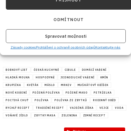
ODMÍTNOUT
Spravovat možnosti
Zásady cookies
Prohlášení o ochraně osobních údajů
Kontaktujte nás
BOBKOVÝ LIST
ČESKÁ KUCHYNĚ
CIBULE
DOMÁCÍ VAŘENÍ
HLADKÁ MOUKA
HOSPODYNĚ
JEDNODUCHÉ VAŘENÍ
KMÍN
KRUPIČKA
KVĚTÁK
MÁSLO
MRKEV
MUŠKÁTOVÝ OŘÍŠEK
NOVÉ KOŘENÍ
PEČENÁ POLÉVKA
PEČENÉ MASO
PETRŽELKA
POCTIVÁ CHUŤ
POLÉVKA
POLÉVKA ZE ZBYTKŮ
RODINNÝ OBĚD
RYCHLÝ RECEPT
TRADIČNÍ RECEPT
VAJEČNÁ JÍŠKA
VEJCE
VODA
VOŇAVÉ JÍDLO
ZBYTKY MASA
ZELENINA
ZIMNÍ RECEPT