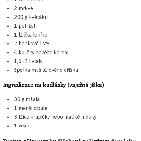
2 mrkve
200 g květáku
1 petržel
1 lžička kmínu
2 bobkové listy
4 kuličky nového koření
1,5–2 l vody
špetka muškátového oříšku
Ingredience na kudlásky (vaječná jíška)
30 g másla
1 menší cibule
3 lžíce krupičky nebo hladké mouky
1 vejce