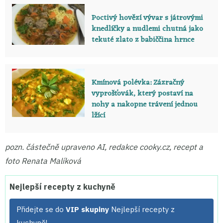
Poctivý hovězí vývar s játrovými
knedlíčky a nudlemi chutná jako
tekuté zlato z babiččina hrnce
Kmínová polévka: Zázračný
vyprošťovák, který postaví na
nohy a nakopne trávení jednou
lžící
pozn. částečně upraveno AI, redakce cooky.cz, recept a
foto Renata Malíková
Nejlepší recepty z kuchyně
Přidejte se do
VIP skupiny
Nejlepší recepty z
kuchyně!