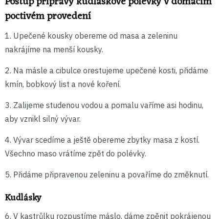
Postup přípravy kudláskové polévky v domácím
poctivém provedení
1. Upečené kousky obereme od masa a zeleninu
nakrájíme na menší kousky.
2. Na másle a cibulce orestujeme upečené kosti, přidáme
kmín, bobkový list a nové koření.
3. Zalijeme studenou vodou a pomalu vaříme asi hodinu,
aby vznikl silný vývar.
4. Vývar scedíme a ještě obereme zbytky masa z kostí.
Všechno maso vrátíme zpět do polévky.
5. Přidáme připravenou zeleninu a povaříme do změknutí.
Kudlásky
6. V kastrůlku rozpustíme máslo, dáme zpěnit pokrájenou