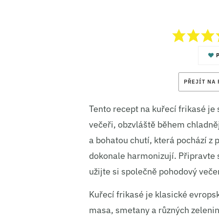
P
PŘEJÍT NA
Tento recept na kuřecí frikasé j
večeři, obzvláště během chladněj
a bohatou chutí, která pochází z 
dokonale harmonizují. Připravte si
užijte si společně pohodový večer
Kuřecí frikasé je klasické evropsk
masa, smetany a různých zelenin,