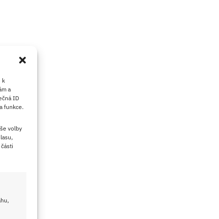
 k
ám a
ečná ID
a funkce.
še volby
lasu,
části
ahu,