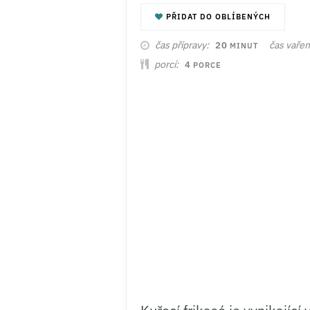
Ukládá
PŘIDAT DO OBLÍBENÝCH
MINUT
čas přípravy
čas vařen
20
MINUT
porcí
4
PORCE