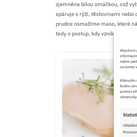
zjemněna bílou omáčkou, což vytv
spáruje s rýží, těstovinami nebo
prudce osmažíme maso, které n
tedy o postup, kdy vzniká přecho
Abychom po
informacím
našim part
na tomto w
Kliknutím
budou pou
pomocí pře
obrazovky
Statist
Ukládání
Porozumě