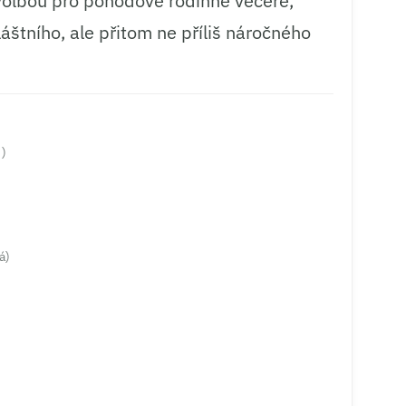
í volbou pro pohodové rodinné večeře,
áštního, ale přitom ne příliš náročného
 )
á)