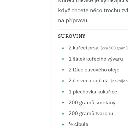
Kuřecí frikasé je vynikajíc
když chcete něco trochu zvl
na přípravu.
SUROVINY
2
kuřecí prsa
(cca 500 gramů
1
šálek
kuřecího vývaru
2
lžíce
olivového oleje
2
červená rajčata
(nakrájen
1
plechovka
kukuřice
200
gramů
smetany
200
gramů
tvarohu
½
cibule