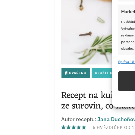
Market
Ukládání
Vytvářen
reklamy,
personal
obsahu.
Správa 18
Funkc
UVAŘENO
ULOŽIT DO MÉ KUCH
Přiřazov
Identifi
Recept na kuřecí fri
Použív
ze surovin, co mát
základ
Autor receptu:
Jana Duchoňo
Zajišt
5
HVĚZDIČEK OD 1
odstra