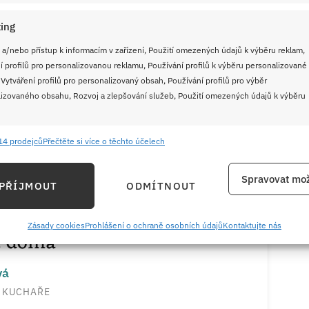
ing
 a/nebo přístup k informacím v zařízení, Použití omezených údajů k výběru reklam,
í profilů pro personalizovanou reklamu, Používání profilů k výběru personalizované
 Vytváření profilů pro personalizovaný obsah, Používání profilů pro výběr
izovaného obsahu, Rozvoj a zlepšování služeb, Použití omezených údajů k výběru
14 prodejců
Přečtěte si více o těchto účelech
e
Vždy
AŘKY
TISKNOUT
PIN
ání a kombinování údajů z jiných zdrojů údajů, Propojení různých zařízení,
Spravovat mož
PŘÍJMOUT
ODMÍTNOUT
kace zařízení na základě automaticky přenášených informací.
kasé, recept, který připravíte
ání přesných údajů o zeměpisné poloze, Identifikace zařízení na
Zásady cookies
Prohlášení o ochraně osobních údajů
Kontaktujte nás
e doma
ě aktivně vyžádaných informací.
vá
ění bezpečnosti, předcházení a zjišťování podvodů a
 KUCHAŘE
ňování chyb, Poskytování a zobrazování reklamy a obsahu,
Vždy