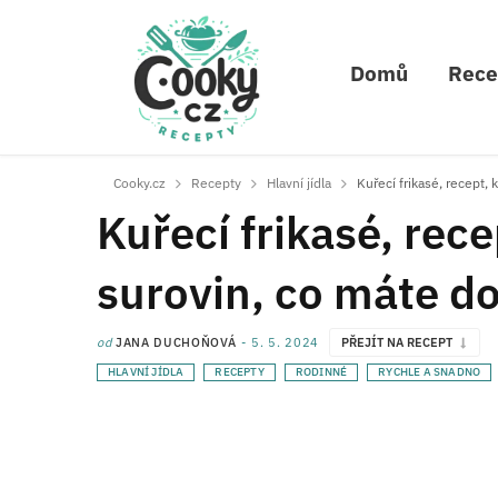
Domů
Rece
Cooky.cz
Recepty
Hlavní jídla
Kuřecí frikasé, recept, 
Kuřecí frikasé, rece
surovin, co máte 
od
JANA DUCHOŇOVÁ
5. 5. 2024
PŘEJÍT NA RECEPT
HLAVNÍ JÍDLA
RECEPTY
RODINNÉ
RYCHLE A SNADNO