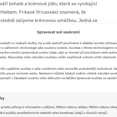
áří bohaté a krémové jídlo, které se vynikající
 chlebem. Frikasé (fricassée) znamená, že
ásledně zalijeme krémovou omáčkou. Jedná se
d mezi soté a dušením.
Spravovat své soukromí
skytli co nejlepší služby, my a naši partneři používáme k ukládání a/nebo přístupu
 o zařízeních, technologie jako soubory cookies. Souhlas s těmito technologiemi n
nerům umožní zpracovávat osobní údaje, jako je chování při procházení nebo jedin
ebu. Nesouhlas nebo odvolání souhlasu může nepříznivě ovlivnit určité vlastnosti 
 níže vyjádřete souhlas s výše uvedeným nebo proveďte podrobnější rozhodnutí. Va
žity pouze na tomto webu. Nastavení můžete kdykoli změnit, včetně odvolání souh
pínačů v Zásadách cookies nebo kliknutím na tlačítko Spravovat souhlas ve spodní 
.
iky
 a/nebo přístup k informacím v zařízení, Měření výkonu reklam, Měření výkonu obs
ní publiku prostřednictvím statistik nebo kombinací údajů z různých zdrojů.