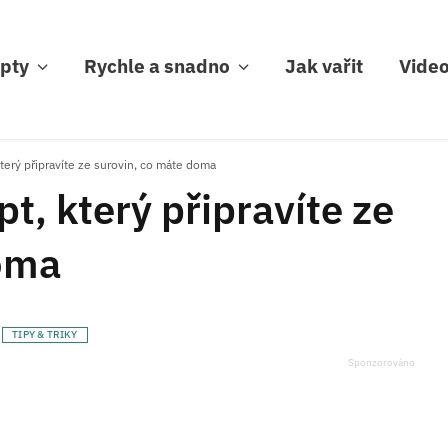
pty
Rychle a snadno
Jak vařit
Vide
který připravíte ze surovin, co máte doma
pt, který připravíte ze
doma
TIPY & TRIKY