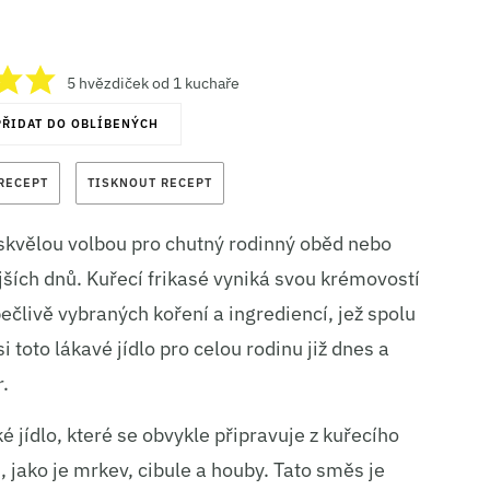
5
hvězdiček od 1 kuchaře
ŘIDAT DO OBLÍBENÝCH
 RECEPT
TISKNOUT RECEPT
e skvělou volbou pro chutný rodinný oběd nebo
ších dnů. Kuřecí frikasé vyniká svou krémovostí
pečlivě vybraných koření a ingrediencí, jež spolu
 toto lákavé jídlo pro celou rodinu již dnes a
.
é jídlo, které se obvykle připravuje z kuřecího
 jako je mrkev, cibule a houby. Tato směs je