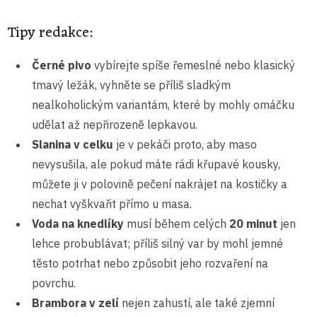
Tipy redakce:
Černé pivo
vybírejte spíše řemeslné nebo klasický
tmavý ležák, vyhněte se příliš sladkým
nealkoholickým variantám, které by mohly omáčku
udělat až nepřirozeně lepkavou.
Slanina v celku
je v pekáči proto, aby maso
nevysušila, ale pokud máte rádi křupavé kousky,
můžete ji v polovině pečení nakrájet na kostičky a
nechat vyškvařit přímo u masa.
Voda na knedlíky
musí během celých
20 minut
jen
lehce probublávat; příliš silný var by mohl jemné
těsto potrhat nebo způsobit jeho rozvaření na
povrchu.
Brambora v zelí
nejen zahustí, ale také zjemní