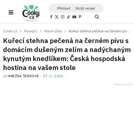
Přihlásit
Vložit recept
F
X
I
T
Y
P
a
(
n
i
o
i
c
T
s
k
u
n
e
w
t
T
T
t
Cooky.cz
Recepty
Hlavní jídla
Kuřecí stehna pečená na černém pivu s domácím dušeným zelím a nadýchaným kynutým knedlíkem: Česká hospodská hostina na vašem stole
b
i
a
o
u
e
o
t
g
k
b
r
Kuřecí stehna pečená na černém pivu s
o
t
r
e
e
k
e
a
s
domácím dušeným zelím a nadýchaným
r
m
t
)
kynutým knedlíkem: Česká hospodská
hostina na vašem stole
od
ANEŽKA ŠEBKOVÁ
27. 3. 2026