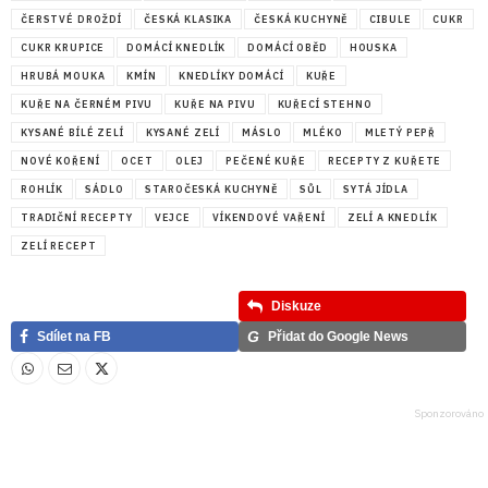
ČERSTVÉ DROŽDÍ
ČESKÁ KLASIKA
ČESKÁ KUCHYNĚ
CIBULE
CUKR
CUKR KRUPICE
DOMÁCÍ KNEDLÍK
DOMÁCÍ OBĚD
HOUSKA
HRUBÁ MOUKA
KMÍN
KNEDLÍKY DOMÁCÍ
KUŘE
KUŘE NA ČERNÉM PIVU
KUŘE NA PIVU
KUŘECÍ STEHNO
KYSANÉ BÍLÉ ZELÍ
KYSANÉ ZELÍ
MÁSLO
MLÉKO
MLETÝ PEPŘ
NOVÉ KOŘENÍ
OCET
OLEJ
PEČENÉ KUŘE
RECEPTY Z KUŘETE
ROHLÍK
SÁDLO
STAROČESKÁ KUCHYNĚ
SŮL
SYTÁ JÍDLA
TRADIČNÍ RECEPTY
VEJCE
VÍKENDOVÉ VAŘENÍ
ZELÍ A KNEDLÍK
ZELÍ RECEPT
Diskuze
G
Sdílet na FB
Přidat do Google News