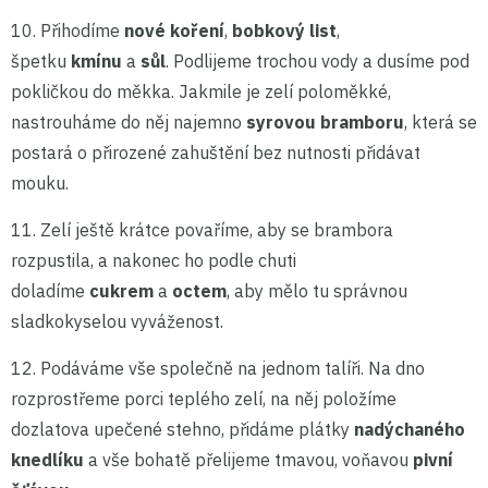
10. Přihodíme
nové koření
,
bobkový list
,
špetku
kmínu
a
sůl
. Podlijeme trochou vody a dusíme pod
pokličkou do měkka. Jakmile je zelí poloměkké,
nastrouháme do něj najemno
syrovou bramboru
, která se
postará o přirozené zahuštění bez nutnosti přidávat
mouku.
11. Zelí ještě krátce povaříme, aby se brambora
rozpustila, a nakonec ho podle chuti
doladíme
cukrem
a
octem
, aby mělo tu správnou
sladkokyselou vyváženost.
12. Podáváme vše společně na jednom talíři. Na dno
rozprostřeme porci teplého zelí, na něj položíme
dozlatova upečené stehno, přidáme plátky
nadýchaného
knedlíku
a vše bohatě přelijeme tmavou, voňavou
pivní