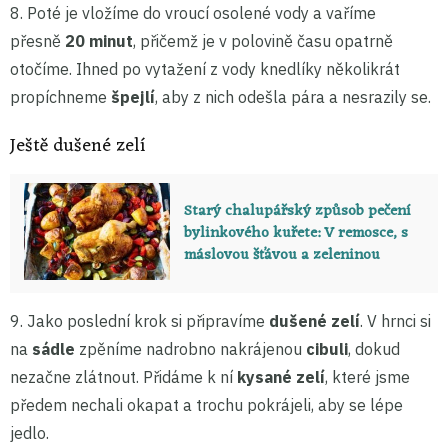
8. Poté je vložíme do vroucí osolené vody a vaříme
přesně
20 minut
, přičemž je v polovině času opatrně
otočíme. Ihned po vytažení z vody knedlíky několikrát
propíchneme
špejlí
, aby z nich odešla pára a nesrazily se.
Ještě dušené zelí
Starý chalupářský způsob pečení
bylinkového kuřete: V remosce, s
máslovou šťávou a zeleninou
9. Jako poslední krok si připravíme
dušené zelí
. V hrnci si
na
sádle
zpěníme nadrobno nakrájenou
cibuli
, dokud
nezačne zlátnout. Přidáme k ní
kysané zelí
, které jsme
předem nechali okapat a trochu pokrájeli, aby se lépe
jedlo.