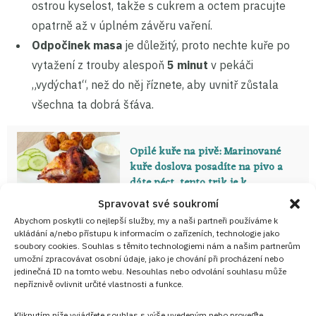
ostrou kyselost, takže s cukrem a octem pracujte
opatrně až v úplném závěru vaření.
Odpočinek masa
je důležitý, proto nechte kuře po
vytažení z trouby alespoň
5 minut
v pekáči
„vydýchat“, než do něj říznete, aby uvnitř zůstala
všechna ta dobrá šťáva.
Opilé kuře na pivě: Marinované
kuře doslova posadíte na pivo a
dáte péct, tento trik je k
nezaplacení
Spravovat své soukromí
Abychom poskytli co nejlepší služby, my a naši partneři používáme k
ukládání a/nebo přístupu k informacím o zařízeních, technologie jako
soubory cookies. Souhlas s těmito technologiemi nám a našim partnerům
Pečené šťavnaté kuře v česnekovo-
umožní zpracovávat osobní údaje, jako je chování při procházení nebo
koriandrovém nálevu: Odhalte
jedinečná ID na tomto webu. Nesouhlas nebo odvolání souhlasu může
nepříznivě ovlivnit určité vlastnosti a funkce.
tajemství vláčného masa s
křupavou kůrkou
Kliknutím níže vyjádřete souhlas s výše uvedeným nebo proveďte