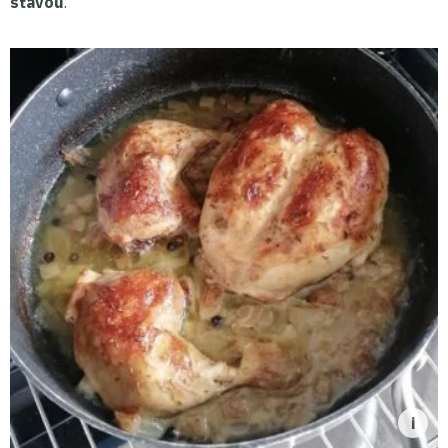
šťávou
.