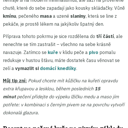
nehraje si na moderní minimalismus, ale sází na prověřené
chutě, které do sebe zapadají jako kousky skládačky. Vůně
kmínu
, pečeného
masa
a uzené
slaniny
, která se line z
pekáče, je prostě lékem na jakýkoliv špatný den.
Příprava tohoto pokrmu je sice rozdělena do
tří částí
, ale
nenechte se tím zastrašit – všechno na sebe krásně
navazuje. Zatímco se
kuře
v klidu peče a
pivo
pomalu
redukuje v hustou šťávu, máte dostatek času věnovat se
zelí a
vymazlit si
domácí knedlíky
.
Můj tip zní:
Pokud chcete mít kůžičku na kuřeti opravdu
extra křupavou a lesklou, během posledních
15
minut
pečení přidejte do výpeku lžičku medu a maso jím
potřete: v kombinaci s černým pivem se na povrchu vytvoří
dokonalá glazura.