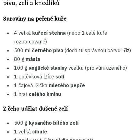
pivu, zelí a knedlíků
Suroviny na pečené kuře
4 velká
kuřecí stehna
(nebo
1
celé kuře
rozporcované)
500 ml
černého piva
(dodá tu správnou barvu i říz)
80 g
másla
100 g
anglické slaniny
vcelku (pro vůni uzeného)
1 polévková lžíce
soli
1 čajová lžička
mletého pepře
1 hrst
celého kmínu
Z čeho udělat dušené zelí
500 g
kysaného bílého zelí
1 velká
cibule