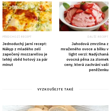
PŘEDCHOZÍ RECEPT
DALŠÍ RECEPT
Jednoduchý jarní recept:
Jahodová zmrzlina z
Nákyp z mladého zelí
mraženého ovoce a bílku v
zapečený mozzarellou je
light verzi: Nadýchaná
lehký oběd hotový za pár
ovocná pěna za zlomek
minut
ceny, která zachrání vaši
peněženku
VYZKOUŠEJTE TAKÉ