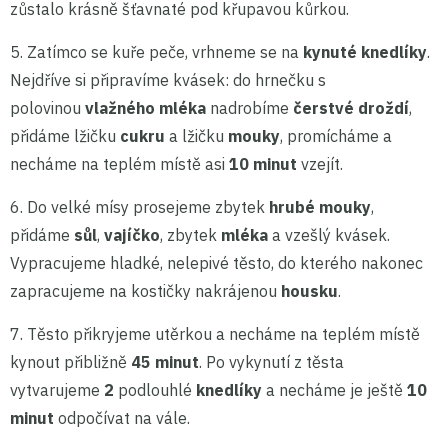
zůstalo krásně šťavnaté pod křupavou kůrkou.
5. Zatímco se kuře peče, vrhneme se na
kynuté knedlíky
.
Nejdříve si připravíme kvásek: do hrnečku s
polovinou
vlažného mléka
nadrobíme
čerstvé droždí
,
přidáme lžičku
cukru
a lžičku
mouky
, promícháme a
necháme na teplém místě asi
10 minut
vzejít.
6. Do velké mísy prosejeme zbytek
hrubé mouky
,
přidáme
sůl
,
vajíčko
, zbytek
mléka
a vzešlý kvásek.
Vypracujeme hladké, nelepivé těsto, do kterého nakonec
zapracujeme na kostičky nakrájenou
housku
.
7. Těsto přikryjeme utěrkou a necháme na teplém místě
kynout přibližně
45 minut
. Po vykynutí z těsta
vytvarujeme
2
podlouhlé
knedlíky
a necháme je ještě
10
minut
odpočívat na vále.