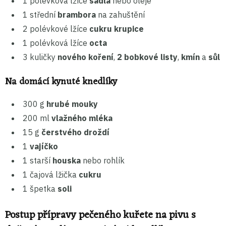
1 polévková lžíce
sádla
nebo oleje
1 střední
brambora
na zahuštění
2 polévkové lžíce
cukru krupice
1 polévková lžíce
octa
3 kuličky
nového koření
,
2
bobkové listy
,
kmín
a
sůl
Na domácí kynuté knedlíky
300 g
hrubé mouky
200 ml
vlažného mléka
15 g
čerstvého droždí
1
vajíčko
1 starší
houska
nebo rohlík
1 čajová lžička
cukru
1 špetka
soli
Postup přípravy pečeného kuřete na pivu s