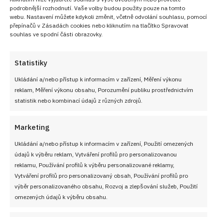
podrobnější rozhodnutí. Vaše volby budou použity pouze na tomto
webu. Nastavení můžete kdykoli změnit, včetně odvolání souhlasu, pomocí
pozn. částečně upraveno AI, redakce cooky.cz, recept a
přepínačů v Zásadách cookies nebo kliknutím na tlačítko Spravovat
souhlas ve spodní části obrazovky.
foto Renata Malíková
Nejlepší recepty z kuchyně
Statistiky
Ukládání a/nebo přístup k informacím v zařízení, Měření výkonu
Přidejte se do
VIP skupiny
Nejlepší recepty z
reklam, Měření výkonu obsahu, Porozumění publiku prostřednictvím
kuchyně!
statistik nebo kombinací údajů z různých zdrojů.
Marketing
PŘIDAT DO OBLÍBENÝCH
Ukládání a/nebo přístup k informacím v zařízení, Použití omezených
údajů k výběru reklam, Vytváření profilů pro personalizovanou
reklamu, Používání profilů k výběru personalizované reklamy,
Vytváření profilů pro personalizovaný obsah, Používání profilů pro
výběr personalizovaného obsahu, Rozvoj a zlepšování služeb, Použití
omezených údajů k výběru obsahu.