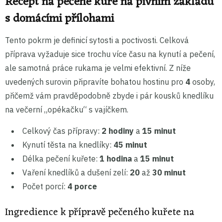
Recept na pečené kuře na pivním základu
s domácími přílohami
Tento pokrm je definicí sytosti a poctivosti. Celková
příprava vyžaduje sice trochu více času na kynutí a pečení,
ale samotná práce rukama je velmi efektivní. Z níže
uvedených surovin připravíte bohatou hostinu pro
4
osoby,
přičemž vám pravděpodobně zbyde i pár kousků knedlíku
na večerní „opékačku“ s vajíčkem.
Celkový čas přípravy:
2 hodiny
a
15 minut
Kynutí těsta na knedlíky:
45 minut
Délka pečení kuřete:
1 hodina
a
15 minut
Vaření knedlíků a dušení zelí:
20
až
30 minut
Počet porcí:
4 porce
Ingredience k přípravě pečeného kuřete na