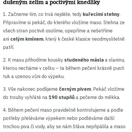
dušeným zelím a poctivými knedlíky
1. Začneme tím, co trvá nejdéle, tedy
kuřecími stehny
.
Připravíme si pekáč, do kterého vložíme maso. Stehna ze
všech stran poctivě osolíme, opepříme a nešetříme
ani
celým kmínem
, který k české klasice neodmyslitelně
patří.
2. K masu přihodíme kousky
studeného másla
a slaninu,
kterou necháme v celku – ta během pečení krásně pustí
tuk a uzenou vůni do výpeku.
3. Vše nakonec podlijeme
černým pivem
. Pekáč vložíme
do trouby vyhřáté na
190 stupňů
a pečeme do měkka.
4. Během pečení maso pravidelně kontrolujeme a podle
potřeby přeléváme výpekem nebo podléváme další
trochou piva či vody, aby se nám šťáva nepřipálila a maso