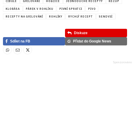
CIBULE
GRILOVÁNÍ
HOŘČICE
JEDNODUCHÉ RECEPTY
KEČUP
KLOBÁSA
PÁREK V ROHLÍKU
PIVNÍ SPRATCI
PIVO
RECEPTY NA GRILOVÁNÍ
ROHLÍKY
RYCHLÝ RECEPT
SENDVIČ
Diskuze
G
Sdílet na FB
Přidat do Google News