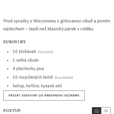
Pivní spratky z Wisconsinu s grilovanou cibulí a pivním
nádechem – lepší než klasický párek v rohlíku
SUROVINY
10
klobásek
(syrových)
1
velká cibule
4
plechovky
piva
10
rozpůlených žemlí
(k podávání)
kečup, hořčice, kysané zelí
PŘIDAT SUROVINY DO NÁKUPNÍHO SEZNAMU
POSTUP