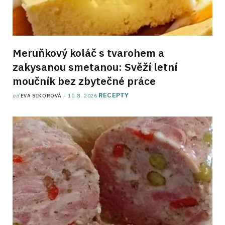
Meruňkový koláč s tvarohem a
zakysanou smetanou: Svěží letní
moučník bez zbytečné práce
RECEPTY
od
EVA SIKOROVÁ
10. 8. 2026