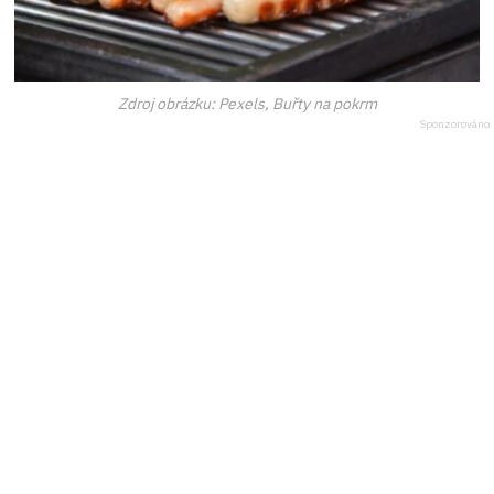
Zdroj obrázku: Pexels, Buřty na pokrm