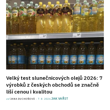
Velký test slunečnicových olejů 2026: 7
výrobků z českých obchodů se značně
liší cenou i kvalitou
JAK VAŘIT
od
JANA DUCHOŇOVÁ
7. 8. 2026