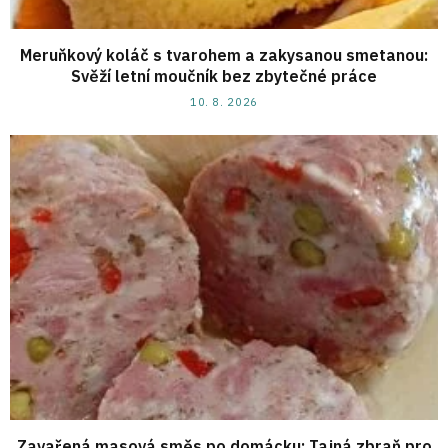
Meruňkový koláč s tvarohem a zakysanou smetanou:
Svěží letní moučník bez zbytečné práce
10. 8. 2026
Zavařená masová směs po domácku: Tajná zbraň pro