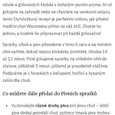
cibule a grilovaných klobás s bohatým pivním aroma. Ať už
grilujete na zahradě nebo se chystáte na venkovní oslavu,
tento čtyřsložkový recept je perfektní volbou, jak přivést
tradiční chuť Wisconsinu přímo na váš stůl. Zkuste ho
jednou, a budete ho připravovat při každé grilovačce!
Spratky, cibuli a pivo přivedeme v hrnci k varu a na mírném
ohni vaříme, dokud nejsou klobásky prohřáté, zhruba 10
až 12 minut. Poté grilujeme spratky na středním ohni do
zlatova, přibližně 5 minut, přičemž je pravidelně otáčíme.
Podáváme je v houskách s kečupem, hořčicí a kysaným
zelím dle chuti.
Co můžete dále přidat do Pivních spratků
Vyzkoušejte
různé druhy piva
pro jinou chuť – lehčí
piva dodají jemnější chuť, zatímco tmavá piva mohou