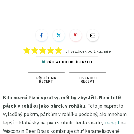
5
hvězdiček od 1 kuchaře
PŘIDAT DO OBLÍBENÝCH
PŘEJÍT NA
TISKNOUT
RECEPT
RECEPT
Kdo nezná Pivní spratky, měl by zbystřit. Není totiž
párek v rohlíku jako párek v rohlíku
. Toto je naprosto
vyladěný pokrm, párkům v rohlíku podobný, ale mnohem
lepší – klobásky na pivu s cibulí. Tento snadný
recept
na
Wisconsin Beer Brats kombinuje chuť karamelizované