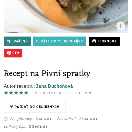
UVAŘENO
ULOŽIT DO MÉ KUCHAŘKY
TISKNOUT
PIN
Recept na Pivní spratky
Autor receptu:
Jana Duchoňová
5
HVĚZDIČEK OD 1 KUCHAŘE
PŘIDAT DO OBLÍBENÝCH
MINUT
MINUT
čas přípravy
čas vaření
5
25
MINUT
MINUT
MINUT
celkový čas
30
MINUT