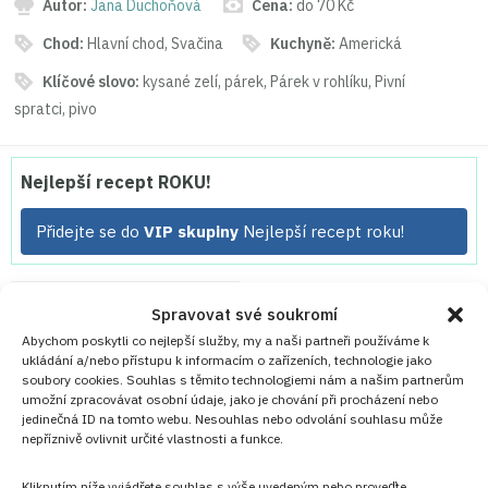
Autor:
Jana Duchoňová
Cena:
do 70 Kč
Chod:
Hlavní chod, Svačina
Kuchyně:
Americká
Klíčové slovo:
kysané zelí, párek, Párek v rohlíku, Pivní
spratci, pivo
Nejlepší recept ROKU!
Přidejte se do
VIP skupiny
Nejlepší recept roku!
PŘIDAT DO OBLÍBENÝCH
Spravovat své soukromí
Abychom poskytli co nejlepší služby, my a naši partneři používáme k
ukládání a/nebo přístupu k informacím o zařízeních, technologie jako
soubory cookies. Souhlas s těmito technologiemi nám a našim partnerům
umožní zpracovávat osobní údaje, jako je chování při procházení nebo
jedinečná ID na tomto webu. Nesouhlas nebo odvolání souhlasu může
nepříznivě ovlivnit určité vlastnosti a funkce.
Kliknutím níže vyjádřete souhlas s výše uvedeným nebo proveďte