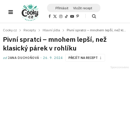
Přihlásit
Vložit recept
F
X
I
T
Y
P
a
(
n
i
o
i
c
T
s
k
u
n
e
w
t
T
T
t
Cooky.cz
Recepty
Hlavní jídla
Pivní spratci – mnohem lepší, než klasický párek v rohlíku
b
i
a
o
u
e
o
t
g
k
b
r
Pivní spratci – mnohem lepší, než
o
t
r
e
e
k
e
a
s
klasický párek v rohlíku
r
m
t
)
od
JANA DUCHOŇOVÁ
26. 9. 2024
PŘEJÍT NA RECEPT